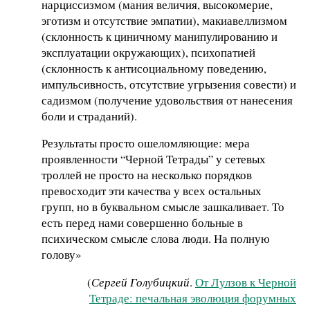
нарциссизмом (мания величия, высокомерие,
эготизм и отсутствие эмпатии), макиавеллизмом
(склонность к циничному манипулированию и
эксплуатации окружающих), психопатией
(склонность к антисоциальному поведению,
импульсивность, отсутствие угрызения совести) и
садизмом (получение удовольствия от нанесения
боли и страданий).
Результаты просто ошеломляющие: мера
проявленности “Черной Тетрады” у сетевых
троллей не просто на несколько порядков
превосходит эти качества у всех остальных
групп, но в буквальном смысле зашкаливает. То
есть перед нами совершенно больные в
психическом смысле слова люди. На полную
голову»
(
Сергей Голубицкий
.
От Лулзов к Черной
Тетраде: печальная эволюция форумных