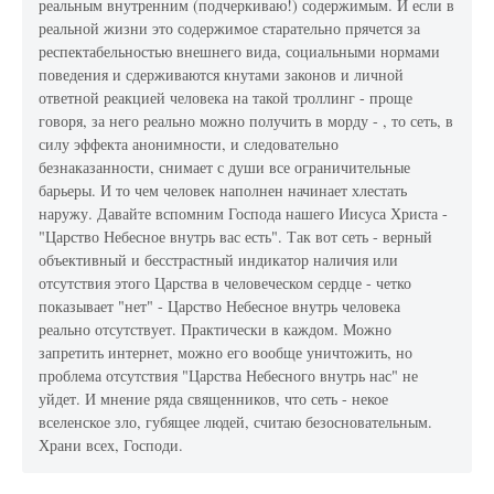
реальным внутренним (подчеркиваю!) содержимым. И если в
реальной жизни это содержимое старательно прячется за
респектабельностью внешнего вида, социальными нормами
поведения и сдерживаются кнутами законов и личной
ответной реакцией человека на такой троллинг - проще
говоря, за него реально можно получить в морду - , то сеть, в
силу эффекта анонимности, и следовательно
безнаказанности, снимает с души все ограничительные
барьеры. И то чем человек наполнен начинает хлестать
наружу. Давайте вспомним Господа нашего Иисуса Христа -
"Царство Небесное внутрь вас есть". Так вот сеть - верный
объективный и бесстрастный индикатор наличия или
отсутствия этого Царства в человеческом сердце - четко
показывает "нет" - Царство Небесное внутрь человека
реально отсутствует. Практически в каждом. Можно
запретить интернет, можно его вообще уничтожить, но
проблема отсутствия "Царства Небесного внутрь нас" не
уйдет. И мнение ряда священников, что сеть - некое
вселенское зло, губящее людей, считаю безосновательным.
Храни всех, Господи.