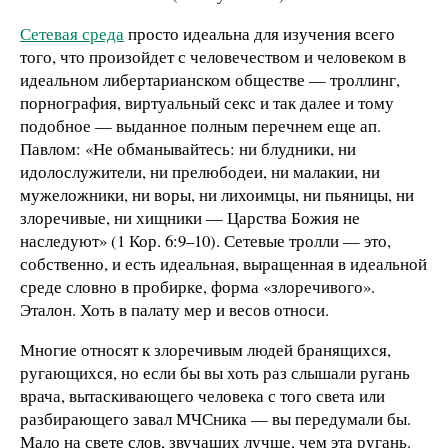
Сетевая среда
просто идеальна для изучения всего
того, что произойдет с человечеством и человеком в
идеальном либертарианском обществе — троллинг,
порнография, виртуальный секс и так далее и тому
подобное — выданное полным перечнем еще ап.
Павлом: «Не обманывайтесь: ни блудники, ни
идолослужители, ни прелюбодеи, ни малакии, ни
мужеложники, ни воры, ни лихоимцы, ни пьяницы, ни
злоречивые, ни хищники — Царства Божия не
наследуют» (1 Кор. 6:9–10). Сетевые тролли — это,
собственно, и есть идеальная, выращенная в идеальной
среде словно в пробирке, форма «злоречивого».
Эталон. Хоть в палату мер и весов относи.
Многие относят к злоречивым людей бранящихся,
ругающихся, но если бы вы хоть раз слышали ругань
врача, вытаскивающего человека с того света или
разбирающего завал МЧСника — вы передумали бы.
Мало на свете слов, звучащих лучше, чем эта ругань.