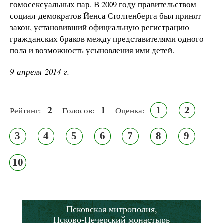
гомосексуальных пар. В 2009 году правительством
социал-демократов Йенса Столтенберга был принят
закон, установивший официальную регистрацию
гражданских браков между представителями одного
пола и возможность усыновления ими детей.
9 апреля 2014 г.
2
1
1
2
Рейтинг:
Голосов:
Оценка:
3
4
5
6
7
8
9
10
Псковская митрополия,
Псково-Печерский монастырь