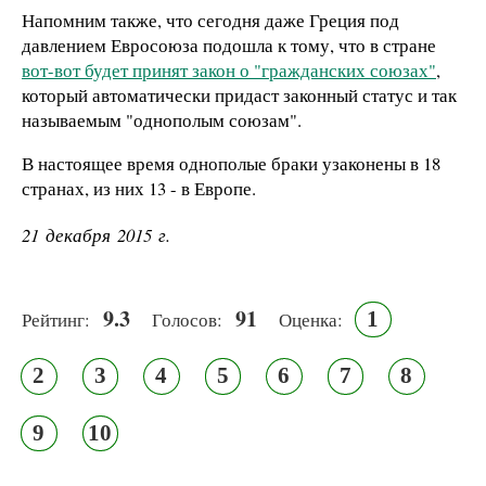
Напомним также, что сегодня даже Греция под
давлением Евросоюза подошла к тому, что в стране
вот-вот будет принят закон о "гражданских союзах"
,
который автоматически придаст законный статус и так
называемым "однополым союзам".
В настоящее время однополые браки узаконены в 18
странах, из них 13 - в Европе.
21 декабря 2015 г.
9.3
91
1
Рейтинг:
Голосов:
Оценка:
2
3
4
5
6
7
8
9
10