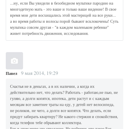
...ну, если Вы увидели в безобидном мультике пародию на
многодетную мать - это ваше и только ваше видение! В свое
время мои дети восхищались этой мастерицей на все руки...
а во время работы и волосы порой бывают всклокочены! Суть
мультика совсем другая - "в каждом маленьком ребенке"
живет потребность движения, исследования.
9 мая 2014, 19:29
Павел
Счастья не в деньгах, а в их наличии, а когда их
действительно нет, что делать? Работать - работаю,не пью, не
гуляю, а долги копятся, ипотека, дети растут и с каждым
месяцам все заметнее траты на еду, у детей нет велосипеда,
не роликов, не чего, а долги все копятся. Что делать, если
придут забирать квартиру? Не какого стержня и спокойствия,
когда телефон тебе обрывают коллектора.
Бог в этом мире это страдание. Не поймешь что такое Бог,