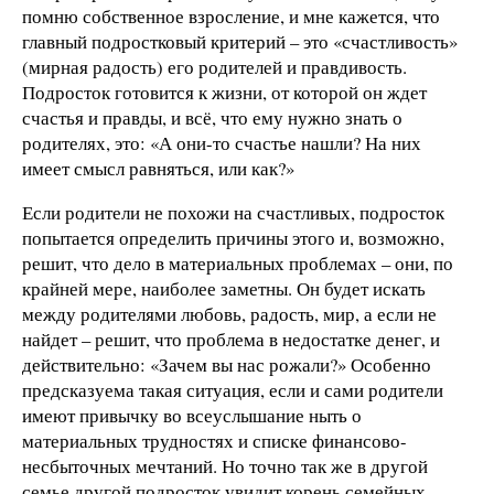
помню собственное взросление, и мне кажется, что
главный подростковый критерий – это «счастливость»
(мирная радость) его родителей и правдивость.
Подросток готовится к жизни, от которой он ждет
счастья и правды, и всё, что ему нужно знать о
родителях, это: «А они-то счастье нашли? На них
имеет смысл равняться, или как?»
Если родители не похожи на счастливых, подросток
попытается определить причины этого и, возможно,
решит, что дело в материальных проблемах – они, по
крайней мере, наиболее заметны. Он будет искать
между родителями любовь, радость, мир, а если не
найдет – решит, что проблема в недостатке денег, и
действительно: «Зачем вы нас рожали?» Особенно
предсказуема такая ситуация, если и сами родители
имеют привычку во всеуслышание ныть о
материальных трудностях и списке финансово-
несбыточных мечтаний. Но точно так же в другой
семье другой подросток увидит корень семейных