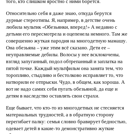
того, кто слишком яростно с ними борется.
Относительно себя я даже знаю, откуда берутся
дурные стереотипы. Я, например, в детстве очень
любила мультик «Обезьянки, вперед!» А недавно с
детьми его пересмотрела и оцепенела немного. Там же
совершенно жуткая пародия на многодетную мамашу.
Она обезьяна – уже этим всё сказано. Дети ее –
неуправляемые дебилы. Волосы у нее всклокочены,
взгляд запуганный, подол обтрепанный и заплатка на
пятой точке. Каждый мультфильм она занята тем, что
торопливо, стыдливо и бестолково исправляет то, что
натворили ее отпрыски. Чудо, в общем, как хороша. А
вот не надо самих себя пугать обезьяной, да еще и
детям в наследство оставлять свои страхи.
Еще бывает, что кто-то из многодетных не стесняется
материальных трудностей, а в обратную сторону
перегибает палку: семья словно бравирует бедностью,
одевает детей в какие-то демонстративно жуткие