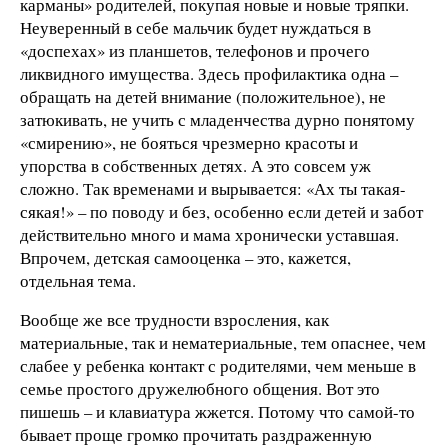
карманы» родителей, покупая новые и новые тряпки.
Неуверенный в себе мальчик будет нуждаться в
«доспехах» из планшетов, телефонов и прочего
ликвидного имущества. Здесь профилактика одна –
обращать на детей внимание (положительное), не
затюкивать, не учить с младенчества дурно понятому
«смирению», не бояться чрезмерно красоты и
упорства в собственных детях. А это совсем уж
сложно. Так временами и вырывается: «Ах ты такая-
сякая!» – по поводу и без, особенно если детей и забот
действительно много и мама хронически уставшая.
Впрочем, детская самооценка – это, кажется,
отдельная тема.
Вообще же все трудности взросления, как
материальные, так и нематериальные, тем опаснее, чем
слабее у ребенка контакт с родителями, чем меньше в
семье простого дружелюбного общения. Вот это
пишешь – и клавиатура жжется. Потому что самой-то
бывает проще громко прочитать раздраженную