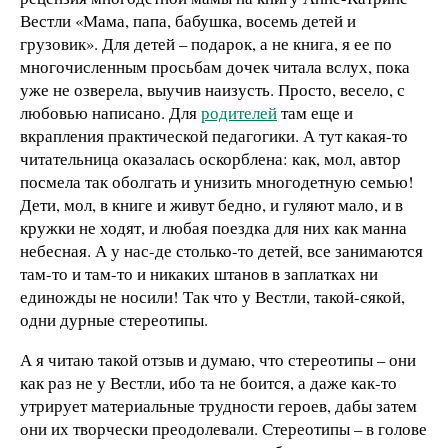
Вестли «Мама, папа, бабушка, восемь детей и
грузовик». Для детей – подарок, а не книга, я ее по
многочисленным просьбам дочек читала вслух, пока
уже не озверела, выучив наизусть. Просто, весело, с
любовью написано. Для
родителей
там еще и
вкрапления практической педагогики. А тут какая-то
читательница оказалась оскорблена: как, мол, автор
посмела так оболгать и унизить многодетную семью!
Дети, мол, в книге и живут бедно, и гуляют мало, и в
кружки не ходят, и любая поездка для них как манна
небесная. А у нас-де столько-то детей, все занимаются
там-то и там-то и никаких штанов в заплатках ни
единожды не носили! Так что у Вестли, такой-сякой,
одни дурные стереотипы.
А я читаю такой отзыв и думаю, что стереотипы – они
как раз не у Вестли, ибо та не боится, а даже как-то
утрирует материальные трудности героев, дабы затем
они их творчески преодолевали. Стереотипы – в голове