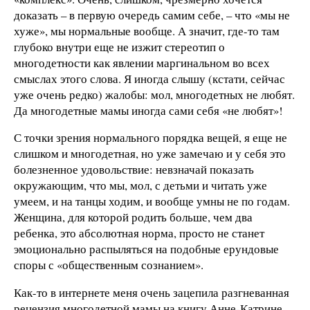
доказать – в первую очередь самим себе, – что «мы не
хуже», мы нормальные вообще. А значит, где-то там
глубоко внутри еще не изжит стереотип о
многодетности как явлении маргинальном во всех
смыслах этого слова. Я иногда слышу (кстати, сейчас
уже очень редко) жалобы: мол, многодетных не любят.
Да многодетные мамы иногда сами себя «не любят»!
С точки зрения нормального порядка вещей, я еще не
слишком и многодетная, но уже замечаю и у себя это
болезненное удовольствие: невзначай показать
окружающим, что мы, мол, с детьми и читать уже
умеем, и на танцы ходим, и вообще умны не по годам.
Женщина, для которой родить больше, чем два
ребенка, это абсолютная норма, просто не станет
эмоционально распыляться на подобные ерундовые
споры с «общественным сознанием».
Как-то в интернете меня очень зацепила разгневанная
рецензия многодетной мамы на книгу Анне-Катрине