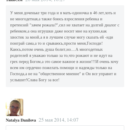
У меня доченьке три года и я мать-одиночка в 46 лет,хоть и
не многодетная,а также боюсь взросления ребенка и
претензий "зачем рожала?",сил не хватает на долгий диалог с
ребенком,а она игрушки даже носит мне на кухню,как
хвостик за мной,а я в лучшем случае могу сказать ей -иди
поиграй сама,а то и срываюсь,прости меня,Господи!
Каюсь,потом очень душа болит,но....А многодетных
родителей я уважаю только за то,что рожают и не идут на
грех перед Богом,а это самое важное в жизни!!!И очень хочу
всем им сердечно пожелать помощи и надежды только на
Господа,а не на "общественное мнение" и Он все управит и
услышит!Слава Богу за все!
25 мая 2014, 14:07
Natalya Danilova