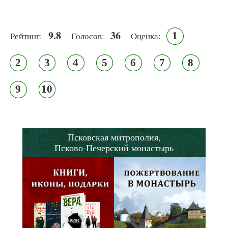
9.8
36
1
Рейтинг:
Голосов:
Оценка:
2
3
4
5
6
7
8
9
10
Псковская митрополия,
Псково-Печерский монастырь