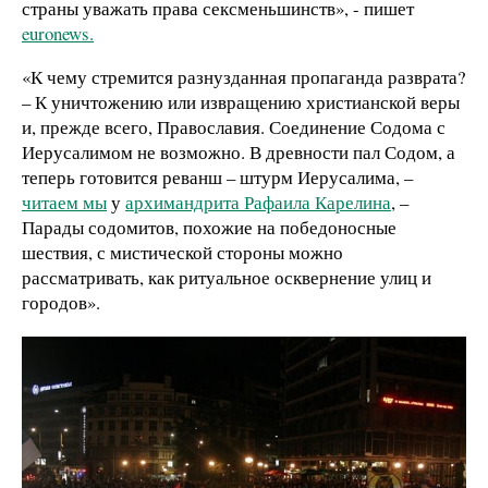
страны уважать права сексменьшинств», - пишет
euronews.
«К чему стремится разнузданная пропаганда разврата?
– К уничтожению или извращению христианской веры
и, прежде всего, Православия. Соединение Содома с
Иерусалимом не возможно. В древности пал Содом, а
теперь готовится реванш – штурм Иерусалима, –
читаем мы
у
архимандрита Рафаила Карелина
, –
Парады содомитов, похожие на победоносные
шествия, с мистической стороны можно
рассматривать, как ритуальное осквернение улиц и
городов».