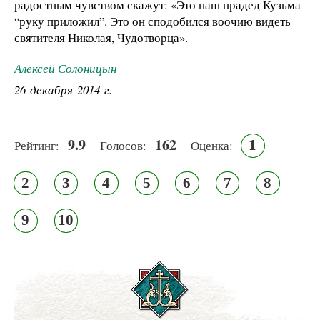
радостным чувством скажут: «Это наш прадед Кузьма
“руку приложил”. Это он сподобился воочию видеть
святителя Николая, Чудотворца».
Алексей Солоницын
26 декабря 2014 г.
9.9
162
1
Рейтинг:
Голосов:
Оценка:
2
3
4
5
6
7
8
9
10