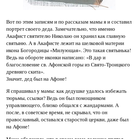
Вот по этим записям и по рассказам мамы я и составил
портрет своего деда. Замечательно, что именно
Акафист святителю Николаю он хранил как главную
святыню. А в Акафисте лежит на шелковой материи
икона Богородицы «Милующая». Это такая святынька!
Ведь на обороте иконки написано: «В дар и
благословение св. Афонской горы из Свято-Троицкого
древняго скита».
Значит, дед был на Афоне!
Я спрашивал у мамы: как дедушке удалось избежать
тюрьмы, ссылки? Ведь он был помощником
управляющего, близко общался с жандармами. А
после, в советское время, не скрывал, что он
православный, оставался старостой церкви, даже был
на Афоне!
Мама объясняла, что в своем доме дедушка прятал