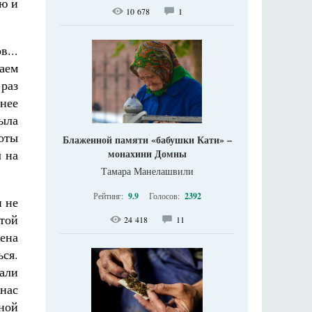
ую и
10 678
1
в...
аем
 раз
нее
ыла
боты
Блаженной памяти «бабушки Кати» –
л на
монахини Домны
Тамара Манелашвили
Рейтинг:
9.9
Голосов:
2392
и не
той
24 418
11
ена
ься.
чали
 нас
ной