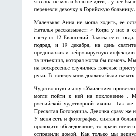
что она не могла больше идти, - у нее бы
перевезли девочку в Горийскую больницу.
Маленькая Анна не могла ходить, ее оста
Наталья рассказывает: « Когда у нас в 
свечу от 12 Евангелий. Зажгла ее и тогд
подряд, и 19 декабря, на день святит
предположили нейровирусную инфекцию и 
та инъекция, которая могла бы помочь. Мы
на воскресенье случились тяжелые прист
руки. В понедельник должны были начать 
Чудотворную икону «Умиление» привезли в
могли пойти к ней на поклонение . М
российской чудотворной иконы. Так же 
Пресвятая Богородица. Девочка сразу же н
У меня есть и фотография, снятая в больн
проводить обследование, то врачи ничего
отправили домой. Как только мы верну