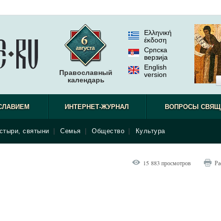
Ελληνική
έκδοση
Српска
верзиjа
English
Православный
version
календарь
СЛАВИЕМ
ИНТЕРНЕТ-ЖУРНАЛ
ВОПРОСЫ СВЯЩ
стыри, святыни
|
Семья
|
Общество
|
Культура
15 883 просмотров
Ра