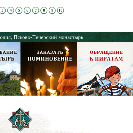
3
4
5
6
7
8
9
10
олия,
Псково-Печерский монастырь