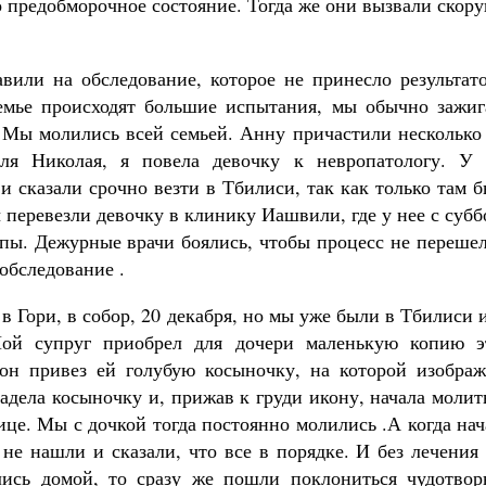
ло предобморочное состояние. Тогда же они вызвали скор
вили на обследование, которое не принесло результато
семье происходят большие испытания, мы обычно зажиг
а. Мы молились всей семьей. Анну причастили несколько
еля Николая, я повела девочку к невропатологу. У 
сказали срочно везти в Тбилиси, так как только там б
 перевезли девочку в клинику Иашвили, где у нее с суб
упы. Дежурные врачи боялись, чтобы процесс не переше
обследование .
 Гори, в собор, 20 декабря, но мы уже были в Тбилиси 
ой супруг приобрел для дочери маленькую копию э
он привез ей голубую косыночку, на которой изображ
адела косыночку и, прижав к груди икону, начала молит
ице. Мы с дочкой тогда постоянно молились .А когда на
 не нашли и сказали, что все в порядке. И без лечения
лись домой, то сразу же пошли поклониться чудотвор