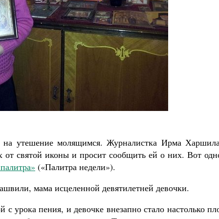
Роман Котов
Чего ждет от нас Бог. 10 заповедей
Святитель Николай Сербс
и на утешение молящимся. Журналистка Ирма Харшила
 от святой иконы и просит сообщить ей о них. Вот одн
 палитра»
(«Палитра недели»).
ашвили, мама исцеленной девятилетней девочки.
 с урока пения, и девочке внезапно стало настолько пл