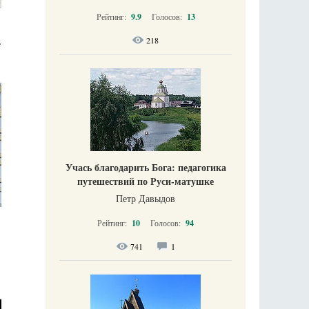
Рейтинг:
9.9
Голосов:
13
218
т
Учась благодарить Бога: педагогика
путешествий по Руси-матушке
Петр Давыдов
Рейтинг:
10
Голосов:
94
741
1