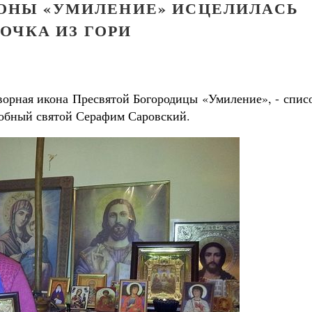
КОНЫ «УМИЛЕНИЕ» ИСЦЕЛИЛАСЬ
ОЧКА ИЗ ГОРИ
ворная икона Пресвятой Богородицы «Умиление», - спис
добный святой Серафим Саровский.
ученик Георгий Победоносец. Научись у
святого