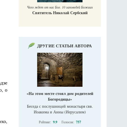
Печорские и
 Божиих
Галин
кий
Е
ДРУГИЕ СТАТЬИ АВТОРА
дзе
о, о
«На этом месте стоял дом родителей
Богородицы»
Беседа с послушницей монастыря свв.
Иоакима и Анны (Иерусалим)
охо,
Рейтинг:
9.9
Голосов:
757