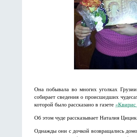
аф
Как найти своё место в жизни
Кирилл Мурышев
Она побывала во многих уголках Грузи
собирает сведения о происшедших чудесах
которой было рассказано в газете
«Квирис
Об этом чуде рассказывает Наталия Цицик
Однажды они с дочкой возвращались домой