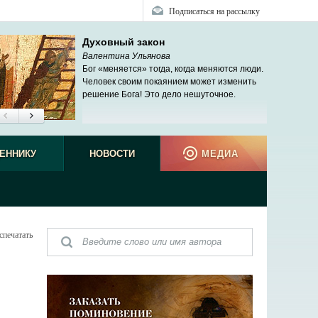
Подписаться на рассылку
Духовный закон
Валентина Ульянова
Бог «меняется» тогда, когда меняются люди.
Человек своим покаянием может изменить
решение Бога! Это дело нешуточное.
ЕННИКУ
НОВОСТИ
МЕДИА
спечатать