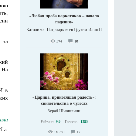
свою
ить,
«Любая проба наркотиков – начало
ени
падения»
Католикос-Патриарх всея Грузии Илия II
, на
574
10
ский
. На
И в
ких
«Царица, приносящая радость»:
свидетельства о чудесах
Зураб Шиошвили
или
Рейтинг:
9.9
Голосов:
1283
5 г.
18 780
12