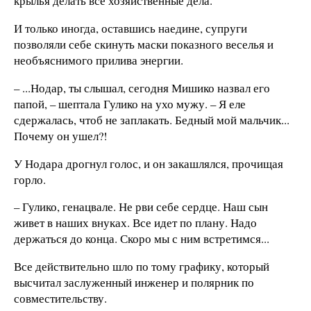
крылья делать все хозяйственные дела.
И только иногда, оставшись наедине, супруги
позволяли себе скинуть маски показного веселья и
необъяснимого прилива энергии.
– ...Нодар, ты слышал, сегодня Мишико назвал его
папой, – шептала Гулико на ухо мужу. – Я еле
сдержалась, чтоб не заплакать. Бедный мой мальчик...
Почему он ушел?!
У Нодара дрогнул голос, и он закашлялся, прочищая
горло.
– Гулико, генацвале. Не рви себе сердце. Наш сын
живет в наших внуках. Все идет по плану. Надо
держаться до конца. Скоро мы с ним встретимся...
Все действительно шло по тому графику, который
высчитал заслуженный инженер и полярник по
совместительству.