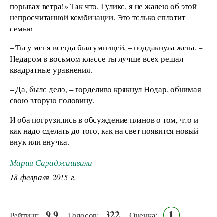
порывах ветра!» Так что, Гулико, я не жалею об этой
непросчитанной комбинации. Это только сплотит
семью.
– Ты у меня всегда был умницей, – поддакнула жена. –
Недаром в восьмом классе ты лучше всех решал
квадратные уравнения.
– Да, было дело, – горделиво крякнул Нодар, обнимая
свою вторую половину.
И оба погрузились в обсуждение планов о том, что и
как надо сделать до того, как на свет появится новый
внук или внучка.
Мария Сараджишвили
18 февраля 2015 г.
9.9
322
1
Рейтинг:
Голосов:
Оценка: