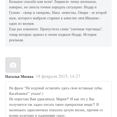
Большое спасибо вам всем! Людмиле: пишу впопыхах,
наверно, не смогла точнее передать ситуацию. Нодар и
Гулико - свекр и свекровь, Нана -невестка, Омари - ее второй
муж, которого выбрали старики в качестве зятя.Мишико -
один из внуков.
Еще раз извините. Пропустила слова "уличные торговцы",
товар которых хранил в своем подвале Нодар. История
реальная.
18 февраля 2015, 14:27
Наталья Москва
На фразе "Не вздумай оставлять здесь свои вставные зубы,
Касабланка!" упала!:)
Не перестаю Вам удивляться, Мария?! И как это у Вас
получается так ладно писать такие прекрасные вещи?! В
маленьких зарисовочках показать целую жизнь, причем со
всеми взлетами и падениями сразу.