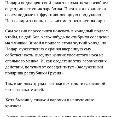
Нодари поднапряг свой талант шахматиста и изобрел
еще один источник заработка. Предложил хранить в
своем подвале их фруктово-овощную продукцию.
Цена – лари за ночь, независимо от количества тары.
Cам хозяин переселился ночевать в холодный подвал,
чтобы, не дай Бог, чего-нибудь не стибрили соседские
мальчишки. Зимой в подвале стоял жуткий холод, но
Нодар мужественно охранял вверенную ему
собственность, высунув кончик увесистого носа из
спального мешка. И, как следствие этих героических
действий, получил от соседей титул «Заслуженный
полярник республики Грузия».
Так, в мирных трудах, катилась жизнь титулованной
четы на закате дней.
Хотя бывали у сладкой парочки и нешуточные
кризисы.
Гулико, знавшая Нодара со школы, иногда взбрыкивала