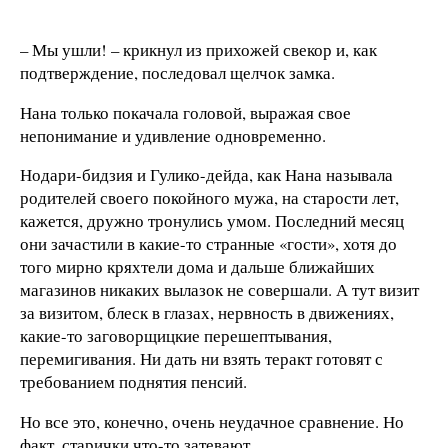
– Мы ушли! – крикнул из прихожей свекор и, как
подтверждение, последовал щелчок замка.
Нана только покачала головой, выражая свое
непонимание и удивление одновременно.
Нодари-бидзия и Гулико-дейда, как Нана называла
родителей своего покойного мужа, на старости лет,
кажется, дружно тронулись умом. Последний месяц
они зачастили в какие-то странные «гости», хотя до
того мирно кряхтели дома и дальше ближайших
магазинов никаких вылазок не совершали. А тут визит
за визитом, блеск в глазах, нервность в движениях,
какие-то заговорщицкие перешептывания,
перемигивания. Ни дать ни взять теракт готовят с
требованием поднятия пенсий.
Но все это, конечно, очень неудачное сравнение. Но
факт, старички что-то затевают.