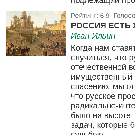
подлежащий про
Рейтинг:
6.9
Голос
|
РОССИЯ ЕСТЬ
Иван Ильин
Когда нам ставят
случиться, что р
отечественной 
имущественный 
спасению, мы от
что русское про
радикально-инте
было на высоте
задач, которые 
судьбою.