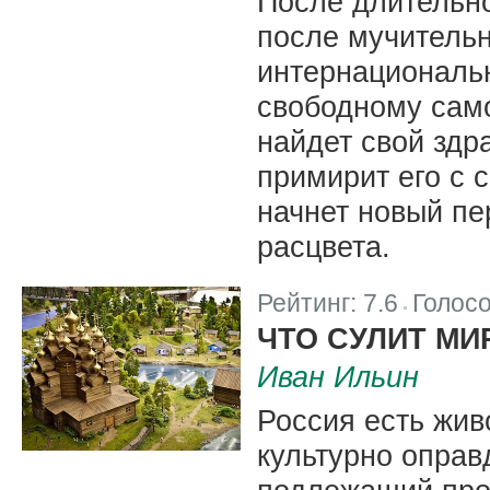
После длительн
после мучитель
интернациональн
свободному сам
найдет свой здр
примирит его с 
начнет новый пе
расцвета.
Рейтинг:
7.6
Голос
|
ЧТО СУЛИТ МИ
Иван Ильин
Россия есть жив
культурно оправ