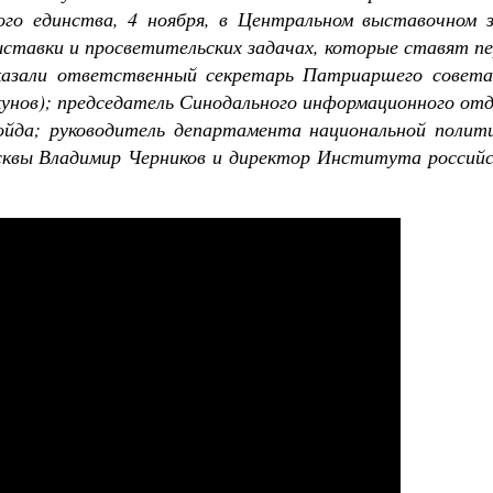
го единства, 4 ноября, в Центральном выставочном з
ыставки и просветительских задачах, которые ставят п
казали ответственный секретарь Патриаршего совета
кунов); председатель Синодального информационного от
Детский помянник
йда; руководитель департамента национальной полити
Татьяна Никольская
Детский Апостол
сквы Владимир Черников и директор Института российс
Татьяна Никольская