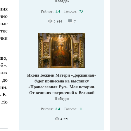
Победе»
ния
Рейтинг:
5.4
Голосов:
73
чно
5 914
7
ные
утке
чки
иво,
ей».
ких
Икона Божией Матери «Державная»
 до
будет принесена на выставку
ин.
«Православная Русь. Моя история.
От великих потрясений к Великой
.К.
Победе»
 Но
Рейтинг:
8.4
Голосов:
11
4 321