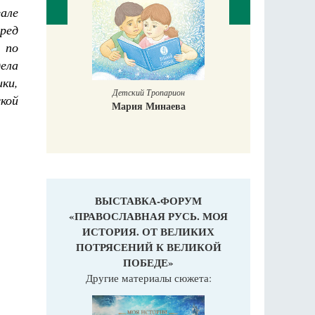
але
еред
 по
дела
ки,
Детский Тропарион
Притчи
кой
Мария Минаева
м
Н. С
ВЫСТАВКА-ФОРУМ
«ПРАВОСЛАВНАЯ РУСЬ. МОЯ
ИСТОРИЯ. ОТ ВЕЛИКИХ
ПОТРЯСЕНИЙ К ВЕЛИКОЙ
ПОБЕДЕ»
Другие материалы сюжета: