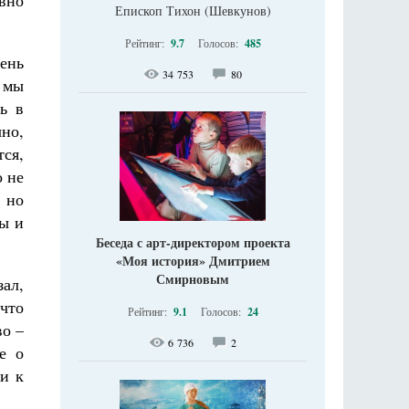
овно
Епископ Тихон (Шевкунов)
Рейтинг:
9.7
Голосов:
485
ень
34 753
80
 мы
ь в
чно,
тся,
о не
, но
ы и
Беседа с арт-директором проекта
«Моя история» Дмитрием
Смирновым
зал,
 что
Рейтинг:
9.1
Голосов:
24
во –
6 736
2
е о
ли к