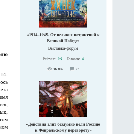
«1914–1945. От великих потрясений к
Великой Победе»
Выставка-форум
елю
Рейтинг:
9.9
Голосов:
4
36 007
25
 14-
лось
вета
ремя
ся,
ык,
етом
«Действия элит бездумно вели Россию
ном
к Февральскому перевороту»