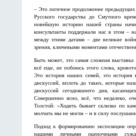
– Это логичное продолжение предыдущих 
Русского государства до Смутного вре
новейшую историю нашей страны начи
консультанты поддержали нас в этом – н
между этими датами – две великие вой
зрения, ключевыми моментами отечествен
Быть может, это самая сложная выставка 
всё еще, не побоюсь этого слова, крово
Это история наших семей, это история 
дискуссий, вплоть до таких, которые на
дискуссий сегодняшнего дня, касающи
Совершенно ясно, всё, что недалеко, оч
Толстой: «Ходить бывает склизко по ка
молчать мы не могли – и в силу послушания
Подход к формированию экспозиции опр
нашими личными оценочными сужд