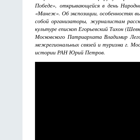
Победе», открывающейся в день Народно
«Манеж». Об экспозиции, особенностях в
собой организаторы, журналистам расс
культуре епископ Егорьевский Тихон (Шев
Чудесное путешествие Нильса с дикими гусями.
Московского Патриархата Владимир Лего
С православными комментариями
межрегиональных связей и туризма г. Мо
Сельма Лагерлёф
я иконописца
ригоры
истории РАН Юрий Петров.
ва