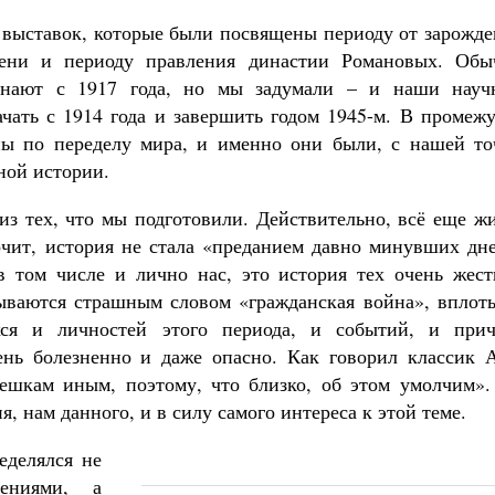
выставок, которые были посвящены периоду от зарожде
мени и периоду правления династии Романовых. Обы
нают с 1917 года, но мы задумали – и наши науч
ачать с 1914 года и завершить годом 1945-м. В промеж
ны по переделу мира, и именно они были, с нашей то
ной истории.
из тех, что мы подготовили. Действительно, всё еще ж
точит, история не стала «преданием давно минувших дн
в том числе и лично нас, это история тех очень жест
зываются страшным словом «гражданская война», вплоть
хся и личностей этого периода, и событий, и прич
ень болезненно и даже опасно. Как говорил классик А
мешкам иным, поэтому, что близко, об этом умолчим».
, нам данного, и в силу самого интереса к этой теме.
еделялся не
ениями, а