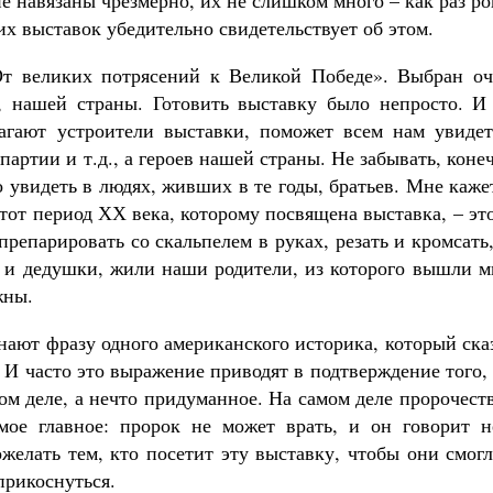
е навязаны чрезмерно, их не слишком много – как раз р
х выставок убедительно свидетельствует об этом.
От великих потрясений к Великой Победе». Выбран оч
, нашей страны. Готовить выставку было непросто. И
лагают устроители выставки, поможет всем нам увидет
ртии и т.д., а героев нашей страны. Не забывать, коне
 увидеть в людях, живших в те годы, братьев. Мне каже
тот период ХХ века, которому посвящена выставка, – эт
репарировать со скальпелем в руках, резать и кромсать
 и дедушки, жили наши родители, из которого вышли м
жны.
нают фразу одного американского историка, который ска
 И часто это выражение приводят в подтверждение того,
мом деле, а нечто придуманное. На самом деле пророчест
амое главное: пророк не может врать, и он говорит н
ожелать тем, кто посетит эту выставку, чтобы они смог
прикоснуться.