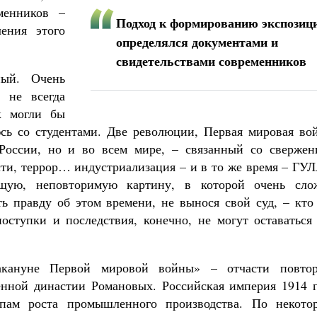
менников –
Подход к формированию экспозиц
ения этого
определялся документами и
свидетельствами современников
ный. Очень
 не всегда
к могли бы
юсь со студентами. Две революции, Первая мировая вой
 России, но и во всем мире, – связанный со свержен
сти, террор… индустриализация – и в то же время – ГУ
ющую, неповторимую картину, в которой очень сло
ть правду об этом времени, не вынося свой суд, – кто
оступки и последствия, конечно, не могут оставаться 
кануне Первой мировой войны» – отчасти повтор
енной династии Романовых. Российская империя 1914 г
пам роста промышленного производства. По некото