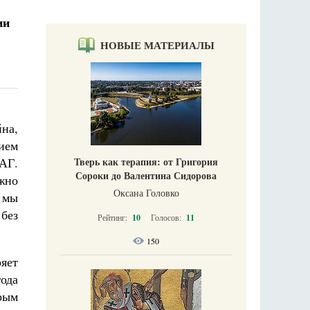
ии
НОВЫЕ МАТЕРИАЛЫ
на,
ием
Тверь как терапия: от Григория
ЛАГ.
Сороки до Валентина Сидорова
жно
Оксана Головко
 мы
без
Рейтинг:
10
Голосов:
11
150
яет
ода
рым