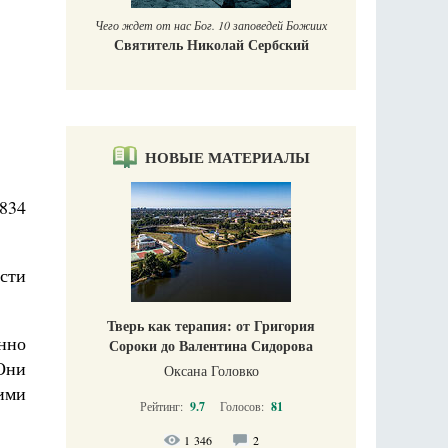
Чего ждет от нас Бог. 10 заповедей Божиих
Святитель Николай Сербский
НОВЫЕ МАТЕРИАЛЫ
 834
асти
Тверь как терапия: от Григория
нно
Сороки до Валентина Сидорова
 Они
Оксана Головко
ими
Рейтинг:
9.7
Голосов:
81
1 346
2