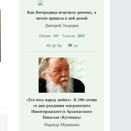
Как Богородица исцелила девочку, а
потом пришла к ней домой
Дмитрий Злодорев
Рейтинг:
9.9
Голосов:
2015
23 731
11
«Его весь народ любил». К 100-летию
со дня рождения митрополита
Нижегородского и Арзамасского
Николая (Кутепова)
Надежда Муравьева