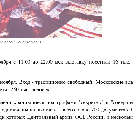
Роман Котов
Как найти своё место в жизни
Кирилл Мурышев
© Сергей Фадеичев/ТАСС
оября с 11.00 до 22.00 мск выставку посетили 16 тыс.
 ноября. Вход - традиционно свободный. Московские вл
тят 250 тыс. человек.
емени хранившиеся под грифами "секретно" и "соверше
редставлены на выставке - всего около 700 документов.
ди которых Центральный архив ФСБ России, и нескольк