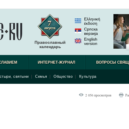
Ελληνική
έκδοση
Српска
верзиjа
English
Православный
version
календарь
СЛАВИЕМ
ИНТЕРНЕТ-ЖУРНАЛ
ВОПРОСЫ СВЯЩ
стыри, святыни
|
Семья
|
Общество
|
Культура
2 056 просмотров
Ра