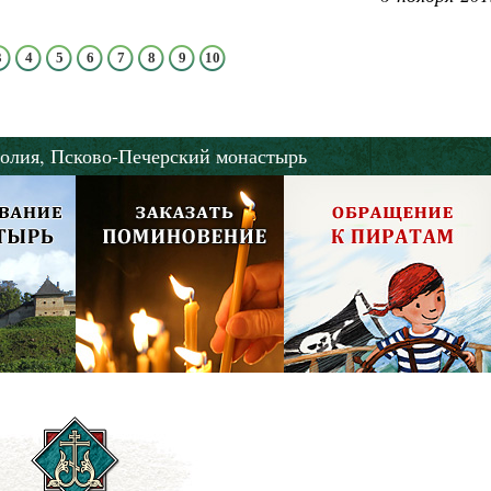
3
4
5
6
7
8
9
10
олия,
Псково-Печерский монастырь