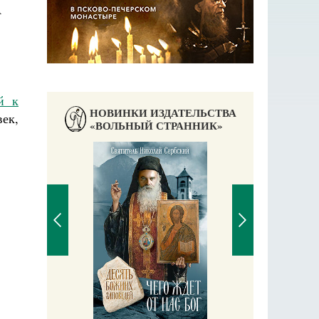
А
й к
НОВИНКИ ИЗДАТЕЛЬСТВА
ек,
«ВОЛЬНЫЙ СТРАННИК»
П
Е
аучись у