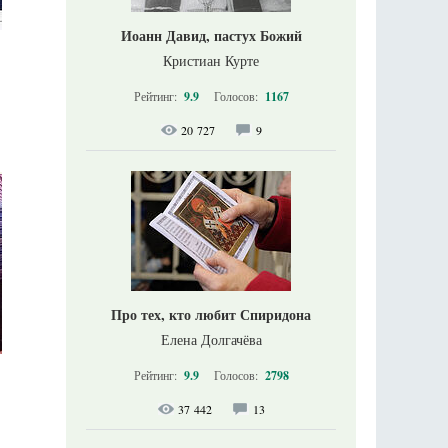
Иоанн Давид, пастух Божий
Кристиан Курте
Рейтинг:
9.9
Голосов:
1167
20 727
9
Про тех, кто любит Спиридона
Елена Долгачёва
Рейтинг:
9.9
Голосов:
2798
37 442
13