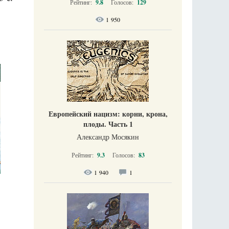
Рейтинг:
9.8
Голосов:
129
1 950
Европейский нацизм: корни, крона,
плоды. Часть 1
Александр Мосякин
Рейтинг:
9.3
Голосов:
83
1 940
1