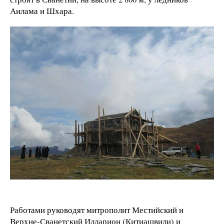
Аилама и Шхара.
Работами руководят митрополит Местийский и
Верхне-Сванетский Илларион (Китиашвили) и