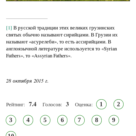
[1]
В русской традиции этих великих грузинских
святых обычно называют сирийцами. В Грузии их
называют «асурелеби», то есть ассирийцами. В
англоязычной литературе используется то «Syrian
Fathers», то «Assyrian Fathers».
28 октября 2015 г.
7.4
3
1
2
Рейтинг:
Голосов:
Оценка:
3
4
5
6
7
8
9
10