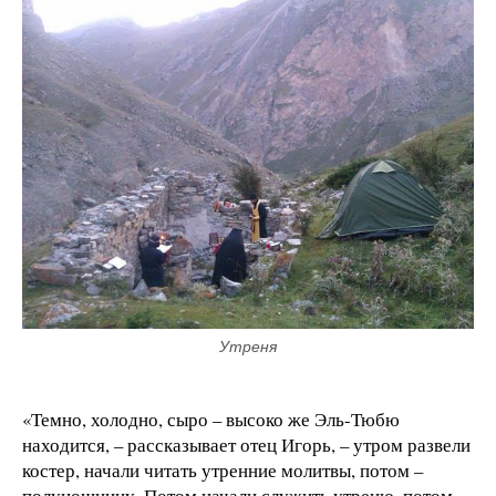
Утреня
«Темно, холодно, сыро – высоко же Эль-Тюбю
находится, – рассказывает отец Игорь, – утром развели
костер, начали читать утренние молитвы, потом –
полунощницу. Потом начали служить утреню, потом