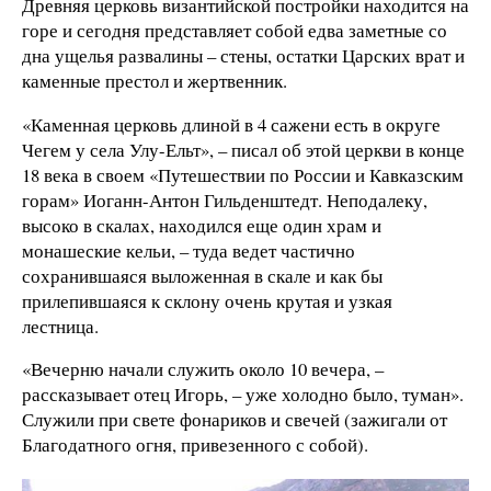
Древняя церковь византийской постройки находится на
горе и сегодня представляет собой едва заметные со
дна ущелья развалины – стены, остатки Царских врат и
каменные престол и жертвенник.
«Каменная церковь длиной в 4 сажени есть в округе
Чегем у села Улу-Ельт», – писал об этой церкви в конце
18 века в своем «Путешествии по России и Кавказским
горам» Иоганн-Антон Гильденштедт. Неподалеку,
высоко в скалах, находился еще один храм и
монашеские кельи, – туда ведет частично
сохранившаяся выложенная в скале и как бы
прилепившаяся к склону очень крутая и узкая
лестница.
«Вечерню начали служить около 10 вечера, –
рассказывает отец Игорь, – уже холодно было, туман».
Служили при свете фонариков и свечей (зажигали от
Благодатного огня, привезенного с собой).