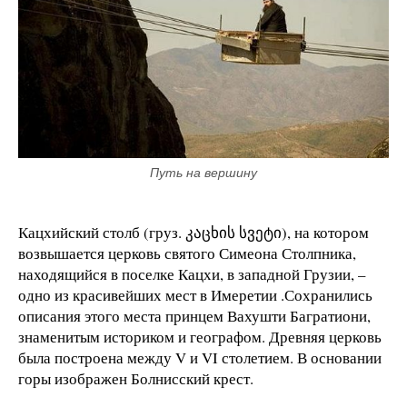
Путь на вершину
Кацхийский столб (груз. კაცხის სვეტი), на котором
возвышается церковь святого Симеона Столпника,
находящийся в поселке Кацхи, в западной Грузии, –
одно из красивейших мест в Имеретии .Сохранились
описания этого места принцем Вахушти Багратиони,
знаменитым историком и географом. Древняя церковь
была построена между V и VI столетием. В основании
горы изображен Болнисский крест.