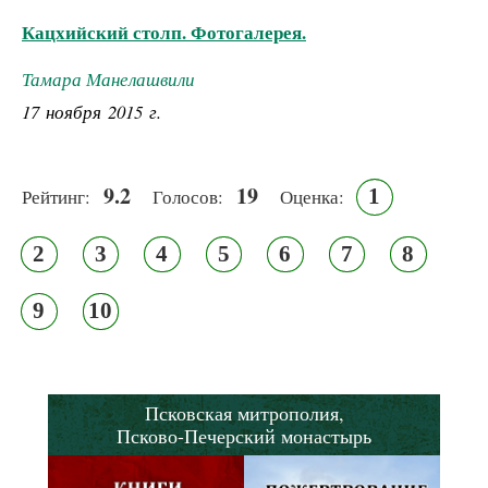
Кацхийский столп. Фотогалерея.
Тамара Манелашвили
17 ноября 2015 г.
9.2
19
1
Рейтинг:
Голосов:
Оценка:
2
3
4
5
6
7
8
9
10
Псковская митрополия,
Псково-Печерский монастырь