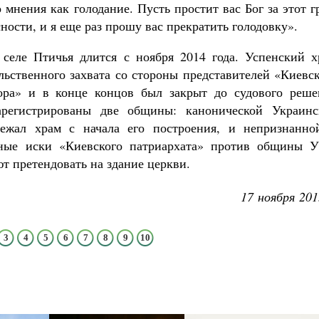
мнения как голодание. Пусть простит вас Бог за этот г
ности, и я еще раз прошу вас прекратить голодовку».
селе Птичья длится с ноября 2014 года. Успенский х
льственного захвата со стороны представителей «Киевс
тора» и в конце концов был закрыт до судового реше
регистрированы две общины: канонической Украинс
ежал храм с начала его построения, и непризнанно
ные иски «Киевского патриархата» против общины 
т претендовать на здание церкви.
17 ноября 201
3
4
5
6
7
8
9
10
олия,
Псково-Печерский монастырь