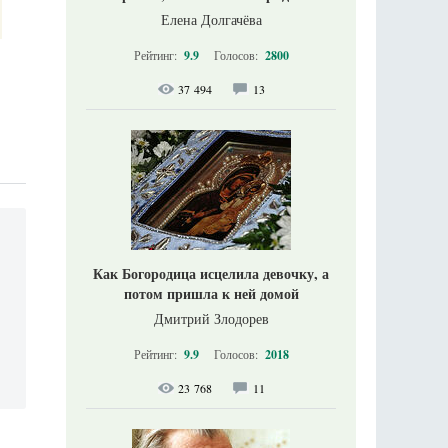
Елена Долгачёва
Рейтинг:
9.9
Голосов:
2800
37 494
13
Как Богородица исцелила девочку, а
потом пришла к ней домой
Дмитрий Злодорев
Рейтинг:
9.9
Голосов:
2018
23 768
11