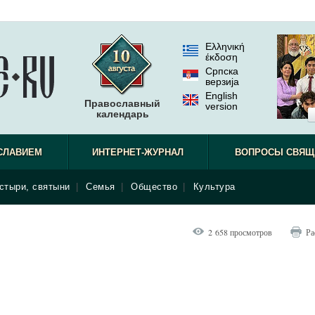
Ελληνική
έκδοση
Српска
верзиjа
English
Православный
version
календарь
СЛАВИЕМ
ИНТЕРНЕТ-ЖУРНАЛ
ВОПРОСЫ СВЯЩ
стыри, святыни
|
Семья
|
Общество
|
Культура
2 658 просмотров
Ра