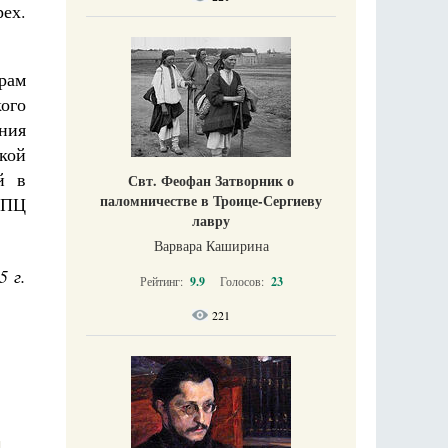
рех.
рам
кого
ния
кой
й в
Свт. Феофан Затворник о
паломничестве в Троице-Сергиеву
УПЦ
лавру
Варвара Каширина
5 г.
Рейтинг:
9.9
Голосов:
23
221