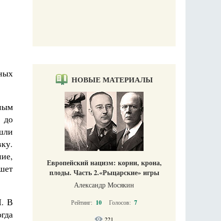
ных
НОВЫЕ МАТЕРИАЛЫ
ным
 до
шли
ку.
ние,
Европейский нацизм: корни, крона,
шет
плоды. Часть 2.«Рыцарские» игры
Александр Мосякин
I. В
Рейтинг:
10
Голосов:
7
огда
221