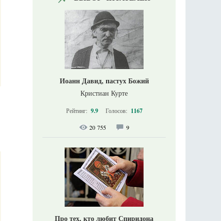
Иоанн Давид, пастух Божий
Кристиан Курте
Рейтинг:
9.9
Голосов:
1167
20 755
9
Про тех, кто любит Спиридона