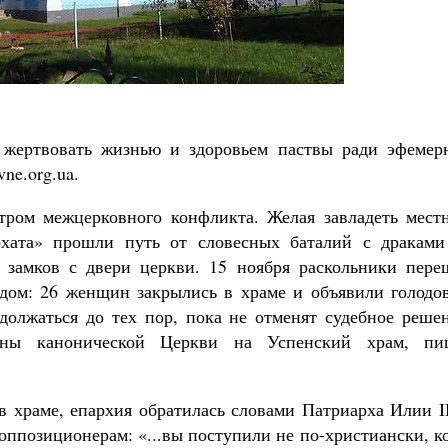
 жертвовать жизнью и здоровьем паствы ради эфемер
vne.org.ua.
нтром межцерковного конфликта. Желая завладеть мест
рхата» прошли путь от словесных баталий с драками
 замков с двери церкви. 15 ноября раскольники пере
дом: 26 женщин закрылись в храме и объявили голодов
одолжаться до тех пор, пока не отменят судебное реше
ины канонической Церкви на Успенский храм, пи
в храме, епархия обратилась словами Патриарха Илии I
оппозиционерам: «...вы поступили не по-христиански, к