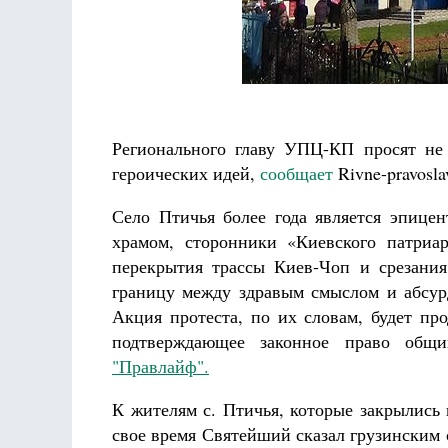
Регионального главу УПЦ-КП просят не
героических идей,
сообщает
Rivne-pravosla
Село Птичья более года является эпице
храмом, сторонники «Киевского патриа
перекрытия трассы Киев-Чоп и срезания
границу между здравым смыслом и абсур
Акция протеста, по их словам, будет пр
подтверждающее законное право общ
"Правлайф".
К жителям с. Птичья, которые закрылись 
свое время Святейший сказал грузинским 