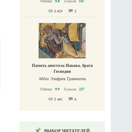
Рейтинг:
9.8
Голосов:
147
2 623
2
Память апостола Иакова, брата
Господня
Аббат Эльфрик Грамматик
Рейтинг:
9.9
Голосов:
227
2 441
6
м
ВЫБОР ЧИТАТЕЛЕЙ