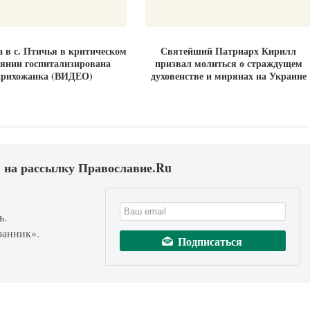
 в с. Птичья в критическом
Святейший Патриарх Кирилл
оянии госпитализирована
призвал молиться о страждущем
прихожанка (ВИДЕО)
духовенстве и мирянах на Украине
 на рассылку Православие.Ru
ь.
ранник».