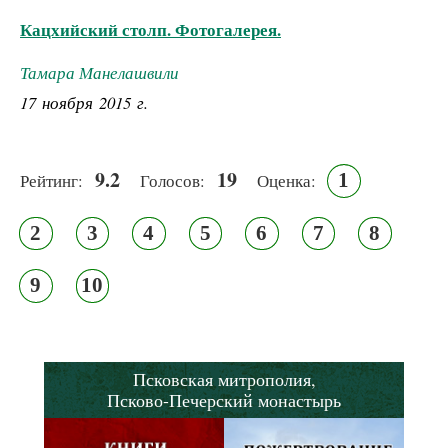
Кацхийский столп. Фотогалерея.
Тамара Манелашвили
17 ноября 2015 г.
9.2
19
1
Рейтинг:
Голосов:
Оценка:
2
3
4
5
6
7
8
9
10
Псковская митрополия,
Псково-Печерский монастырь