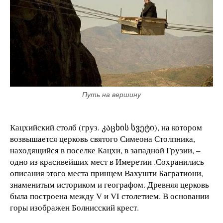
Путь на вершину
Кацхийский столб (груз. კაცხის სვეტი), на котором
возвышается церковь святого Симеона Столпника,
находящийся в поселке Кацхи, в западной Грузии, –
одно из красивейших мест в Имеретии .Сохранились
описания этого места принцем Вахушти Багратиони,
знаменитым историком и географом. Древняя церковь
была построена между V и VI столетием. В основании
горы изображен Болнисский крест.