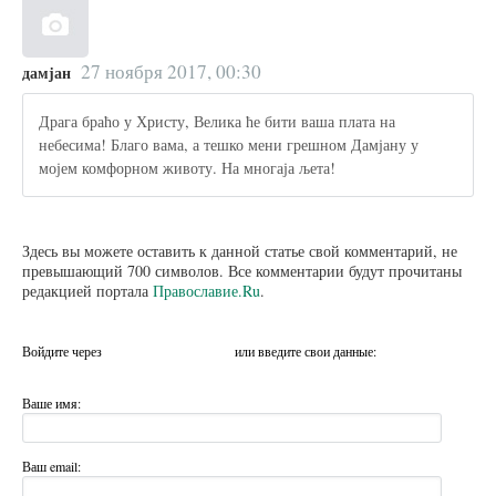
27 ноября 2017, 00:30
дамјан
Драга браћо у Христу, Велика ће бити ваша плата на
небесима! Благо вама, а тешко мени грешном Дамјану у
мојем комфорном животу. На многаја љета!
Здесь вы можете оставить к данной статье свой комментарий, не
превышающий 700 символов. Все комментарии будут прочитаны
редакцией портала
Православие.Ru
.
Войдите через
или введите свои данные:
Ваше имя:
Ваш email: