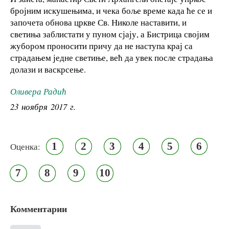
бројним искушењима, и чека боље време када ће се и
започета обнова цркве Св. Николе наставити, и
светиња заблистати у пуном сјају, а Бистрица својим
жубором проносити причу да не наступа крај са
страдањем једне светиње, већ да увек после страдања
долази и васкрсење.
Оливера Радић
23 ноября 2017 г.
1
2
3
4
5
6
Оценка:
7
8
9
10
Комментарии