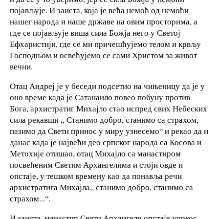
појављује. И заиста, која је већа немоћ од немоћи
нашег народа и наше државе на овим просторима, а
где се појављује виша сила Божја него у Светој
Ефхаристији, где се ми причешћујемо телом и крвљу
Господњом и освећујемо се сами Христом за живот
вечни.
Отац Андреј је у беседи подсетио на чињеницу да је у
оно време када је Сатанаило повео побуну против
Бога, архистратиг Михајло стао испред свих Небеских
сила рекавши ,, Станимо добро, станимо са страхом,
пазимо да Свети принос у миру узнесемо“ и рекао да и
данас када је највећи део српског народа са Косова и
Метохије отишао, отац Михајло са манастиром
посвећеним Светим Архангелима и стоји овде и
опстаје, у тешком времену као да понавља речи
архистратига Михајла,, станимо добро, станимо са
страхом...“.
И заиста, манастир Свети Архангели опстаје упркос