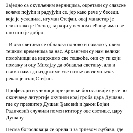
Заједно са окупљеним верницима, окретали су славске
колаче појући и радујући се, јер како рече у беседи,
која је уследила, игуман Стефан, овај манастир је
слика како је Господ тај који у вечном сећању има све
оно што је добро:
- И ова светиња се обнавља поново и помало у овим
тешким временима за нас. Архангели су нам велики
помоћници да издржимо све тешкоће, они су ти који
помажу и оцу Михајлу да обнавља светињу, али и
свима нама да издржимо све патње овоземаљске-
рекао је отац Стефан.
Професори и ученици призренске богословије су се по
окончању литургије окупили крај гроба цара Душана,
где су презвитер Душан Ђаковић и ђакон Бојан
Радичевић служили помен ктитору ове светиње, цару
Душану.
Песма богословаца се орила и за трпезом љубави, где