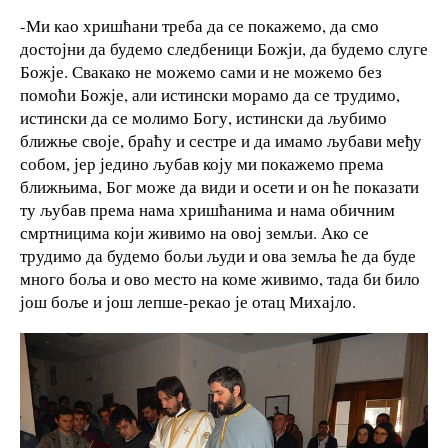
-Ми као хришћани треба да се покажемо, да смо
достојни да будемо следбеници Божји, да будемо слуге
Божје. Свакако не можемо сами и не можемо без
помоћи Божје, али истински морамо да се трудимо,
истински да се молимо Богу, истински да љубимо
ближње своје, браћу и сестре и да имамо љубави међу
собом, јер једино љубав коју ми покажемо према
ближњима, Бог може да види и осети и он ће показати
ту љубав према нама хришћанима и нама обичним
смртницима који живимо на овој земљи. Ако се
трудимо да будемо бољи људи и ова земља ће да буде
много боља и ово место на коме живимо, тада би било
још боље и још лепше-рекао је отац Михајло.