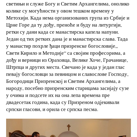
светињи и служе Богу и Светим Архангелима, онолико
колике су могућности у овом тешком времену у
Метохији. Када нема организованих група из Србије и
Црне Горе да ту дођу, преноће и буду на литургији,
ретки су дани када се манастирска капела напуни.
Један од тих ретких дана је и манастирска слава. Тада
у манастир похрле ђаци призренске богословије,,
Свети Кирило и Методије“ са својим професорима, а
дођу и верници из Ораховца, Велике Хоче, Грачанице,
Штрпца и других места. Свечано је када у један глас
певају богословци за певницом и славослове Господу,
Богородици Призренској и Светим Архангелима, а
народу, посебно призренским старицама засијају сузе
у очима и подсете их на она лепа времена пре
двадесетак година, када су Призреном одјекивали
српски гласови, и орила се српска песма.