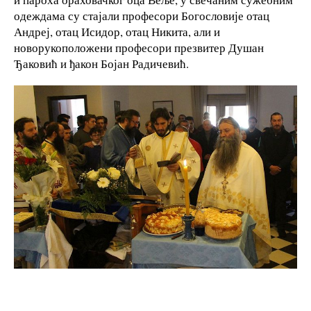
одеждама су стајали професори Богословије отац
Андреј, отац Исидор, отац Никита, али и
новорукоположени професори презвитер Душан
Ђаковић и ђакон Бојан Радичевић.