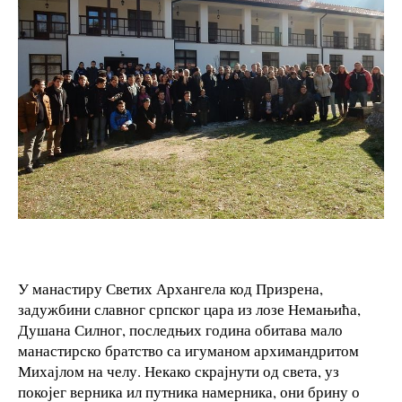
У манастиру Светих Архангела код Призрена,
задужбини славног српског цара из лозе Немањића,
Душана Силног, последњих година обитава мало
манастирско братство са игуманом архимандритом
Михајлом на челу. Некако скрајнути од света, уз
покојег верника ил путника намерника, они брину о