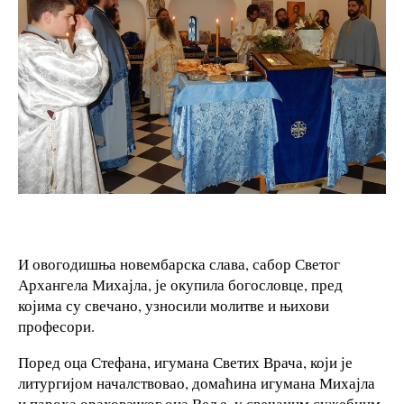
И овогодишња новембарска слава, сабор Светог
Архангела Михајла, је окупила богословце, пред
којима су свечано, узносили молитве и њихови
професори.
Поред оца Стефана, игумана Светих Врача, који је
литургијом началствовао, домаћина игумана Михајла
и пароха ораховачког оца Веље, у свечаним сужебним