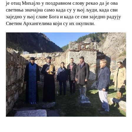
је отац Михајло у поздравном слову рекао да је ова
светиња значајна само када су у њој људи, када сви
заједно у њој славе Бога и када се сви заједно радују
Светим Архангелима који су их окупили.