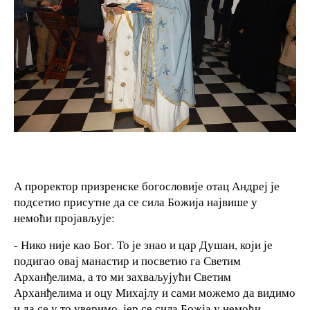
А проректор призренске богословије отац Андреј је
подсетио присутне да се сила Божија највише у
немоћи пројављује:
- Нико није као Бог. То је знао и цар Душан, који је
подигао овај манастир и посветио га Светим
Арханђелима, а то ми захваљујући Светим
Арханђелима и оцу Михајлу и сами можемо да видимо
и да се у то уверимо, јер се сила Божја у немоћи