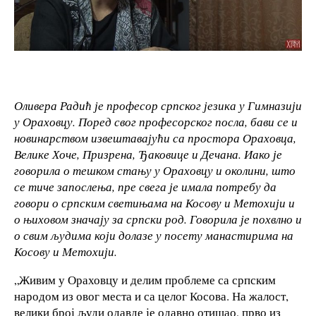
Оливера Радић је професор српског језика у Гимназији
у Ораховцу. Поред свог професорског посла, бави се и
новинарством извештавајући са простора Ораховца,
Велике Хоче, Призрена, Ђаковице и Дечана. Иако је
говорила о тешком стању у Ораховцу и околини, што
се тиче запослења, пре свега је имала потребу да
говори о српским светињама на Косову и Метохији и
о њиховом значају за српски род. Говорила је похвлно и
о свим људима који долазе у посету манастирима на
Косову и Метохији.
„Живим у Ораховцу и делим проблеме са српским
народом из овог места и са целог Косова. На жалост,
велики број људи одавде је одавно отишао, прво из