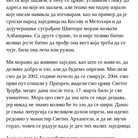
адреса на које их шаљем, али тешко ми падну изрази
које нисам навикла да изговарам, као на пример да је
српски народ заједница на Косову и Метохији и да
дојучерашње суграђане Шиптаре морам назвати
Албанцима. Са друге стране, то и није толико битно
колико јесте битно да прође она вест која треба да се
чује, била она лепа или ружна.
Ми морамо да живимо заједно, као што се живело, да
делимо добро и зло, али да будемо опрезни. Мислили
смо да је 2002. године почело да се смирује, 2004. смо
први пут отишли у Призрен, видели смо цркву Светог
Ђорђа, мецес дана после тога, 17. марта било је све
уништено. Мора цео свет да зна шта се овде дешава,
јер никад не знамо колико ће то зло да се шири. Данас
је свака литургија са великом дозом опреза, ми идемо
редовно у манастир Светих Архангела, и да не звучи
гордо, човек се радује када је део тих малих заједница.
Ја се надам да ће нас бити више, како монашких