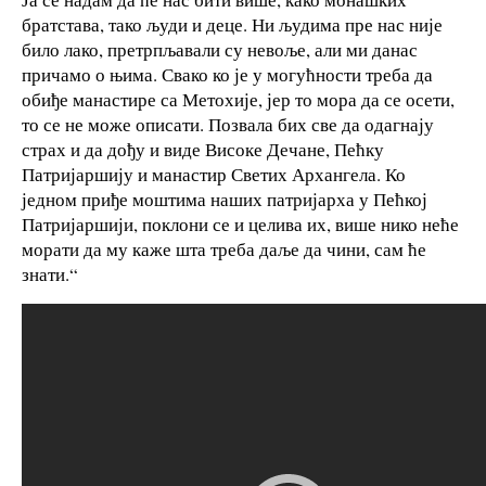
братстава, тако људи и деце. Ни људима пре нас није
било лако, претрпљавали су невоље, али ми данас
причамо о њима. Свако ко је у могућности треба да
обиђе манастире са Метохије, јер то мора да се осети,
то се не може описати. Позвала бих све да одагнају
страх и да дођу и виде Високе Дечане, Пећку
Патријаршију и манастир Светих Архангела. Ко
једном приђе моштима наших патријарха у Пећкој
Патријаршији, поклони се и целива их, више нико неће
морати да му каже шта треба даље да чини, сам ће
знати.“