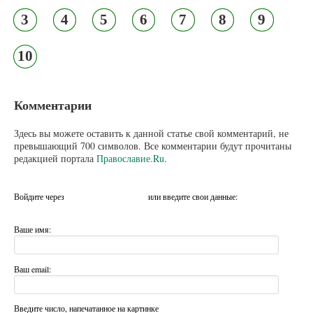
3
4
5
6
7
8
9
10
Комментарии
Здесь вы можете оставить к данной статье свой комментарий, не
превышающий 700 символов. Все комментарии будут прочитаны
редакцией портала
Православие.Ru
.
Войдите через
или введите свои данные:
Ваше имя:
Ваш email:
Введите число, напечатанное на картинке