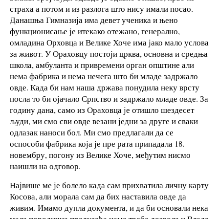
страха а потом и из разлога што нису имали посао.
Данашња Гимназија има девет ученика и њено
функционисање је итекако отежано, генерално,
омладина Орховца и Велике Хоче има јако мало услова
за живот. У Ораховцу постоји црква, основна и средња
школа, амбуланта и привремени орган општине али
нема фабрика и нема нечега што би младе задржало
овде. Када би нам наша држава понудила неку врсту
посла то би ојачало Српство и задржало младе овде. За
годину дана, само из Ораховца је отишло шездесет
људи, ми смо сви овде везани једни за друге и сваки
одлазак наноси бол. Ми смо предлагали да се
оспособи фабрика која је пре рата припадала 18.
новембру, погону из Велике Хоче, међутим нисмо
наишли на одговор.
Највише ме је болело када сам прихватила личну карту
Косова, али морала сам да бих наставила овде да
живим. Имамо дупла документа, и да би основали нека
мала породична предузећа нама треба дозвола и Владе