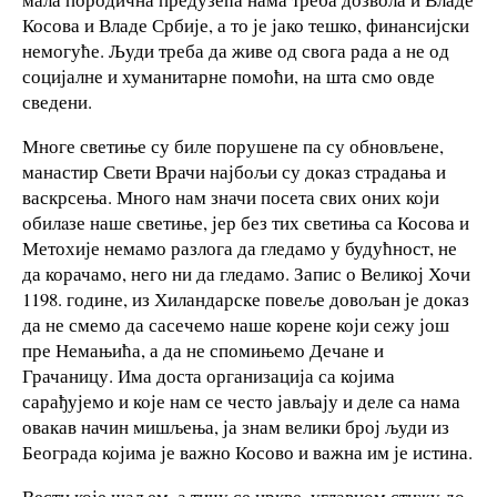
Косова и Владе Србије, а то је јако тешко, финансијски
немогуће. Људи треба да живе од свога рада а не од
социјалне и хуманитарне помоћи, на шта смо овде
сведени.
Многе светиње су биле порушене па су обновљене,
манастир Свети Врачи најбољи су доказ страдања и
васкрсења. Много нам значи посета свих оних који
обилaзе наше светиње, јер без тих светиња са Косова и
Метохије немамо разлога да гледамо у будућност, не
да корачамо, него ни да гледамо. Запис о Великој Хочи
1198. године, из Хиландарске повеље довољан је доказ
да не смемо да сасечемо наше корене који сежу још
пре Немањића, а да не спомињемо Дечане и
Грачаницу. Има доста организација са којима
сарађујемо и које нам се често јављају и деле са нама
овакав начин мишљења, ја знам велики број људи из
Београда којима је важно Косово и важна им је истина.
Вести које шаљем, а тичу се цркве, углавном стижу до