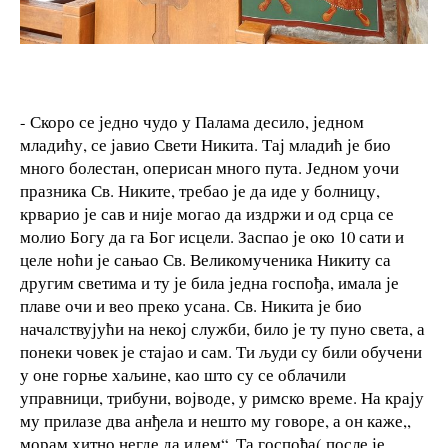
- Скоро се једно чудо у Палама десило, једном
младићу, се јавио Свети Никита. Тај младић је био
много болестан, оперисан много пута. Једном уочи
празника Св. Никите, требао је да иде у болницу,
крварио је сав и није могао да издржи и од срца се
молио Богу да га Бог исцели. Заспао је око 10 сати и
целе ноћи је сањао Св. Великомученика Никиту са
другим светима и ту је била једна госпођа, имала је
плаве очи и вео преко усана. Св. Никита је био
началствујући на некој служби, било је ту пуно света, а
понеки човек је стајао и сам. Ти људи су били обучени
у оне горње хаљине, као што су се облачили
управници, трибуни, војводе, у римско време. На крају
му прилазе два анђела и нешто му говоре, а он каже,,
морам хитно негде да идем“. Та госпођа( после је