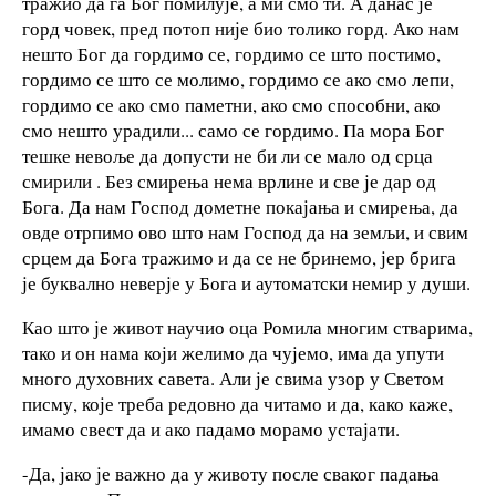
тражио да га Бог помилује, а ми смо ти. А данас је
горд човек, пред потоп није био толико горд. Ако нам
нешто Бог да гордимо се, гордимо се што постимо,
гордимо се што се молимо, гордимо се ако смо лепи,
гордимо се ако смо паметни, ако смо способни, ако
смо нешто урадили... само се гордимо. Па мора Бог
тешке невоље да допусти не би ли се мало од срца
смирили . Без смирења нема врлине и све је дар од
Бога. Да нам Господ дометне покајања и смирења, да
овде отрпимо ово што нам Господ да на земљи, и свим
срцем да Бога тражимо и да се не бринемо, јер брига
је буквално неверје у Бога и аутоматски немир у души.
Као што је живот научио оца Ромила многим стварима,
тако и он нама који желимо да чујемо, има да упути
много духовних савета. Али је свима узор у Светом
писму, које треба редовно да читамо и да, како каже,
имамо свест да и ако падамо морамо устајати.
-Да, јако је важно да у животу после сваког падања