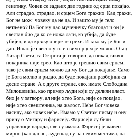
генетику. Човек се задњих две године од срца покајао.
Али страдао, страдао, и срцем Бога тражио. Кад тражи,
Бог не мож` човеку да не да. И зашто му је тело
нетљено? Па Бог му дао мученичку благодат и он је
свестан био да ко се ножа лати, ко убија, да буде
убијен, и да крвљу опере те грехе. И тако му је Бог и
дао. Ишао је свесно у то и свим срцем је молио. Отац
Лазар Свети, са Острога је говорио, да никад таквог
покајника није срео. Као што је грешио свим срцем,
тако је свим срцем молио да му Бог да покајање. Само
је Бога молио и ридао, да буде покајани разбојник са
десне стране. А с друге стране, ево, имате Слободана
Милошевића, као пример људи који су делили власт,
био је у затвору, ал није хтео Бога, није се покајао,
није хтео свештеника, на жалост. Неће Бог човека
насилу, ако човек неће. Имамо у Светом писму и ону
причу о Митару и фарисеју. Фарисеји су били
управници народа, све су имали. Фарисеј је живео
мирно (као данас, људи кад су на неким местима, па