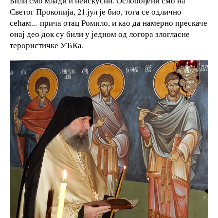
Били смо млади и неискусни. Ослобођени смо на
Светог Прокопија, 21.јул је био, тога се одлично
сећам...-прича отац Ромило, и као да намерно прескаче
онај део док су били у једном од логора злогласне
терористичке УЋКа.