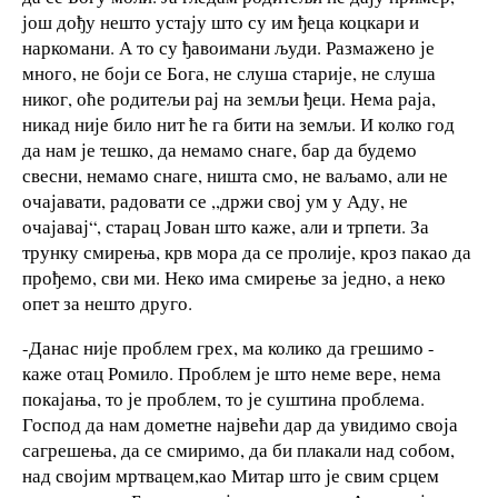
још дођу нешто устају што су им ђеца коцкари и
наркомани. А то су ђавоимани људи. Размажено је
много, не боји се Бога, не слуша старије, не слуша
никог, оће родитељи рај на земљи ђеци. Нема раја,
никад није било нит ће га бити на земљи. И колко год
да нам је тешко, да немамо снаге, бар да будемо
свесни, немамо снаге, ништа смо, не ваљамо, али не
очајавати, радовати се ,,држи свој ум у Аду, не
очајавај“, старац Јован што каже, али и трпети. За
трунку смирења, крв мора да се пролије, кроз пакао да
прођемо, сви ми. Неко има смирење за једно, а неко
опет за нешто друго.
-Данас није проблем грех, ма колико да грешимо -
каже отац Ромило. Проблем је што неме вере, нема
покајања, то је проблем, то је суштина проблема.
Господ да нам дометне највећи дар да увидимо своја
сагрешења, да се смиримо, да би плакали над собом,
над својим мртвацем,као Митар што је свим срцем