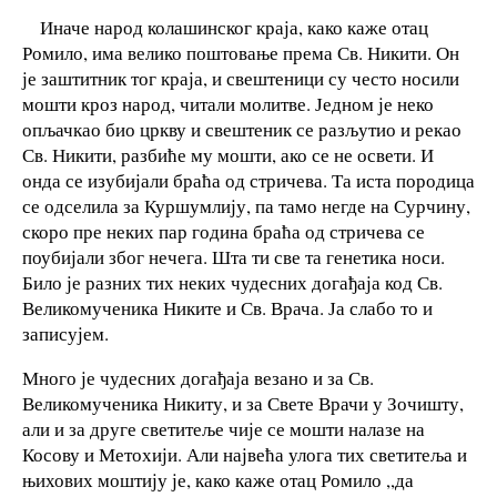
Иначе народ колашинског краја, како каже отац
Ромило, има велико поштовање према Св. Никити. Он
је заштитник тог краја, и свештеници су често носили
мошти кроз народ, читали молитве. Једном је неко
опљачкао био цркву и свештеник се разљутио и рекао
Св. Никити, разбиће му мошти, ако се не освети. И
онда се изубијали браћа од стричева. Та иста породица
се одселила за Куршумлију, па тамо негде на Сурчину,
скоро пре неких пар година браћа од стричева се
поубијали због нечега. Шта ти све та генетика носи.
Било је разних тих неких чудесних догађаја код Св.
Великомученика Никите и Св. Врача. Ја слабо то и
записујем.
Много је чудесних догађаја везано и за Св.
Великомученика Никиту, и за Свете Врачи у Зочишту,
али и за друге светитеље чије се мошти налазе на
Косову и Метохији. Али највећа улога тих светитеља и
њихових моштију је, како каже отац Ромило ,,да