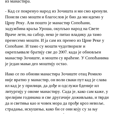
из манастира.
- Кад се покренуо народ из Зочишта и ми смо кренули.
Понели смо мошти и благослов је био да ми идемо у
Црну Реку. Али пошто је манастир Сопоћани,
задужбина краља Уроша, окупљао народ на Свете
Враче лети, на сабор, неко је питао владику да тамо
пренесемо мошти. И ја сам их пренео из Црне Реке у
Сопоћане. И тамо су мошти чудотвориле и
окрепљивале братију све до 2007. када је обновљен
манастир Зочиште, и мошти су враћене. У Сопоћанима
је један мањи део моштију остао.
Иако се по обнови манастира Зочиште отац Ромило
није вратио у манастир, он воли сваки пут кад је слава
ил кад је у прилици, да дође и одслужи бденије ил
литургију у овоме манастиру. Сада је, како сам каже, у
зрелијим годинама и све другачије доживљава, и тврди
да и светиња као и човек мора да прође кроз невоље,
страдања, искушења, како би се они коју су за њу