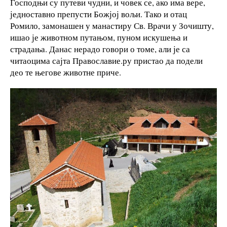
Господњи су путеви чудни, и човек се, ако има вере,
једноставно препусти Божјој вољи. Тако и отац
Ромило, замонашен у манастиру Св. Врачи у Зочишту,
ишао је животном путањом, пуном искушења и
страдања. Данас нерадо говори о томе, али је са
читаоцима сајта Православие.ру пристао да подели
део те његове животне приче.