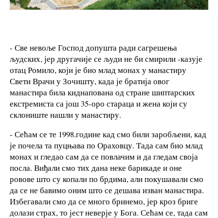
- Све невоље Господ допушта ради сагрешења
људских, јер другачије се људи не би смирили -казује
отац Ромило, који је био млад монах у манастиру
Свети Врачи у Зочишту, када је братија овог
манастира била киднапована од стране шиптарских
екстремиста са још 35-оро стараца и жена који су
склониште нашли у манастиру.
- Сећам се те 1998.године кад смо били заробљени, кад
је почела та пуцњава по Ораховцу. Тада сам био млад
монах и гледао сам да се повлачим и да гледам своја
посла. Виђали смо тих дана неке барикаде и оне
ровове што су копали по брдима, али покушавали смо
да се не бавимо оним што се дешава изван манастира.
Избегавали смо да се много бринемо, јер кроз бриге
долази страх, то јест неверје у Бога. Сећам се, тада сам