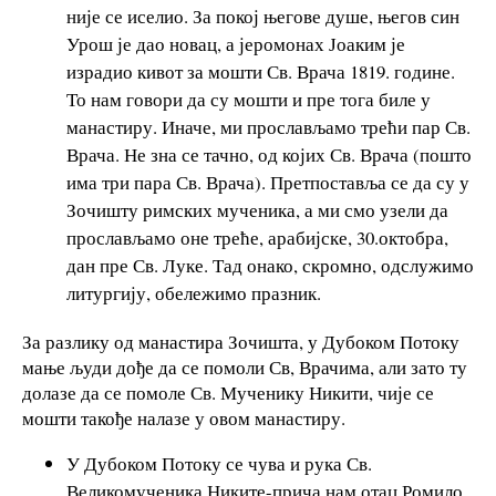
није се иселио. За покој његове душе, његов син
Урош је дао новац, а јеромонах Јоаким је
израдио кивот за мошти Св. Врача 1819. године.
То нам говори да су мошти и пре тога биле у
манастиру. Иначе, ми прослављамо трећи пар Св.
Врача. Не зна се тачно, од којих Св. Врача (пошто
има три пара Св. Врача). Претпоставља се да су у
Зочишту римских мученика, а ми смо узели да
прослављамо оне треће, арабијске, 30.октобра,
дан пре Св. Луке. Тад онако, скромно, одслужимо
литургију, обележимо празник.
За разлику од манастира Зочишта, у Дубоком Потоку
мање људи дође да се помоли Св, Врачима, али зато ту
долазе да се помоле Св. Мученику Никити, чије се
мошти такође налазе у овом манастиру.
У Дубоком Потоку се чува и рука Св.
Великомученика Никите-прича нам отац Ромило.