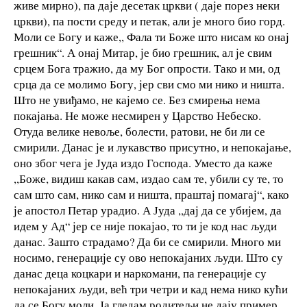
живе мирно), па даје десетак цркви ( даје порез неки
цркви), па пости среду и петак, али је много био горд.
Моли се Богу и каже,, Фала ти Боже што нисам ко онај
грешник“. А онај Митар, је био грешник, ал је свим
срцем Бога тражио, да му Бог опрости. Тако и ми, од
срца да се молимо Богу, јер сви смо ми нико и ништа.
Што не увиђамо, не кајемо се. Без смирења нема
покајања. Не може несмирен у Царство Небеско.
Отуда велике невоље, болести, ратови, не би ли се
смирили. Данас је и лукавство присутно, и непокајање,
оно због чега је Јуда издо Господа. Уместо да каже
,,Боже, видиш какав сам, издао сам те, убили су те, то
сам што сам, нико сам и ништа, праштај помагај“, како
је апостол Петар урадио. А Јуда ,,дај да се убијем, да
идем у Ад“ јер се није покајао, то ти је код нас људи
данас. Зашто страдамо? Да би се смирили. Много ми
носимо, генерације су ово непокајаних људи. Што су
данас деца коцкари и наркомани, па генерације су
непокајаних људи, већ три четри и кад нема нико кући
да се Богу моли. Ја гледам родитељи не дају пример,