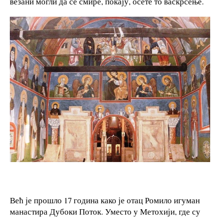
везани могли да се смире, покају, осете то васкрсење.
Већ је прошло 17 година како је отац Ромило игуман
манастира Дубоки Поток. Уместо у Метохији, где су