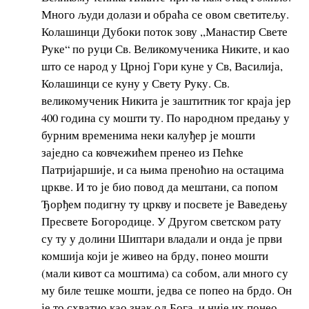
Много људи долази и обраћа се овом светитељу.
Колашинци Дубоки поток зову ,,Манастир Свете
Руке“ по руци Св. Великомученика Никите, и као
што се народ у Црној Гори куне у Св, Василија,
Колашинци се куну у Свету Руку. Св.
великомученик Никита је заштитник тог краја јер
400 година су мошти ту. По народном предању у
бурним временима неки калуђер је мошти
заједно са ковчежићем пренео из Пећке
Патријаршије, и са њима преноћио на остацима
цркве. И то је био повод да мештани, са попом
Ђорђем подигну ту цркву и посвете је Ваведењу
Пресвете Богородице. У Другом светском рату
су ту у долини Шиптари владали и онда је први
комшија који је живео на брду, понео мошти
(мали кивот са моштима) са собом, али много су
му биле тешке мошти, једва се попео на брдо. Он
је то схватио као знак од Бога, и није их понео