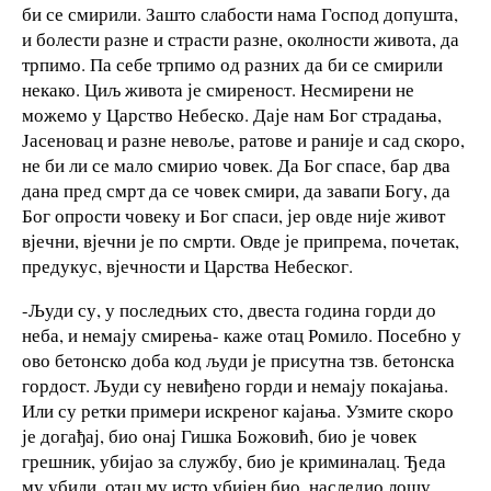
би се смирили. Зашто слабости нама Господ допушта,
и болести разне и страсти разне, околности живота, да
трпимо. Па себе трпимо од разних да би се смирили
некако. Циљ живота је смиреност. Несмирени не
можемо у Царство Небеско. Даје нам Бог страдања,
Јасеновац и разне невоље, ратове и раније и сад скоро,
не би ли се мало смирио човек. Да Бог спасе, бар два
дана пред смрт да се човек смири, да завапи Богу, да
Бог опрости човеку и Бог спаси, јер овде није живот
вјечни, вјечни је по смрти. Овде је припрема, почетак,
предукус, вјечности и Царства Небеског.
-Људи су, у последњих сто, двеста година горди до
неба, и немају смирења- каже отац Ромило. Посебно у
ово бетонско доба код људи је присутна тзв. бетонска
гордост. Људи су невиђено горди и немају покајања.
Или су ретки примери искреног кајања. Узмите скоро
је догађај, био онај Гишка Божовић, био је човек
грешник, убијао за службу, био је криминалац. Ђеда
му убили, отац му исто убијен био, наследио лошу