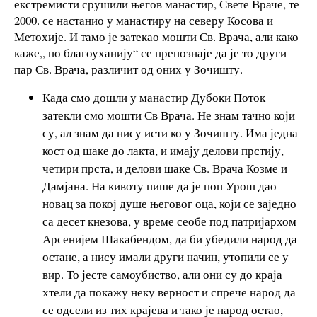
екстремисти срушили његов манастир, Свете Враче, те
2000. се настанио у манастиру на северу Косова и
Метохије. И тамо је затекао мошти Св. Врача, али како
каже,, по благоуханију“ се препознаје да је то други
пар Св. Врача, различит од оних у Зочишту.
Када смо дошли у манастир Дубоки Поток
затекли смо мошти Св Врача. Не знам тачно који
су, ал знам да нису исти ко у Зочишту. Има једна
кост од шаке до лакта, и имају делови прстију,
четири прста, и делови шаке Св. Врача Козме и
Дамјана. На кивоту пише да је поп Урош дао
новац за покој душе његовог оца, који се заједно
са десет кнезова, у време сеобе под патријархом
Арсенијем Шакабендом, да би убедили народ да
остане, а нису имали други начин, утопили се у
вир. То јесте самоубиство, али они су до краја
хтели да покажу неку верност и спрече народ да
се одсели из тих крајева и тако је народ остао,