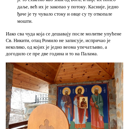
даље, већ их је закопао у потоку. Касније, једно
ђаче је ту чувало стоку и овце су ту откопале
мошти.
Иако сва чуда која се дешавају после молитве упућене
Св. Никити, отац Ромило не записује, испричао је
неколико, од којих је једно веома упечатљиво, а
догодило се пре две година и то на Палама.