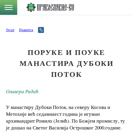
Tweet
Нравится
ПОРУКЕ И ПОУКЕ
МАНАСТИРА ДУБОКИ
ПОТОК
Оливера Радић
У манастиру Дубоки Поток, на северу Косова и
Метохије већ седамнаест година је игуман
архимандрит Ромило (Јелић). По Божјем промислу, ту
је дошао на Светог Василија Острошког 2000.године.