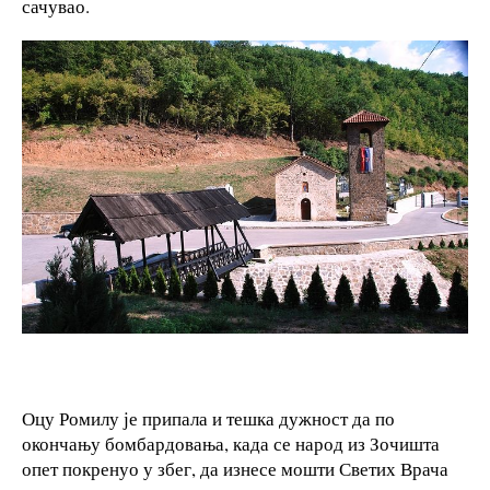
сачувао.
Оцу Ромилу је припала и тешка дужност да по
окончању бомбардовања, када се народ из Зочишта
опет покренуо у збег, да изнесе мошти Светих Врача