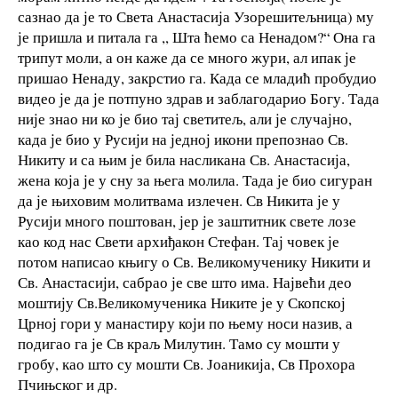
сазнао да је то Света Анастасија Узорешитељница) му
је пришла и питала га ,, Шта ћемо са Ненадом?“ Она га
трипут моли, а он каже да се много жури, ал ипак је
пришао Ненаду, закрстио га. Када се младић пробудио
видео је да је потпуно здрав и заблагодарио Богу. Тада
није знао ни ко је био тај светитељ, али је случајно,
када је био у Русији на једној икони препознао Св.
Никиту и са њим је била насликана Св. Анастасија,
жена која је у сну за њега молила. Тада је био сигуран
да је њиховим молитвама излечен. Св Никита је у
Русији много поштован, јер је заштитник свете лозе
као код нас Свети архиђакон Стефан. Тај човек је
потом написао књигу о Св. Великомученику Никити и
Св. Анастасији, сабрао је све што има. Највећи део
моштију Св.Великомученика Никите је у Скопској
Црној гори у манастиру који по њему носи назив, а
подигао га је Св краљ Милутин. Тамо су мошти у
гробу, као што су мошти Св. Јоаникија, Св Прохора
Пчињског и др.