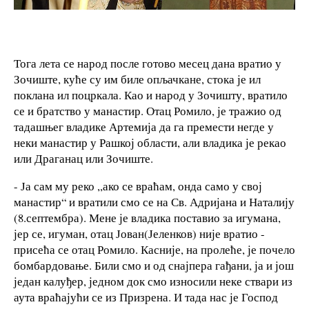
Тога лета се народ после готово месец дана вратио у
Зочиште, куће су им биле опљачкане, стока је ил
поклана ил поцркала. Као и народ у Зочишту, вратило
се и братство у манастир. Отац Ромило, је тражио од
тадашњег владике Артемија да га премести негде у
неки манастир у Рашкој области, али владика је рекао
или Драганац или Зочиште.
- Ја сам му реко ,,ако се враћам, онда само у свој
манастир“ и вратили смо се на Св. Адријана и Наталију
(8.септембра). Мене је владика поставио за игумана,
јер се, игуман, отац Јован(Јеленков) није вратио -
присећа се отац Ромило. Касније, на пролеће, је почело
бомбардовање. Били смо и од снајпера гађани, ја и још
један калуђер, једном док смо износили неке ствари из
аута враћајући се из Призрена. И тада нас је Господ