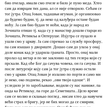
био пчелар, имали смо пчеле и било је пуно меда. Хтео
сам да изврцам тих дана, ал се није отворило. Сећам се
тог јутра. Отац Јован, тадашњи игуман, је организовао
да будемо будни, тј. да неко од калуђера остане будан
ноћу. Ја сам био будан те ноћи, када је народ из
Зочишта отишо тј. када су у манастир дошли старци из
Зочишта, Ретимља и Оптеруше. Изјутра се пуцало и
ушли смо у цркву. Ја сам спремао за службу просфору,
па сам изашао у двориште. Дошао сам до улаза у онај
доле конак кад је ударила граната. Просто, онај мали
пролаз од метар и по ме заклонио од тих гелера који су
прскали. Кад оће Бог да сачува човека, он га сачува. И
после литургије коју сам ја тог јутра служио остали
смо у цркви. Отац Јован је излазио по порти и само ми
је неко, око поднева, рекао ,,ови твоји одоше“. И
уследило је то заробљавање, водили су нас наниже, па
онда ка Ретимљу, па горе до Семетишта...Цело време
сам се молио и склањао поглед , нисам хтео да навучем
већи страх и бригу, јер не бих могао да се смирим.