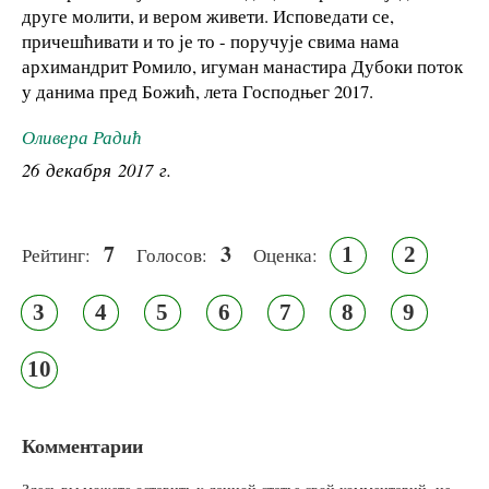
друге молити, и вером живети. Исповедати се,
причешћивати и то је то - поручује свима нама
архимандрит Ромило, игуман манастира Дубоки поток
у данима пред Божић, лета Господњег 2017.
Оливера Радић
26 декабря 2017 г.
7
3
1
2
Рейтинг:
Голосов:
Оценка:
3
4
5
6
7
8
9
10
Комментарии