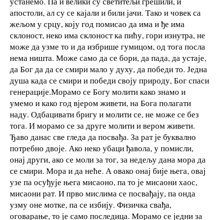
устанемо. Па и велики су светитељи грешили, и
апостоли, ал су се кајали и били јачи. Тако и човек са
жељом у срцу, коју год помисао да има и ђе има
склоност, неко има склоност ка пићу, гори изнутра, не
може да узме то и да избрише гумицом, од тога посла
нема ништа. Може само да се бори, да пада, да устаје,
да Бог да да се смири мало у духу, да победи то. Једна
душа када се смири и победи своју природу, Бог спаси
генерације.Морамо се Богу молити како знамо и
умемо и како год вјером живети, на Бога полагати
наду. Одбацивати бригу и молити се, не може се без
тога. И морамо се за друге молити и вером живети.
Ђаво данас све гледа да посвађа. За рат је буквално
потребно двоје. Ако неко убаци ђавола, у помисли,
онај други, ако се моли за тог, за недељу дана мора да
се смири. Мора и да неће. А овако онај бије њега, овај
узе па осуђује њега мисаоно, па то је мисаони хаос,
мисаони рат. И прво мислима се посвађају, па онда
узму оне мотке, па се избију. Физичка свађа,
оговарање, то је само последица. Морамо се једни за