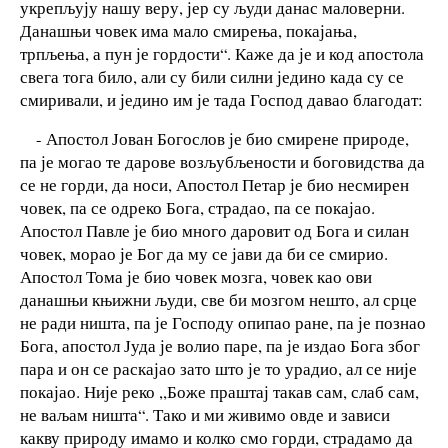
укрепљују нашу веру, јер су људи данас маловерни.
Данашњи човек има мало смирења, покајања,
трпљења, а пун је гордости“. Каже да је и код апостола
свега тога било, али су били силни једино када су се
смиривали, и једино им је тада Господ давао благодат:
- Апостол Јован Богослов је био смирене природе,
па је могао те дарове возљубљености и боговидства да
се не горди, да носи, Апостол Петар је био несмирен
човек, па се одреко Бога, страдао, па се покајао.
Апостол Павле је био много даровит од Бога и силан
човек, морао је Бог да му се јави да би се смирио.
Апостол Тома је био човек мозга, човек као ови
данашњи књижни људи, све би мозгом нешто, ал срце
не ради ништа, па је Господу опипао ране, па је познао
Бога, апостол Јуда је волио паре, па је издао Бога због
пара и он се раскајао зато што је то урадио, ал се није
покајао. Није реко ,,Боже праштај такав сам, слаб сам,
не ваљам ништа“. Тако и ми живимо овде и зависи
какву природу имамо и колко смо горди, страдамо да