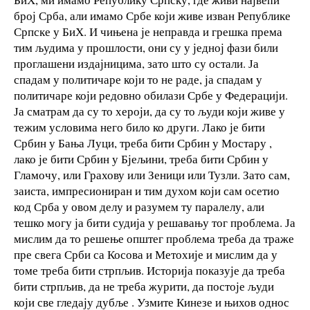
број Срба, али имамо Србе који живе изван Републике
Српске у БиХ. И чињена је неправда и грешка према
тим људима у прошлости, они су у једној фази били
проглашени издајницима, зато што су остали. Ја
спадам у политичаре који то не раде, ја спадам у
политичаре који редовно обилази Србе у Федерацији.
Ја сматрам да су то хероји, да су то људи који живе у
тежим условима него било ко други. Лако је бити
Србин у Бања Луци, треба бити Србин у Мостару ,
лако је бити Србин у Бјељини, треба бити Србин у
Гламочу, или Грахову или Зеници или Тузли. Зато сам,
заиста, импресиониран и тим духом који сам осетио
код Срба у овом делу и разумем ту паралелу, али
тешко могу ја бити судија у решавању тог проблема. Ја
мислим да то решење општег проблема треба да траже
пре свега Срби са Косова и Метохије и мислим да у
томе треба бити стрпљив. Историја показује да треба
бити стрпљив, да не треба журити, да постоје људи
који све гледају дубље . Узмите Кинезе и њихов однос