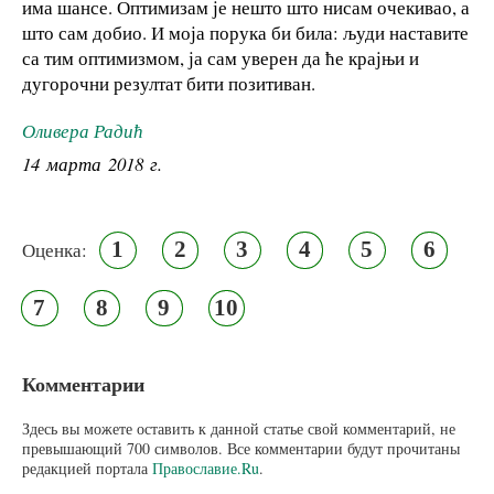
има шансе. Оптимизам је нешто што нисам очекивао, а
што сам добио. И моја порука би била: људи наставите
са тим оптимизмом, ја сам уверен да ће крајњи и
дугорочни резултат бити позитиван.
Оливера Радић
14 марта 2018 г.
1
2
3
4
5
6
Оценка:
7
8
9
10
Комментарии
Здесь вы можете оставить к данной статье свой комментарий, не
превышающий 700 символов. Все комментарии будут прочитаны
редакцией портала
Православие.Ru
.