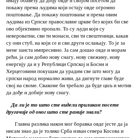
имају обавезу да дођу овде и својом посетом да
покажу према људима који остају овде огромно
поштовање. Да покажу поштовање и према овим
људима из Српске православне цркве без којих би све
ово објективно пропало. То су људи који су
невероватни, сви ти монаси, сви ти свештеници, какав
су они стуб, на који се и сви други ослањају. То је за
мене заиста импресивно. Ја сам дошао овде и морам
рећи, ја сам добио нову снагу, нову свежину, нову
енергију да и у Републици Српској и Босни и
Херцеговини покушам да урадим све што могу да
српски народ нормално живи, да дигнуте главе буде
свој на своме. Свакоме би требало да буде циљ и мотив
да дође и добије нову снагу.
Да ли је то што сте видели приликом посете
другачије од оног што сте раније знали?
Главна разлика након мог боравка овде јесте да ја
нисам знао да је толико Срба изван севера Косова и
Метохије и морам бити искрен да сам импресиониран