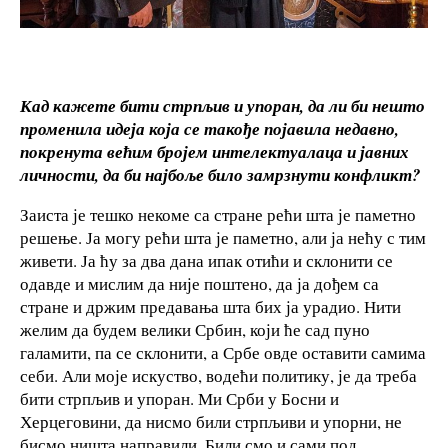
Кад кажете бити стрпљив и упоран, да ли би нешто
променила идеја која се такође појавила недавно,
покренута већим бројем интелектуалаца и јавних
личности, да би најбоље било замрзнути конфликт?
Заиста је тешко некоме са стране рећи шта је паметно
решење. Ја могу рећи шта је паметно, али ја нећу с тим
живети. Ја ћу за два дана ипак отићи и склонити се
одавде и мислим да није поштено, да ја дођем са
стране и држим предавања шта бих ја урадио. Нити
желим да будем велики Србин, који ће сад пуно
галамити, па се склонити, а Србе овде оставити самима
себи. Али моје искуство, водећи политику, је да треба
бити стрпљив и упоран. Ми Срби у Босни и
Херцеговини, да нисмо били стрпљиви и упорни, не
бисмо ништа направили. Били смо и сами под