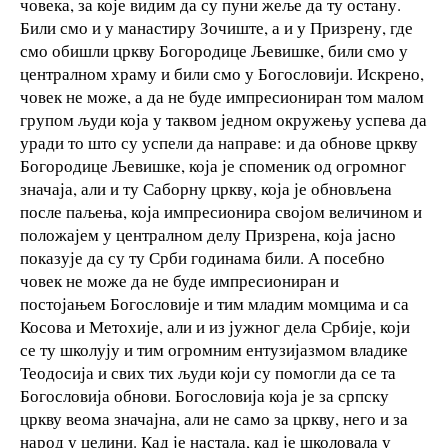
човека, за које видим да су пуни жеље да ту остану.
Били смо и у манастиру Зочиште, а и у Призрену, где
смо обишли цркву Богородице Љевишке, били смо у
централном храму и били смо у Богословији. Искрено,
човек не може, а да не буде импресиониран том малом
групом људи која у таквом једном окружењу успева да
уради то што су успели да направе: и да обнове цркву
Богородице Љевишке, која је споменик од огромног
значаја, али и ту Саборну цркву, која је обновљена
после паљења, која импресионира својом величином и
положајем у централном делу Призрена, која јасно
показује да су ту Срби годинама били. А посебно
човек не може да не буде импресиониран и
постојањем Богословије и тим младим момцима и са
Косова и Метохије, али и из јужног дела Србије, који
се ту школују и тим огромним ентузијазмом владике
Теодосија и свих тих људи који су помогли да се та
Богословија обнови. Богословија која је за српску
цркву веома значајна, али не само за цркву, него и за
народ у целини. Кад је настала, кад је школовала у