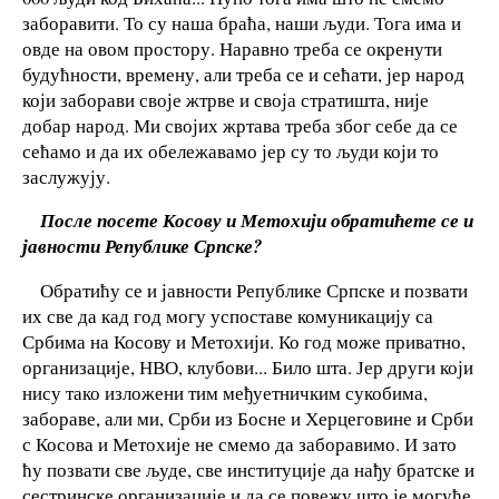
заборавити. То су наша браћа, наши људи. Тога има и
овде на овом простору. Наравно треба се окренути
будућности, времену, али треба се и сећати, јер народ
који заборави своје жтрве и своја стратишта, није
добар народ. Ми својих жртава треба због себе да се
сећамо и да их обележавамо јер су то људи који то
заслужују.
После посете Косову и Метохији обратићете се и
јавности Републике Српске?
Обратићу се и јавности Републике Српске и позвати
их све да кад год могу успоставе комуникацију са
Србима на Косову и Метохији. Ко год може приватно,
организације, НВО, клубови... Било шта. Јер други који
нису тако изложени тим међуетничким сукобима,
забораве, али ми, Срби из Босне и Херцеговине и Срби
с Косова и Метохије не смемо да заборавимо. И зато
ћу позвати све људе, све институције да нађу братске и
сестринске организације и да се повежу што је могуће