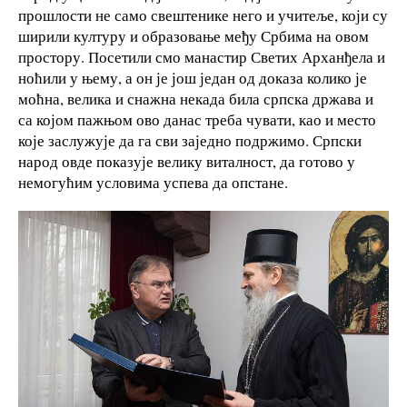
прошлости не само свештенике него и учитеље, који су
ширили културу и образовање међу Србима на овом
простору. Посетили смо манастир Светих Арханђела и
ноћили у њему, а он је још један од доказа колико је
моћна, велика и снажна некада била српска држава и
са којом пажњом ово данас треба чувати, као и место
које заслужује да га сви заједно подржимо. Српски
народ овде показује велику виталност, да готово у
немогућим условима успева да опстане.