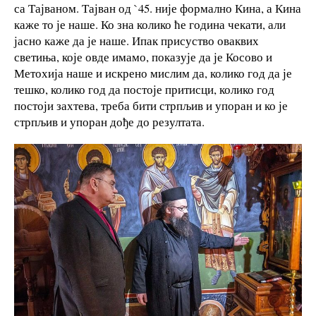
са Тајваном. Тајван од `45. није формално Кина, а Кина
каже то је наше. Ко зна колико ће година чекати, али
јасно каже да је наше. Ипак присуство оваквих
светиња, које овде имамо, показује да је Косово и
Метохија наше и искрено мислим да, колико год да је
тешко, колико год да постоје притисци, колико год
постоји захтева, треба бити стрпљив и упоран и ко је
стрпљив и упоран дође до резултата.