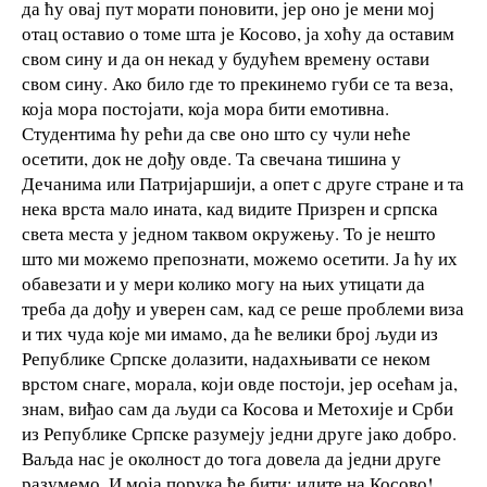
да ћу овај пут морати поновити, јер оно је мени мој
отац оставио о томе шта је Косово, ја хоћу да оставим
свом сину и да он некад у будућем времену остави
свом сину. Ако било где то прекинемо губи се та веза,
која мора постојати, која мора бити емотивна.
Студентима ћу рећи да све оно што су чули неће
осетити, док не дођу овде. Та свечана тишина у
Дечанима или Патријаршији, а опет с друге стране и та
нека врста мало ината, кад видите Призрен и српска
света места у једном таквом окружењу. То је нешто
што ми можемо препознати, можемо осетити. Ја ћу их
обавезати и у мери колико могу на њих утицати да
треба да дођу и уверен сам, кад се реше проблеми виза
и тих чуда које ми имамо, да ће велики број људи из
Републике Српске долазити, надахњивати се неком
врстом снаге, морала, који овде постоји, јер осећам ја,
знам, виђао сам да људи са Косова и Метохије и Срби
из Републике Српске разумеју једни друге јако добро.
Ваљда нас је околност до тога довела да једни друге
разумемо. И моја порука ће бити: идите на Косово!