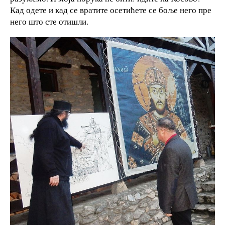
Кад одете и кад се вратите осетићете се боље него пре
него што сте отишли.