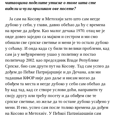
читаоцима поделите утиске о томе шта сте
видели и чули приликом ове посете?
Ја сам на Косову и Метохији зато што сам негде
дубоко у себи, у глави, давно обећао да ћу с времена
на време да дођем. Као малог дечака 1970. отац ме је
овде довео заједно са мајком и сестром и ми смо
обишли све српске светиње и мени је то остало дубоко
у сећању. И онда када су били ти велики проблеми, кад
сам ја у међувремену ушао у политику и постао
политичар 2002. као председник Владе Републике
Српске, био сам други пут на Косову. Тад сам успео да
дођем до Пећке Патријаршије и до Дечана, али ми
тадашњи КФОР није дао даље и нисам могао да
обиђем та места и негде дубоко у себи сам обећао да
ћу кад тад, кад се створе услови доћи, направити ту
своју другу или трећу посету и да обиђем све те
српске светиње, из жеље да то остане дубоко усађено у
мени. И ево, успео сам после толико времена да дођем
на Косово и Метохију. У Пећкој Патријаршији сам