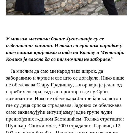
У многим местима бивше Југославије су се
издешавали злочини. И тамо са српским народом у
тим вашим крајевима и овде на Косову и Метохији.
Колико је важно да се ти злочини не забораве?
Ја мислим да смо ми народ тако широк, да
заборавимо и жртве и све што се догађало. Нико више
не обележава Стару Градишку, логор који је један од
највећих логора, сад ван простора где су Срби
доминантни. Нико не обележава Јастребарско, логор
где су деца српска страдавала, Јадовно се обележава
само захваљујући ентузијазму једне групе људи
предвођених г-дином Басташићем. Толика стратишта:
Шушњар, Сански мост, 5000 страдалих, Гаравица 12
000 људи код Бихаћа... Пуно тога има што не смемо