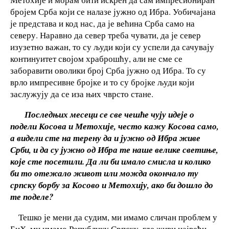
бројем Срба који се налазе јужно од Ибра. Уобичајана
је представа и код нас, да је већина Срба само на
северу. Наравно да север треба чувати, да је север
изузетно важан, то су људи који су успели да сачувају
континуитет својом храброшћу, али не сме се
заборавити оволики број Срба јужно од Ибра. То су
врло импресивне бројке и то су бројке људи који
заслужују да се иза њих чврсто стане.
Последњих месеци се све чешће чују идеје о
подели Косова и Метохије, често кажу Косова само,
а видели сте на терену да и јужно од Ибра живе
Срби, и да су јужно од Ибра те наше велике светиње,
које сте посетили. Да ли би имало смисла и колико
би то отежало живот или можда окончало ту
српску борбу за Косово и Метохију, ако би дошло до
те поделе?
Тешко је мени да судим, ми имамо сличан проблем у
БиХ, ми имамо Републику Српску, где живи највећи