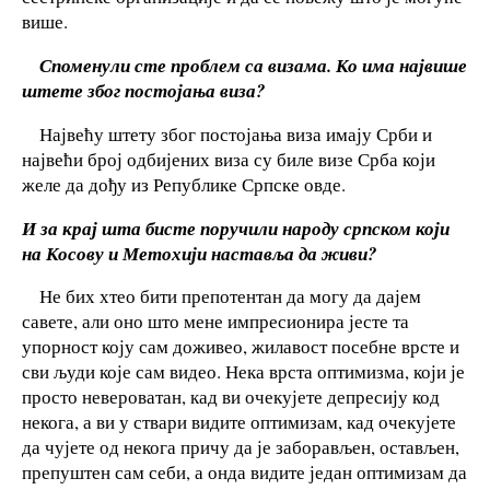
више.
Споменули сте проблем са визама. Ко има највише
штете због постојања виза?
Највећу штету због постојања виза имају Срби и
највећи број одбијених виза су биле визе Срба који
желе да дођу из Републике Српске овде.
И за крај шта бисте поручили народу српском који
на Косову и Метохији наставља да живи?
Не бих хтео бити препотентан да могу да дајем
савете, али оно што мене импресионира јесте та
упорност коју сам доживео, жилавост посебне врсте и
сви људи које сам видео. Нека врста оптимизма, који је
просто невероватан, кад ви очекујете депресију код
некога, а ви у ствари видите оптимизам, кад очекујете
да чујете од некога причу да је заборављен, остављен,
препуштен сам себи, а онда видите један оптимизам да