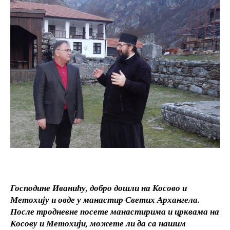
Господине Иванићу, добро дошли на Косово и
Метохију и овде у манастир Светих Архангела.
После тродневне посете манастирима и црквама на
Косову и Метохији, можете ли да са нашим