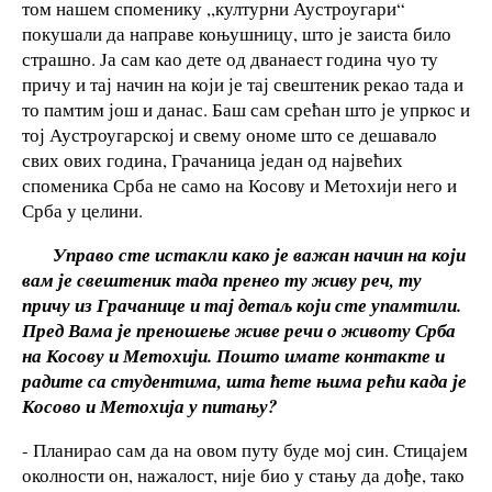
том нашем споменику ,,културни Аустроугари“
покушали да направе коњушницу, што је заиста било
страшно. Ја сам као дете од дванаест година чуо ту
причу и тај начин на који је тај свештеник рекао тада и
то памтим још и данас. Баш сам срећан што је упркос и
тој Аустроугарској и свему ономе што се дешавало
свих ових година, Грачаница један од највећих
споменика Срба не само на Косову и Метохији него и
Срба у целини.
Управо сте истакли како је важан начин на који
вам је свештеник тада пренео ту живу реч, ту
причу из Грачанице и тај детаљ који сте упамтили.
Пред Вама је преношење живе речи о животу Срба
на Косову и Метохији. Пошто имате контакте и
радите са студентима, шта ћете њима рећи када је
Косово и Метохија у питању?
- Планирао сам да на овом путу буде мој син. Стицајем
околности он, нажалост, није био у стању да дође, тако