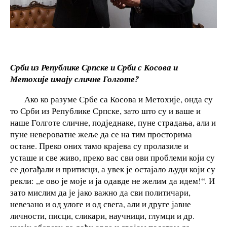
Срби из Републике Српске и Срби с Косова и
Метохије имају сличне Голготе?
Ако ко разуме Србе са Косова и Метохије, онда су
то Срби из Републике Српске, зато што су и ваше и
наше Голготе сличне, подједнаке, пуне страдања, али и
пуне невероватне жеље да се на тим просторима
остане. Преко оних тамо крајева су пролазиле и
усташе и све живо, преко вас сви ови проблеми који су
се догађали и притисци, а увек је остајало људи који су
рекли: ,,е ово је моје и ја одавде не желим да идем!“. И
зато мислим да је јако важно да сви политичари,
невезано и од улоге и од свега, али и друге јавне
личности, писци, сликари, научници, глумци и др.