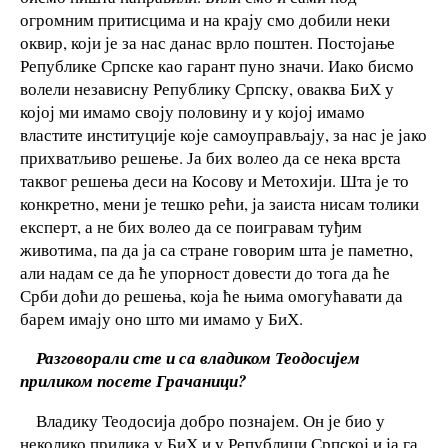
огромним притисцима и на крају смо добили неки
оквир, који је за нас данас врло поштен. Постојање
Републике Српске као гарант пуно значи. Иако бисмо
волели независну Републику Српску, оваква БиХ у
којој ми имамо своју половину и у којој имамо
властите институције које самоуправљају, за нас је јако
прихватљиво решење. Ја бих волео да се нека врста
таквог решења деси на Косову и Метохији. Шта је то
конкретно, мени је тешко рећи, ја заиста нисам толики
експерт, а не бих волео да се поигравам туђим
животима, па да ја са стране говорим шта је паметно,
али надам се да ће упорност довести до тога да ће
Срби доћи до решења, која ће њима омогућавати да
барем имају оно што ми имамо у БиХ.
Разговорали сте и са владиком Теодосијем
приликом посете Грачаници?
Владику Теодосија добро познајем. Он је био у
неколико прилика у БиХ и у Републици Српској и ја га