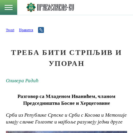
Tweet
Нравится
ТРЕБА БИТИ СТРПЉИВ И
УПОРАН
Оливера Радић
Разговор са Младеном Иванићем, чланом
Председништва Босне и Херцеговине
Срби из Републике Српске и Срби с Косова и Метохије
имају сличне Голготе и најбоље разумеју једни друге