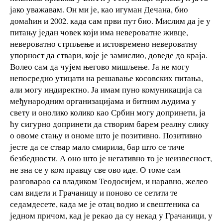
јако уважавам. Он ми је, као игуман Дечана, био
домаћин и 2002. када сам први пут био. Мислим да је у
питању један човек који има невероватне живце,
невероватно стрпљење и истовремено невероватну
упорност да ствари, које је замислио, доведе до краја.
Волео сам да чујем његово мишљење. Ја не могу
непосредно утицати на решавање косовских питања,
али могу индиректно. Ја имам пуно комуникација са
међународним организацијама и битним људима у
свету и онолико колико као Србин могу допринети, ја
ћу сигурно допринети да створим барем реалну слику
о овоме стању и ономе што је позитивно. Позитивно
јесте да се ствар мало смирила, бар што се тиче
безбедности. А оно што је негативно то је неизвесност,
не зна се у ком правцу све ово иде. О томе сам
разговарао са владиком Теодосијем, и наравно, желео
сам видети и Грачаницу и поново се сетити те
седамдесете, када ме је отац водио и свештеника са
једном причом, кад је рекао да су некад у Грачаници, у