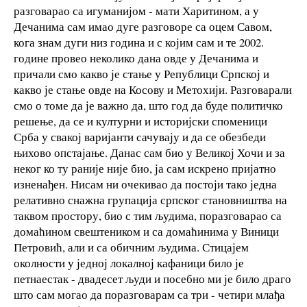
разговарао са игуманијом - мати Харитином, а у
Дечанима сам имао дуге разговоре са оцем Савом,
кога знам дуги низ година и с којим сам и те 2002.
године провео неколико дана овде у Дечанима и
причали смо какво је стање у Републици Српској и
какво је стање овде на Косову и Метохији. Разговарали
смо о томе да је важно да, што год да буде политичко
решење, да се и културни и историјски споменици
Срба у свакој варијанти сачувају и да се обезбеди
њихово опстајање. Данас сам био у Великој Хочи и за
неког ко ту раније није био, ја сам искрено пријатно
изненађен. Нисам ни очекивао да постоји тако једна
релативно снажна групација српског становништва на
таквом простору, био с тим људима, поразговарао са
домаћином свештеником и са домаћинима у Виници
Петровић, али и са обичним људима. Стицајем
околности у једној локалној кафаници било је
петнаестак - двадесет људи и посебно ми је било драго
што сам могао да поразговарам са три - четири млађа