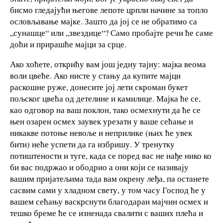
бисмо гледајући његове лепоте црпли начине за топло
ословљавање мајке. Зашто да јој се не обратимо са
„сунашце“ или „звездице“? Само пробајте речи ће саме
доћи и прирашће мајци за срце.
Ако хоћете, открићу вам још једну тајну: мајка веома
воли цвеће. Ако нисте у стању да купите мајци
раскошне руже, донесите јој лети скроман букет
пољског цвећа од детелине и камилице. Мајка ће се,
као одговор на ваш поклон, тако осмехнути да ће се
њен озарен осмех заувек урезати у ваше сећање и
никакве потоње невоље и неприлике (њих ће увек
бити) неће успети да га избришу. У тренутку
потиштености и туге, када се поред вас не нађе нико ко
би вас подржао и ободрио а они који се називају
вашим пријатељима тада вам окрену леђа, па останете
сасвим сами у хладном свету, у том часу Господ ће у
вашем сећању васкрснути благодаран мајчин осмех и
тешко бреме ће се изненада свалити с ваших плећа и