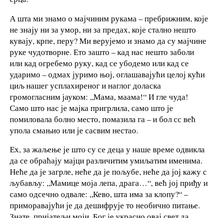
А шта ми знамо о мајчиним рукама – пребрижним, које
не знају ни за умор, ни за предах, које стално нешто
кувају, крпе, перу? Ми верујемо и знамо да су мајчине
руке чудотворне. Ето зашто – кад нас нешто заболи
или кад огребемо руку, кад се убодемо или кад се
ударимо – одмах јуримо њој, оглашавајући целој кући
циљ нашег усплахиреног и наглог доласка
громогласним јауком: „Мама, маама!“ И гле чуда!
Само што нас је мајка пригрлила, само што је
помиловала болно место, помазила га – и бол сс већ
упола смањио или је сасвим нестао.
Ех, за жаљење је што су се деца у наше време одвикла
да се обраћају мајци различитим умиљатим именима.
Неће да је загрле, неће да је пољубе, неће да јој кажу с
љубављу: „Мамице моја лепа, драга…“, већ јој приђу и
само одсечно одвале: „Кево, шта има за клопу?“ –
приморавајући је да дешифрује то необично питање.
Знате, пријатељи моји, Бог је украсио овај свет да