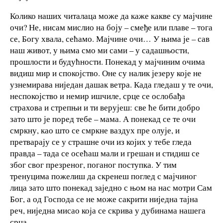
Колико наших читалаца може да каже какве су мајчине
очи? Не, нисам мислио на боју – смеђе или плаве – тога
се, Богу хвала, сећамо. Мајчине очи… У њима је – сав
наш живот, у њима смо ми сами – у садашњости,
прошлости и будућности. Понекад у мајчиним очима
видиш мир и спокојство. Оне су налик језеру које не
узнемирава ниједан дашак ветра. Када гледаш у те очи,
неспокојство и немир ишчиле, срце се ослобађа
страхова и стрепњи и ти верујеш: све ће бити добро
зато што је поред тебе – мама. А понекад се те очи
смркну, као што се смркне ваздух пре олује, и
претварају се у страшне очи из којих у тебе гледа
правда – тада се осећаш мали и грешан и стидиш се
због свог презреног, поганог поступка. У тим
тренуцима пожелиш да скренеш поглед с мајчиног
лица зато што понекад заједно с њом на нас мотри Сам
Бог, а од Господа се не може сакрити ниједна тајна
реч, ниједна мисао која се скрива у дубинама нашега
срца.