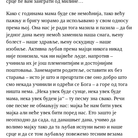
срце ће вам заиграти од милине…
Како с годинама мама буде све немоћнија, тако већу
пажњу и бригу морамо да испољавамо у свом односу
према њој. Она нас је ради тога мазила и пазила – да би
једног дана њену немоћ заменила наша снага, њену
болест – наше здравље, њену оскудицу – наше
изобиље. Активна љубав према мајци никога никад
није понизила, чак ни највеће људе, напротив –
учинила их је још племенитијим и достојнијим
поштовања. Занемарити родитеље, оставити их без
старања – исто је што и прецртати све оно добро што
смо некада учинили и одрећи се Бога – а горе од тога
ништа нема. „Нека увек буде сунце, нека увек буде
мама, нека увек будем ја“ – ту песму зна свако. Речи
ове песме не обмањују нас: мајка ће нам бити увек
мајка али неће увек бити поред нас. Ето зашто је
неопходно да сада, од данашњег дана, учимо да
волимо мајку тако да та љубав испуни њено и наше
срце и да се том љубављу повежемо тесним везама