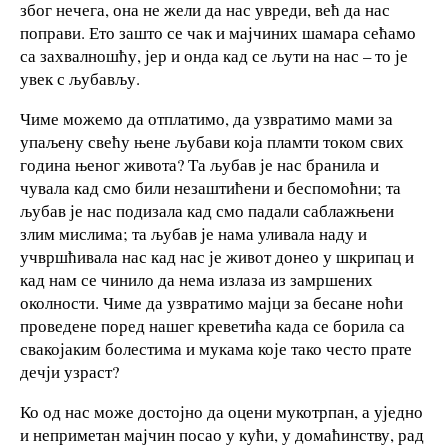
због нечега, она не жели да нас увреди, већ да нас
поправи. Ето зашто се чак и мајчиних шамара сећамо
са захвалношћу, јер и онда кад се љути на нас – то је
увек с љубављу.
Чиме можемо да отплатимо, да узвратимо мами за
упаљену свећу њене љубави која пламти током свих
година њеног живота? Та љубав је нас бранила и
чувала кад смо били незаштићени и беспомоћни; та
љубав је нас подизала кад смо падали саблажњени
злим мислима; та љубав је нама уливала наду и
учвршћивала нас кад нас је живот донео у шкрипац и
кад нам се чинило да нема излаза из замршених
околности. Чиме да узвратимо мајци за бесане ноћи
проведене поред нашег креветића када се борила са
свакојаким болестима и мукама које тако често прате
дечји узраст?
Ко од нас може достојно да оцени мукотрпан, а уједно
и неприметан мајчин посао у кући, у домаћинству, рад