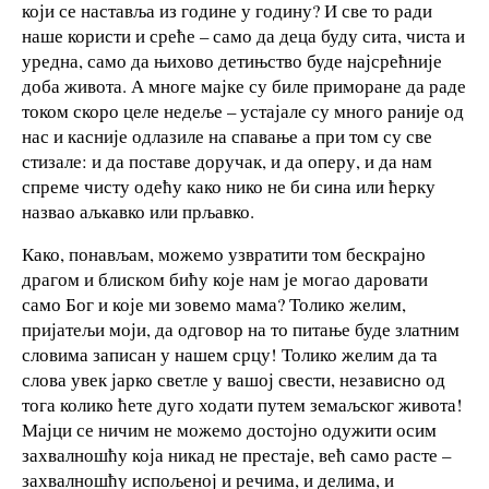
који се наставља из године у годину? И све то ради
наше користи и среће – само да деца буду сита, чиста и
уредна, само да њихово детињство буде најсрећније
доба живота. А многе мајке су биле приморане да раде
током скоро целе недеље – устајале су много раније од
нас и касније одлазиле на спавање а при том су све
стизале: и да поставе доручак, и да оперу, и да нам
спреме чисту одећу како нико не би сина или ћерку
назвао аљкавко или прљавко.
Како, понављам, можемо узвратити том бескрајно
драгом и блиском бићу које нам је могао даровати
само Бог и које ми зовемо мама? Толико желим,
пријатељи моји, да одговор на то питање буде златним
словима записан у нашем срцу! Толико желим да та
слова увек јарко светле у вашој свести, независно од
тога колико ћете дуго ходати путем земаљског живота!
Мајци се ничим не можемо достојно одужити осим
захвалношћу која никад не престаје, већ само расте –
захвалношћу испољеној и речима, и делима, и