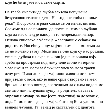
које ће бити јаче и од саме смрти.
Не треба мислити да љубав захтева испуњење
безусловно великих дела. Не, „од поточића почиње
река“. И огромна зграда слаже се од малих цигала.
Свакоме од нас приличи да постане неимар љубави
која од нас очекује напор, и то непрекидан напор.
Основа синовске љубави је – свагдашње сећање на
родитеље. Носећи у срцу мајчино име, не можемо да
се не молимо за њу. Молитва за оне који су нас родили,
стална, дубока и искрена – још једна је врлина коју
треба да простремо под намучене стопе материне.
Човек који се моли за ближњег увек за њега тражи
лепу реч. И ако до краја мајчиног живота останемо
пријатељи с њом, ако је наше срце отворено за њен
брижан и топао поглед, ако тежимо да с њом поделимо
све што нам испуњава душу, а родитељски савет,
опрезан и мудар, за нас јесте подстицај за деловање,
онда ћемо и ми – деца и мајка бити од Бога удостојени
венцем љубави. Тај венац је састављен од драгога