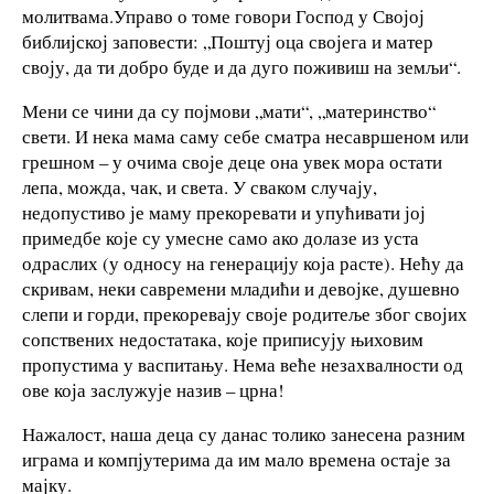
молитвама.Управо о томе говори Господ у Својој
библијској заповести: „Поштуј оца својега и матер
своју, да ти добро буде и да дуго поживиш на земљи“.
Мени се чини да су појмови „мати“, „материнство“
свети. И нека мама саму себе сматра несавршеном или
грешном – у очима своје деце она увек мора остати
лепа, можда, чак, и света. У сваком случају,
недопустиво је маму прекоревати и упућивати јој
примедбе које су умесне само ако долазе из уста
одраслих (у односу на генерацију која расте). Нећу да
скривам, неки савремени младићи и девојке, душевно
слепи и горди, прекоревају своје родитеље због својих
сопствених недостатака, које приписују њиховим
пропустима у васпитању. Нема веће незахвалности од
ове која заслужује назив – црна!
Нажалост, наша деца су данас толико занесена разним
играма и компјутерима да им мало времена остаје за
мајку.