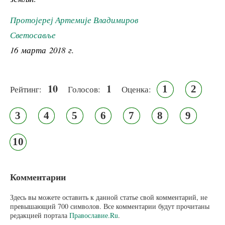
Протојереј Артемије Владимиров
Светосавље
16 марта 2018 г.
10
1
1
2
Рейтинг:
Голосов:
Оценка:
3
4
5
6
7
8
9
10
Комментарии
Здесь вы можете оставить к данной статье свой комментарий, не
превышающий 700 символов. Все комментарии будут прочитаны
редакцией портала
Православие.Ru
.