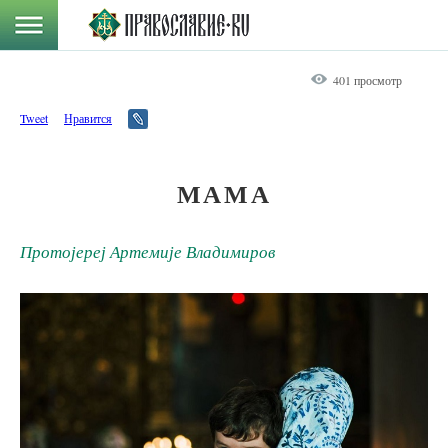
401 просмотр
Tweet
Нравится
МАМА
Протојереј Артемије Владимиров