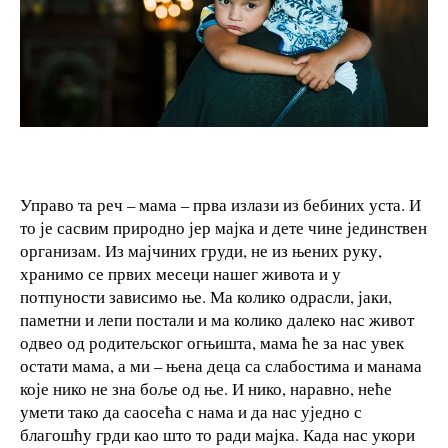
Управо та реч – мама – прва излази из бебиних уста. И
то је сасвим природно јер мајка и дете чине јединствен
организам. Из мајчиних груди, не из њених руку,
хранимо се првих месеци нашег живота и у
потпуности зависимо ње. Ма колико одрасли, јаки,
паметни и лепи постали и ма колико далеко нас живот
одвео од родитељског огњишта, мама ће за нас увек
остати мама, а ми – њена деца са слабостима и манама
које нико не зна боље од ње. И нико, наравно, неће
умети тако да саосећа с нама и да нас уједно с
благошћу грди као што то ради мајка. Када нас укори