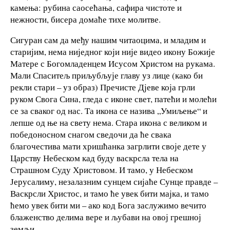
камења: рубина саосећања, сафира чистоте и
нежности, бисера домаће тихе молитве.
Сигуран сам да међу нашим читаоцима, и младим и
старијим, нема ниједног који није видео икону Божије
Матере с Богомладенцем Исусом Христом на рукама.
Мали Спаситељ приљубљује главу уз лице (како би
рекли стари – уз образ) Пречисте Дјеве која грли
руком Свога Сина, гледа с иконе свет, патећи и молећи
се за сваког од нас. Та икона се назива „Умиљење“ и
лепше од ње на свету нема. Стара икона с великом и
победоносном снагом сведочи да ће свака
благочестива мати хришћанка загрлити своје дете у
Царству Небеском кад буду васкрсла тела на
Страшном Суду Христовом. И тамо, у Небеском
Јерусалиму, незалазним сунцем сијаће Сунце правде –
Васкрсли Христос, и тамо ће увек бити мајка, и тамо
ћемо увек бити ми – ако код Бога заслужимо вечито
блаженство делима вере и љубави на овој грешној
земљи.