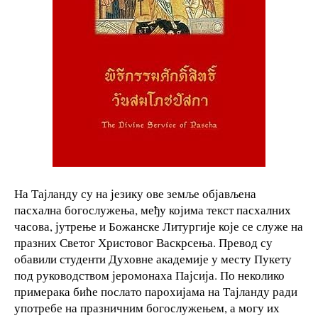
На Тајланду су на језику ове земље објављена
пасхална богослужења, међу којима текст пасхалних
часова, јутрење и Божанске Литургије које се служе на
празних Светог Христовог Васкрсења. Превод су
обавили студенти Духовне академије у месту Пукету
под руководством јеромонаха Пајсија. По неколико
примерака биће послато парохијама на Тајланду ради
употребе на празничним богослужењем, а могу их