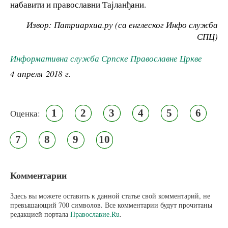
набавити и православни Тајланђани.
Извор: Патриархиа.ру (са енглеског Инфо служба
СПЦ)
Информативна служба Српске Православне Цркве
4 апреля 2018 г.
1
2
3
4
5
6
Оценка:
7
8
9
10
Комментарии
Здесь вы можете оставить к данной статье свой комментарий, не
превышающий 700 символов. Все комментарии будут прочитаны
редакцией портала
Православие.Ru
.