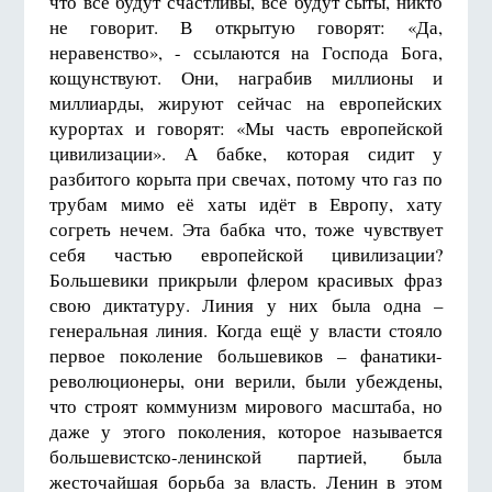
что все будут счастливы, все будут сыты, никто
не говорит. В открытую говорят: «Да,
неравенство», - ссылаются на Господа Бога,
кощунствуют. Они, награбив миллионы и
миллиарды, жируют сейчас на европейских
курортах и говорят: «Мы часть европейской
цивилизации». А бабке, которая сидит у
разбитого корыта при свечах, потому что газ по
трубам мимо её хаты идёт в Европу, хату
согреть нечем. Эта бабка что, тоже чувствует
себя частью европейской цивилизации?
Большевики прикрыли флером красивых фраз
свою диктатуру. Линия у них была одна –
генеральная линия. Когда ещё у власти стояло
первое поколение большевиков – фанатики-
революционеры, они верили, были убеждены,
что строят коммунизм мирового масштаба, но
даже у этого поколения, которое называется
большевистско-ленинской партией, была
жесточайшая борьба за власть. Ленин в этом