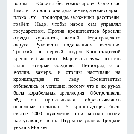
войны – «Советы без комиссаров». Советская
Власть – хорошо, она дала землю, а комиссары –
плохо. Это – продотряды, заложники, расстрелы,
грабёж. Надо, чтобы народ сам управлял
государством. Против кронштадтцев бросили
отряды курсантов, частей Петроградского
округа. Руководил подавлением восстания
Троцкий, но первый штурм Кронштадтской
крепости был отбит. Маркизова лужа, то есть
залив, который соединяет Петроград с о.
Котлин, замерз, и отряды наступали на
кронштадтцев по льду. Кронштадтцы
отбивались, и успешно, потому что в их руках
была корабельная артиллерия. Обстреливали
лёд, он проваливался, образовывались
огромные полыньи. У кронштадтцев было
свыше 2000 пулемётов, они косили огнём
наступающие цепи. Штурм не удался. Троцкий
уехал в Москву.