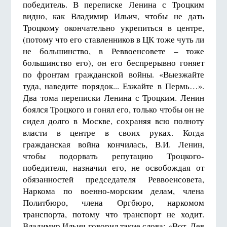
победитель. В переписке Ленина с Троцким
видно, как Владимир Ильич, чтобы не дать
Троцкому окончательно укрепиться в центре,
(потому что его ставленников в ЦК тоже чуть ли
не большинство, в Реввоенсовете – тоже
большинство его), он его беспрерывно гоняет
по фронтам гражданской войны. «Выезжайте
туда, наведите порядок... Езжайте в Пермь…».
Два тома переписки Ленина с Троцким. Ленин
боялся Троцкого и гонял его, только чтобы он не
сидел долго в Москве, сохраняя всю полноту
власти в центре в своих руках. Когда
гражданская война кончилась, В.И. Ленин,
чтобы подорвать репутацию Троцкого-
победителя, назначил его, не освобождая от
обязанностей председателя Реввоенсовета,
Наркома по военно-морским делам, члена
Политбюро, члена Оргбюро, наркомом
транспорта, потому что транспорт не ходит.
Владимир Ильич говорил такие слова: «Вот, Лев