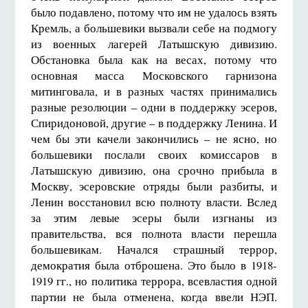
было подавлено, потому что им не удалось взять
Кремль, а большевики вызвали себе на подмогу
из военных лагерей Латышскую дивизию.
Обстановка была как на весах, потому что
основная масса Московского гарнизона
митинговала, и в разных частях принимались
разные резолюции – одни в поддержку эсеров,
Спиридоновой, другие – в поддержку Ленина. И
чем бы эти качели закончились – не ясно, но
большевики послали своих комиссаров в
Латышскую дивизию, она срочно прибыла в
Москву, эсеровские отряды были разбиты, и
Ленин восстановил всю полноту власти. Вслед
за этим левые эсеры были изгнаны из
правительства, вся полнота власти перешла
большевикам. Начался страшный террор,
демократия была отброшена. Это было в 1918-
1919 гг., но политика террора, всевластия одной
партии не была отменена, когда ввели НЭП.