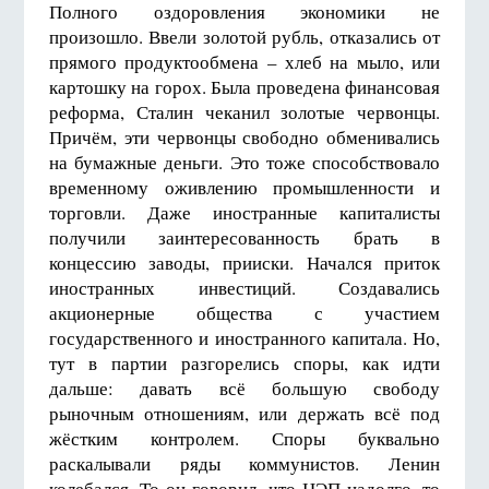
Полного оздоровления экономики не
произошло. Ввели золотой рубль, отказались от
прямого продуктообмена – хлеб на мыло, или
картошку на горох. Была проведена финансовая
реформа, Сталин чеканил золотые червонцы.
Причём, эти червонцы свободно обменивались
на бумажные деньги. Это тоже способствовало
временному оживлению промышленности и
торговли. Даже иностранные капиталисты
получили заинтересованность брать в
концессию заводы, прииски. Начался приток
иностранных инвестиций. Создавались
акционерные общества с участием
государственного и иностранного капитала. Но,
тут в партии разгорелись споры, как идти
дальше: давать всё большую свободу
рыночным отношениям, или держать всё под
жёстким контролем. Споры буквально
раскалывали ряды коммунистов. Ленин
колебался. То он говорил, что НЭП надолго, то