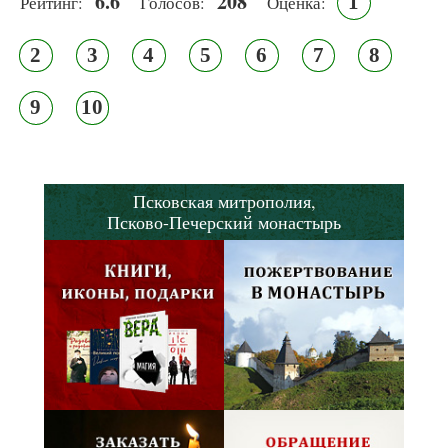
6.6
208
1
Рейтинг:
Голосов:
Оценка:
2
3
4
5
6
7
8
9
10
Псковская митрополия,
Псково-Печерский монастырь