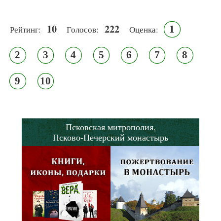
10
222
1
Рейтинг:
Голосов:
Оценка:
2
3
4
5
6
7
8
9
10
Псковская митрополия,
Псково-Печерский монастырь