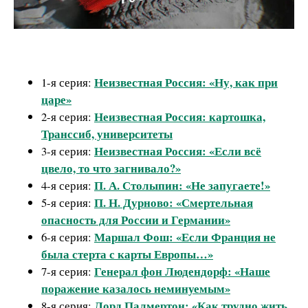
Неизвестная Россия: «Ну, как при
1-я серия:
царе»
Неизвестная Россия: картошка,
2-я серия:
Транссиб, университеты
Неизвестная Россия: «Если всё
3-я серия:
цвело, то что загнивало?»
П. А. Столыпин: «Не запугаете!»
4-я серия:
П. Н. Дурново: «Смертельная
5-я серия:
опасность для России и Германии»
Маршал Фош: «Если Франция не
6-я серия:
была стерта с карты Европы…»
Генерал фон Людендорф: «Наше
7-я серия:
поражение казалось неминуемым»
Лорд Палмертон: «Как трудно жить
8-я серия: