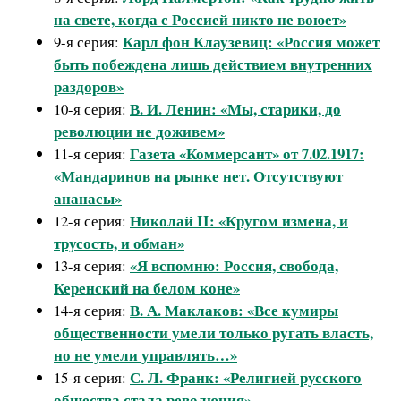
на свете, когда с Россией никто не воюет»
Карл фон Клаузевиц: «Россия может
9-я серия:
быть побеждена лишь действием внутренних
раздоров»
В. И. Ленин: «Мы, старики, до
10-я серия:
революции не доживем»
Газета «Коммерсант» от 7.02.1917:
11-я серия:
«Мандаринов на рынке нет. Отсутствуют
ананасы»
Николай II: «Кругом измена, и
12-я серия:
трусость, и обман»
«Я вспомню: Россия, свобода,
13-я серия:
Керенский на белом коне»
В. А. Маклаков: «Все кумиры
14-я серия:
общественности умели только ругать власть,
но не умели управлять…»
С. Л. Франк: «Религией русского
15-я серия:
общества стала революция»