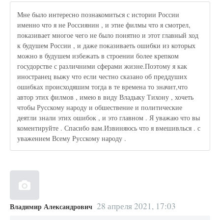
Мне было интересно познакомиться с истории России
именно что я не Россиянин , и этие филмы что я смотрел,
показивает многое чего не было понятно и этот главный ход
к будушем России , и даже показиваеть ошибки из которых
можно в будушем избежать в строении более крепком
госудорстве с различними сферами жизне.Поэтому я как
иностранец выжу что если честно сказано об преддуших
ошибках происходяшим тогда в те времена то значит,что
автор этих филмов , имею в виду Владыку Тихону , хочеть
чтобы Русскому народу и обшествение и политические
деятли знали этих ошибок , и это главном . Я уважаю что вы
коментируйте . Спасибо вам.Извиняюсь что я вмешивлься . с
уважением Всему Русскому народу .
28 апреля 2021, 17:03
Владимир Александрович