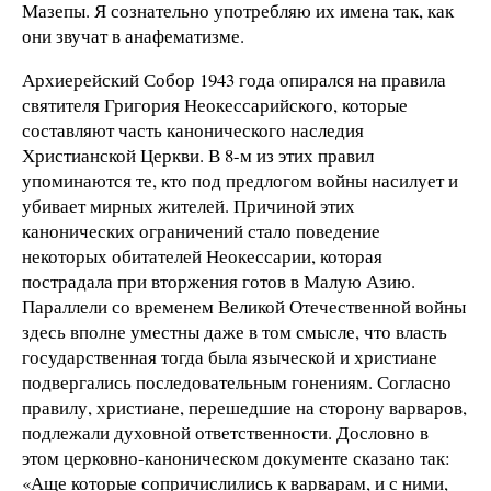
Мазепы. Я сознательно употребляю их имена так, как
они звучат в анафематизме.
Архиерейский Собор 1943 года опирался на правила
святителя Григория Неокессарийского, которые
составляют часть канонического наследия
Христианской Церкви. В 8-м из этих правил
упоминаются те, кто под предлогом войны насилует и
убивает мирных жителей. Причиной этих
канонических ограничений стало поведение
некоторых обитателей Неокессарии, которая
пострадала при вторжения готов в Малую Азию.
Параллели со временем Великой Отечественной войны
здесь вполне уместны даже в том смысле, что власть
государственная тогда была языческой и христиане
подвергались последовательным гонениям. Согласно
правилу, христиане, перешедшие на сторону варваров,
подлежали духовной ответственности. Дословно в
этом церковно-каноническом документе сказано так:
«Аще которые сопричислились к варварам, и с ними,