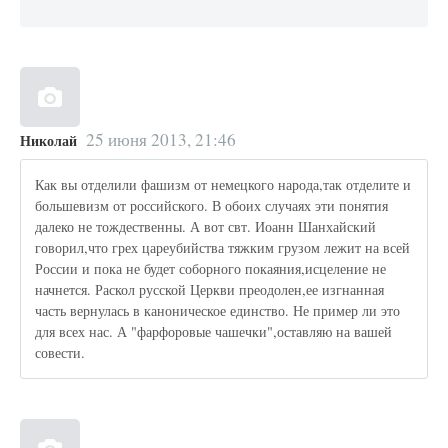
25 июня 2013, 21:46
Николай
Как вы отделили фашизм от немецкого народа,так отделите и
большевизм от российского. В обоих случаях эти понятия
далеко не тождественны. А вот свт. Иоанн Шанхайский
говорил,что грех цареубийства тяжким грузом лежит на всей
России и пока не будет соборного покаяния,исцеление не
начнется. Раскол русской Церкви преодолен,ее изгнанная
часть вернулась в каноническое единство. Не пример ли это
для всех нас. А "фарфоровые чашечки",оставляю на вашей
совести.