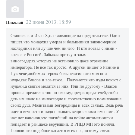
22 июня 2013, 18:59
Николай
Станислав и Иван Х,настаивающие на предательстве. Один
пишет,что монархия умерла и большевики закономерные
наследники или лучше чем ничего. И кто воевал с ними -
воевал с Россией. Забывая притчу о злых
виноградарях,которых не остановило даже отречение
императора. Не все так просто. А другой пишет о Разине и
Пугачеве,любимых героях большевизма,что мол они
иуды,как Власов и все-такое... Получается,что иуды воюют с
иудами,а святые молятся за них. Или по другому - Власов
прошел предательство по-своему,предав предателей,чтобы
дать им шанс на милосердие и соответственно помилование
своих душ. Молитвами Богородицы и всех святых. Ведь речь
идет о вечности и надо называть вещи своими именами. У
нас нет канонов,что погибший на войне автоматически
попадает в рай,даже верующий. В РПЦЗ МП это поняли.
Поняли,что подобное касается всех нас,поэтому смело