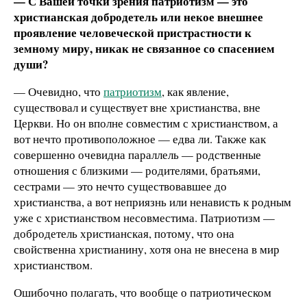
— С Вашей точки зрения патриотизм — это
христианская добродетель или некое внешнее
проявление человеческой пристрастности к
земному миру, никак не связанное со спасением
души?
— Очевидно, что
патриотизм
, как явление,
существовал и существует вне христианства, вне
Церкви. Но он вполне совместим с христианством, а
вот нечто противоположное — едва ли. Также как
совершенно очевидна параллель — родственные
отношения с близкими — родителями, братьями,
сестрами — это нечто существовавшее до
христианства, а вот неприязнь или ненависть к родным
уже с христианством несовместима. Патриотизм —
добродетель христианская, потому, что она
свойственна христианину, хотя она не внесена в мир
христианством.
Ошибочно полагать, что вообще о патриотическом