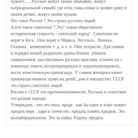
чужого......Русские живут своми обычаями, живут
патриархальной семьёй( где отец глава семьи и хозяин дому и
своим детям), живут своим трудом.
Что такое Россия ? Это страна русских людей.
А кто такие советские ? Это" новая общественно
историческая сущность - советский народ". Советские не
верят в Бога . Они верят в Маркса, Энгельса , Ленина ,
Сталина , коммунизм т. д. и т. п. Они нехристи. Для совков
в порядке вещей разрушать храмы Божии, убивать
священников, расстреливать русских крестьян, сгонять их с
исконных земель,экспроприировать и национализировать,
вести атеистическую пропаганду. У совков женщина имеет
преимущественное право на детей, дом и имущество. СССР
это страна советских людей.
Россия и СССР это противоположности. Русские и советские
это разные народы.
Утверждать , что это типа, вроде , как бы одно и тоже значит
предать веру , царя и отечество, предать память предков. Это
коллаборационизм. Это за пайку Родину предать.