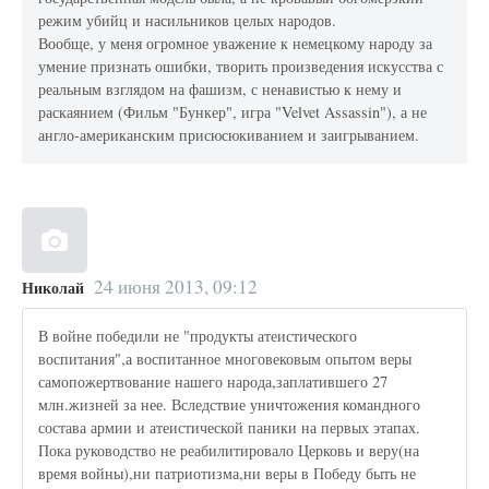
режим убийц и насильников целых народов.
Вообще, у меня огромное уважение к немецкому народу за
умение признать ошибки, творить произведения искусства с
реальным взглядом на фашизм, с ненавистью к нему и
раскаянием (Фильм "Бункер", игра "Velvet Assassin"), а не
англо-американским присюсюкиванием и заигрыванием.
24 июня 2013, 09:12
Николай
В войне победили не "продукты атеистического
воспитания",а воспитанное многовековым опытом веры
самопожертвование нашего народа,заплатившего 27
млн.жизней за нее. Вследствие уничтожения командного
состава армии и атеистической паники на первых этапах.
Пока руководство не реабилитировало Церковь и веру(на
время войны),ни патриотизма,ни веры в Победу быть не