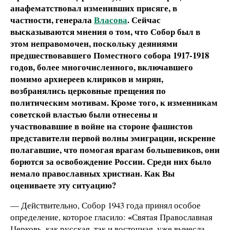
анафематствовал изменивших присяге, в
частности, генерала
Власова
. Сейчас
высказываются мнения о том, что Собор был в
этом неправомочен, поскольку деяниями
предшествовавшего Поместного собора 1917-1918
годов, более многочисленного, включавшего
помимо архиереев клириков и мирян,
возбранялись церковные прещения по
политическим мотивам. Кроме того, к изменникам
советской властью были отнесены и
участвовавшие в войне на стороне фашистов
представители первой волны эмиграции, искренне
полагавшие, что помогая врагам большевиков, они
борются за освобождение России. Среди них было
немало православных христиан. Как Вы
оцениваете эту ситуацию?
— Действительно, Собор 1943 года принял особое
«
определение, которое гласило:
Святая Православная
Церковь, как русская, так и восточная, уже вынесла