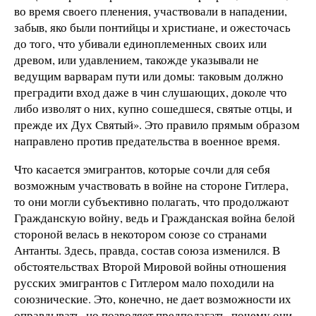
во время своего пленения, участвовали в нападении,
забыв, яко были понтийцы и христиане, и ожесточась
до того, что убивали единоплеменных своих или
древом, или удавлением, такожде указывали не
ведущим варварам пути или домы: таковым должно
преградити вход даже в чин слушающих, доколе что
либо изволят о них, купно сошедшеся, святые отцы, и
прежде их Дух Святый». Это правило прямым образом
направлено против предательства в военное время.
Что касается эмигрантов, которые сочли для себя
возможным участвовать в войне на стороне Гитлера,
то они могли субъективно полагать, что продолжают
Гражданскую войну, ведь и Гражданская война белой
стороной велась в некотором союзе со странами
Антанты. Здесь, правда, состав союза изменился. В
обстоятельствах Второй Мировой войны отношения
русских эмигрантов с Гитлером мало походили на
союзнические. Это, конечно, не дает возможности их
оправдывать, но позволяет предполагать, почему они