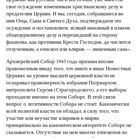
свое осуждение изменникам христианскому делу и
предателям Церкви. И мы, сегодня, собравшиеся во
имя Отца, Сына и Святаго Духа, подтверждаем это
осуждение и постановляем: всякий виновный в измене
общецерковному делу и перешедший на сторону
фашизма, как противник Креста Господня, да числится
отлученным, а епископ или клирик — лишенным сана».
Архиерейский Собор 1943 года признан вполне
правомочным ввиду того, что никто в иных Поместных
Церквях на уровне высшей церковной власти не
оспаривал правомерность избрания Патриархом
митрополита Сергия (Страгородского), а его выборы
проходили именно на этом Соборе. В этой связи
вопрос о легитимности Собора не стоит. Канонически
всей полнотой власти он обладал, в силу того, что
участие или неучастие клириков и мирян
принципиально на каноническом авторитете Соборе не
сказывается. Отсутствие на нем многих епископов по