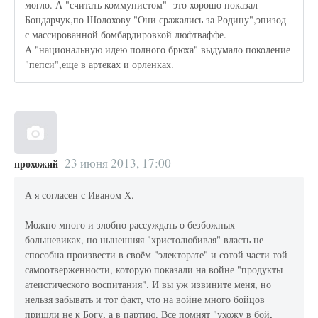
могло. А "считать коммунистом"- это хорошо показал
Бондарчук,по Шолохову "Они сражались за Родину",эпизод
с массированной бомбардировкой люфтваффе.
А "национальную идею полного брюха" выдумало поколение
"пепси",еще в артеках и орленках.
23 июня 2013, 17:00
прохожий
А я согласен с Иваном Х.
Можно много и злобно рассуждать о безбожных
большевиках, но нынешняя "христолюбивая" власть не
способна произвести в своём "электорате" и сотой части той
самоотверженности, которую показали на войне "продукты
атеистического воспитания". И вы уж извините меня, но
нельзя забывать и тот факт, что на войне много бойцов
пришли не к Богу, а в партию. Все помнят "ухожу в бой,