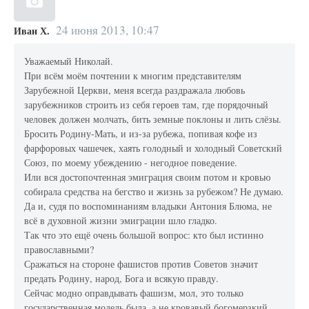
24 июня 2013, 10:47
Иван Х.
Уважаемый Николай.
При всём моём почтении к многим представителям
Зарубежной Церкви, меня всегда раздражала любовь
зарубежников строить из себя героев там, где порядочный
человек должен молчать, бить земные поклоны и лить слёзы.
Бросить Родину-Мать, и из-за рубежа, попивая кофе из
фарфоровых чашечек, хаять голодный и холодный Советский
Союз, по моему убеждению - негодное поведение.
Или вся достопочтенная эмиграция своим потом и кровью
собирала средства на бегство и жизнь за рубежом? Не думаю.
Да и, судя по воспоминаниям владыки Антония Блюма, не
всё в духовной жизни эмиграции шло гладко.
Так что это ещё очень большой вопрос: кто был истинно
православными?
Сражаться на стороне фашистов против Советов значит
предать Родину, народ, Бога и всякую правду.
Сейчас модно оправдывать фашизм, мол, это только
государственная модель была, а не кровавый богомерзкий