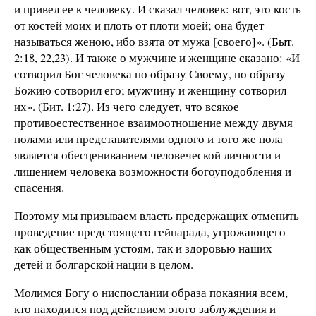
и привел ее к человеку. И сказал человек: вот, это кость
от костей моих и плоть от плоти моей; она будет
называться женою, ибо взята от мужа [своего]
». (Быт.
2:18, 22,23). И также о мужчине и женщине сказано: «И
сотворил Бог человека по образу Своему, по образу
Божию сотворил его; мужчину и женщину сотворил
их». (Бит. 1:27). Из чего следует, что всякое
противоестественное взаимоотношение между двумя
полами или представителями одного и того же пола
является обесцениванием человеческой личности и
лишением человека возможности богоуподобления и
спасения.
Поэтому мы призываем власть предержащих отменить
проведение предстоящего гейпарада, угрожающего
как общественным устоям, так и здоровью наших
детей и болгарской нации в целом.
Молимся Богу о ниспослании образа покаяния всем,
кто находится под действием этого заблуждения и