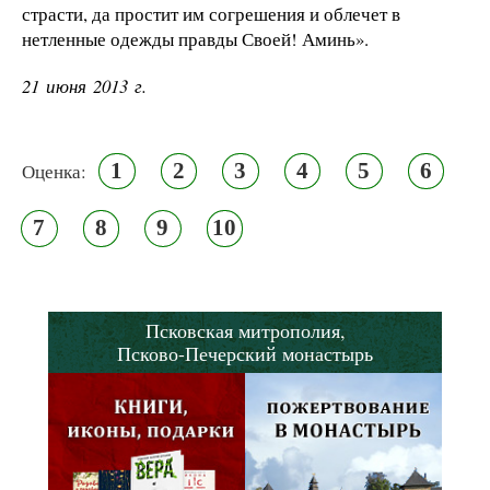
страсти, да простит им согрешения и облечет в
нетленные одежды правды Своей! Аминь».
21 июня 2013 г.
1
2
3
4
5
6
Оценка:
7
8
9
10
Псковская митрополия,
Псково-Печерский монастырь