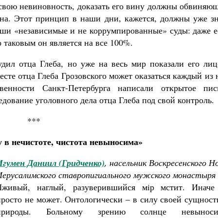
 свою невиновность, доказать его вину должны обвиняю
ана. Этот принцип в наши дни, кажется, должны уже зн
наши «независимые и не коррумпированные» суды: даже 
 таковым он является на все 100%.
дил отца Глеба, но уже на весь мир показали его лиц
есте отца Глеба Грозовского может оказаться каждый из 
енности Санкт-Петербурга написали открытое пис
едование уголовного дела отца Глеба под свой контроль.
***
у в нечистоте, чистота невыносима»
Игумен Даниил (Гридченко)
, насельник Воскресенского Н
Иерусалимского ставропигиального мужского монастыря
Лживый, наглый, разуверившийся мiр мстит. Иначе
просто не может. Онтологически – в силу своей сущнос
природы. Больному зрению солнце невыноси