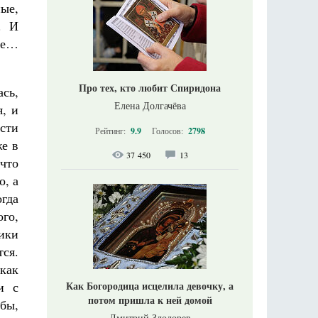
ые,
. И
ебе…
Про тех, кто любит Спиридона
сь,
Елена Долгачёва
, и
ости
Рейтинг:
9.9
Голосов:
2798
е в
37 450
13
что
о, а
огда
ого,
ники
ся.
 как
Как Богородица исцелила девочку, а
и с
потом пришла к ней домой
бы,
Дмитрий Злодорев