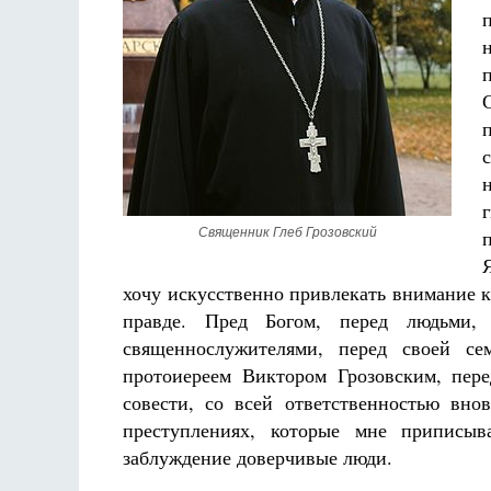
Разлуки не будет
Фредерика де Грааф
Священник Глеб Грозовский
хочу искусственно привлекать внимание к
правде. Пред Богом, перед людьми, 
священнослужителями, перед своей с
протоиереем Виктором Грозовским, пер
совести, со всей ответственностью вно
преступлениях, которые мне приписы
заблуждение доверчивые люди.