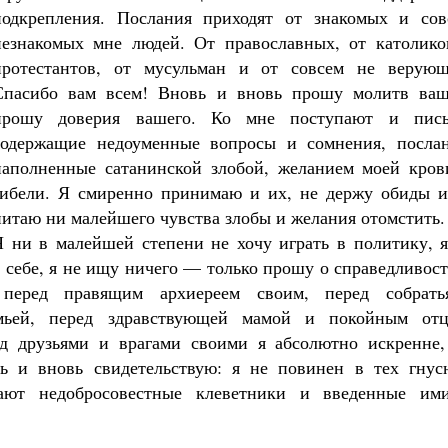
подкрепления. Послания приходят от знакомых и сов
незнакомых мне людей. От православных, от католико
протестантов, от мусульман и от совсем не верующ
Спасибо вам всем! Вновь и вновь прошу молитв ваш
прошу доверия вашего. Ко мне поступают и пись
Великомученик Георгий Победоносец. Н
содержащие недоуменные вопросы и сомнения, послан
святого
наполненные сатанинской злобой, желанием моей кров
Роман Котов
Как найти своё место в жизни
гибели. Я смиренно принимаю и их, не держу обиды и
Кирилл Мурышев
питаю ни малейшего чувства злобы и желания отомстить.
Я ни в малейшей степени не хочу играть в политику, я
 себе, я не ищу ничего — только прошу о справедливос
перед правящим архиереем своим, перед собрать
емьей, перед здравствующей мамой и покойным отц
ед друзьями и врагами своими я абсолютно искренне,
вь и вновь свидетельствую: я не повинен в тех гнус
вают недобросовестные клеветники и введенные им