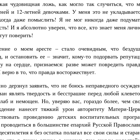
кая чудовищная ложь, как могло так случиться, что м
ней и 12-летней девочками. У меня это не укладываетс
когда даже помыслить! Я не мог никогда даже подумат
ь! И я абсолютно уверен, что все, кто знает меня личн
гут поверить!
ение о моем аресте – стало очевидным, что бездуш
, и остановить ее – значит, кому-то подорвать репута
ку на сердце, признаемся: разве может повредить прав
 верю в то, что правда восторжествует.
нно дерзнул заявить, что не боюсь неправедного осужде
иан являть твердость и бесстрашие перед любой клевет
лаб и немощен. Но, уверяю вас, гораздо более, чем св
ждение нанесет тяжкий урон авторитету Матери-Церк
ствовать проведению детских воспитательных програ
о проводиться в большинстве епархий Русской Правосла
есятилетия я без остатка полагал все свои силы и стара