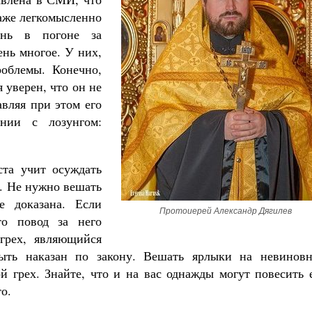
даже легкомысленно
нь в погоне за
ень многое. У них,
роблемы. Конечно,
я уверен, что он не
авляя при этом его
нии с лозунгом:
ста учит осуждать
). Не нужно вешать
е доказана. Если
Протоиерей Александр Дягилев
то повод за него
 грех, являющийся
ть наказан по закону. Вешать ярлыки на невиновн
 грех. Знайте, что и на вас однажды могут повесить 
о.