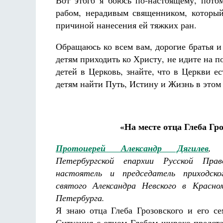
Вот этого я боюсь по-настоящему, пото
рабом, нерадивым священником, который
причиной нанесения ей тяжких ран.
Обращаюсь ко всем вам, дорогие братья и
детям приходить ко Христу, не идите на п
детей в Церковь, знайте, что в Церкви 
детям найти Путь, Истину и Жизнь в этом
«На месте отца Глеба Гр
Протоиерей Александр Дягилев
, 
Петербургской епархии Русской Прав
настоятель и председатель приходск
святого Александра Невского в Красно
Петербурга.
Я знаю отца Глеба Грозовского и его се
Ситуация с отцом Глебом широко предст