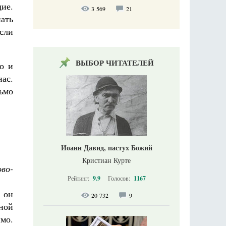
щие.
3 569
21
ать
если
ВЫБОР ЧИТАТЕЛЕЙ
о и
нас.
ьмо
Иоанн Давид, пастух Божий
Кристиан Курте
ово-
Рейтинг:
9.9
Голосов:
1167
 он
20 732
9
тной
мо.