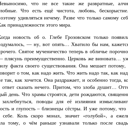
Невыносимо, что не все такие же развратные, алчн
злобные. Что есть ещё чистота, любовь, бескорыстие
поэтому удивляться нечему. Разве что только самому с
Как принадлежности этого мира.
Когда новость об о. Глебе Грозовском только появила
подумалось, — ну, вот опять… Хватило бы нам, кажется
прочего. Святое мученичество теперь в обличье порочн
— плясунь преимущественно. Церковь же виновата… уж
силу факта своего существования. Она мешает потому, 
говорит о том, как надо жить. Что жить надо так, как над
не так, как хочется. Она раздражает, и особенно тогда, к
в ответ сказать нечего. Притом, что злоба душит… Отт
дый день. Что храмы строятся, дети рождаются, священ
е захлебнуться, поводы для её излияния измысливают
лость и глупость – близнецы сёстры. И уже потому, что
о себе. Коль скоро монах, значит «голубой», а ежел
ла тому, о чём раньше узнавали только после свадь