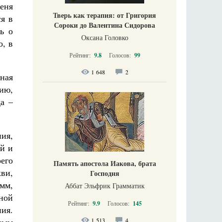
еня
Тверь как терапия: от Григория
я в
Сороки до Валентина Сидорова
ь о
Оксана Головко
о, в
Рейтинг:
9.8
Голосов:
99
1 648
2
ная
цию,
да –
ния,
ой и
оего
Память апостола Иакова, брата
ви,
Господня
мм,
Аббат Эльфрик Грамматик
вной
Рейтинг:
9.9
Голосов:
145
ния.
1 513
4