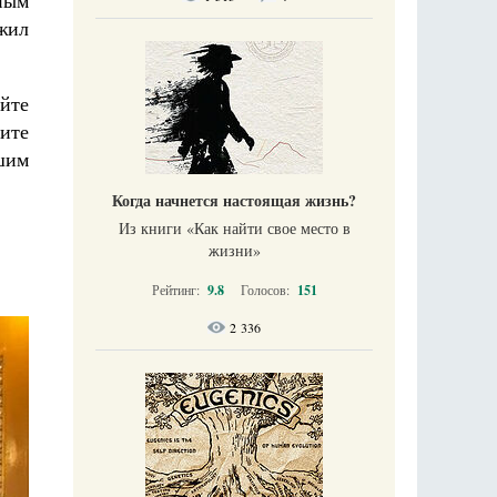
ным
жил
уйте
дите
шим
Когда начнется настоящая жизнь?
Из книги «Как найти свое место в
жизни​»
Рейтинг:
9.8
Голосов:
151
2 336