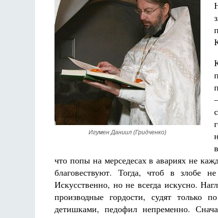
Игумен Даниил (Гридченко)
что попы на мерседесах в авариях не каж
благовествуют. Тогда, чтоб в злобе н
Искусственно, но не всегда искусно. Наг
производные гордости, судят только п
детишками, педофил непременно. Снача