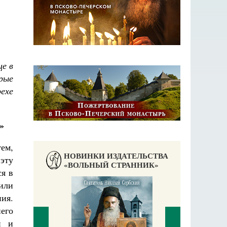
це в
рые
ехе
»
тем,
НОВИНКИ ИЗДАТЕЛЬСТВА
эту
«ВОЛЬНЫЙ СТРАННИК»
ся в
или
ия.
его
и и