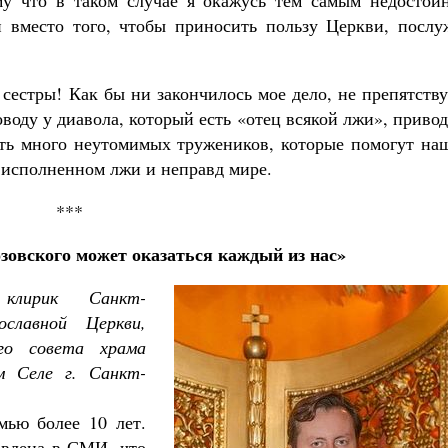
му что в таком случае я окажусь тем самым недостой
 вместо того, чтобы приносить пользу Церкви, послу
 сестры! Как бы ни закончилось мое дело, не препятств
оводу у диавола, который есть «отец всякой лжи», приво
есть много неутомимых тружеников, которые помогут на
 исполненном лжи и неправд мире.
***
озовского может оказаться каждый из нас»
клирик Санкт-
ославной Церкви,
ого совета храма
м Селе г. Санкт-
мью более 10 лет.
авлена в СМИ, что