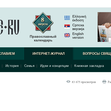
Ελληνική
έκδοση
Српска
верзиjа
English
Православный
version
календарь
СЛАВИЕМ
ИНТЕРНЕТ-ЖУРНАЛ
ВОПРОСЫ СВЯЩ
|
История
|
Семья
|
Идеи и концепции
|
Книжная закладка
83 675 просмотров
Ра