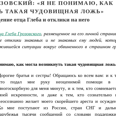
ЗОВСКИЙ: «Я НЕ ПОНИМАЮ, КАК
Ь ТАКАЯ ЧУДОВИЩНАЯ ЛОЖЬ»
ние отца Глеба и отклики на него
а Глеба Грозовского
, размещенное на его личной страни
е отклики знакомых и не знакомых ему людей, кото
ожившейся ситуации вокруг обвиненного в страшном гр
онимаю, как могла возникнуть такая чудовищная ложь
Дорогие братья и сестры! Обращаюсь ко всем вам: и к 
кто подал мне руку неоценимой помощи в 
многоскорбную для меня минуту, и к тем, кто сомневает
моей искренности, и даже к тем, кто сознательно 
неосознанно желает моего скорейшего ареста и осужден
Ко мне поступают из России, стран СНГ и дальн
зарубежья тысячи сообщений со словами поддержк