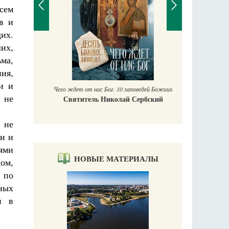
сем
в и
их.
их,
П
ма,
Е
аучись у
ия,
и и
Чего ждет от нас Бог. 10 заповедей Божиих
 не
Святитель Николай Сербский
 не
ти и
ями
НОВЫЕ МАТЕРИАЛЫ
ом,
 по
ных
и в