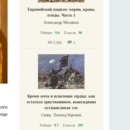
Европейский нацизм: корни, крона,
плоды. Часть 1
Александр Мосякин
Рейтинг:
9.4
Голосов:
96
2 252
1
Бремя меча и исцеление сердца: как
остаться христианином, вынужденно
ого
останавливая зло
еще
Свящ. Леонид Бартков
Рейтинг:
9.7
Голосов:
293