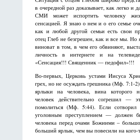
в очередной раз доказывает, как легко и 
СМИ может испортить человеку жиз
сенсацией. Я знаю о нем и о его семье оч
как и любой другой семьи есть свои п
отец Глеб не безгрешен, как и все мы. Но 
виноват в том, в чем его обвиняют, выст
личность в интернете и на телевиде
«Сенсация!!! Священник — педофил»!!!
Во-первых, Церковь устами Иисуса Хри
грех, но не осуждать грешника (Мф. 7:1-2
ярлыки на человека, вина которого н
человек действительно согрешил — э
помолиться (Мф. 5:44). Если сотворил
уголовным преступлением — должен бы
человека перед очами Божиими – большой
больший ярлык, чем вы повесили на кого-т