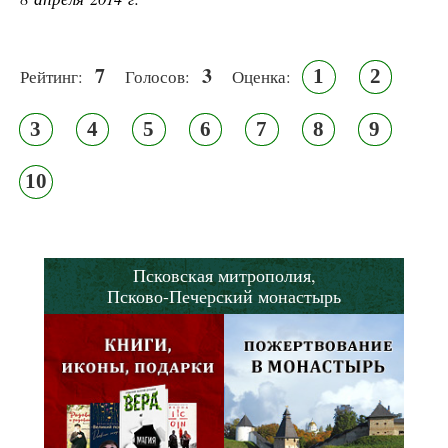
7
3
1
2
Рейтинг:
Голосов:
Оценка:
3
4
5
6
7
8
9
10
Псковская митрополия,
Псково-Печерский монастырь