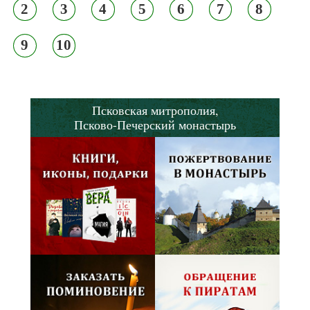
2
3
4
5
6
7
8
9
10
Псковская митрополия,
Псково-Печерский монастырь