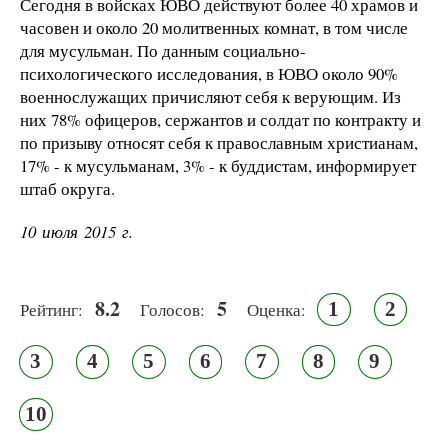
Сегодня в войсках ЮВО действуют более 40 храмов и
часовен и около 20 молитвенных комнат, в том числе
для мусульман. По данным социально-
психологического исследования, в ЮВО около 90%
военнослужащих причисляют себя к верующим. Из
них 78% офицеров, сержантов и солдат по контракту и
по призыву относят себя к православным христианам,
17% - к мусульманам, 3% - к буддистам, информирует
штаб округа.
10 июля 2015 г.
8.2
5
1
2
Рейтинг:
Голосов:
Оценка:
3
4
5
6
7
8
9
10