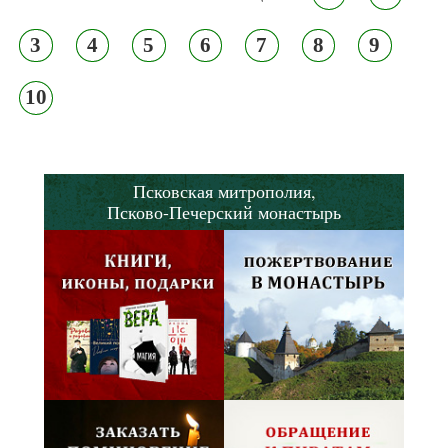
3
4
5
6
7
8
9
10
Псковская митрополия,
Псково-Печерский монастырь