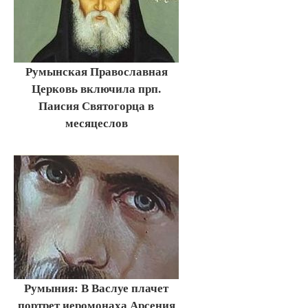
Румынская Православная
Церковь включила прп.
Паисия Святогорца в
месяцеслов
Румыния: В Васлуе плачет
портрет иеромонаха Арсения