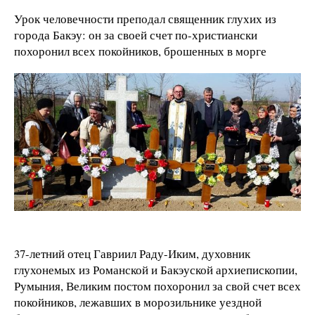
Урок человечности преподал священник глухих из
города Бакэу: он за своей счет по-христиански
похоронил всех покойников, брошенных в морге
37-летний отец Гавриил Раду-Иким, духовник
глухонемых из Романской и Бакэуской архиепископии,
Румыния, Великим постом похоронил за свой счет всех
покойников, лежавших в морозильнике уездной