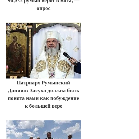
96,5% румын верят в Бога, —
опрос
Патриарх Румынский
Даниил: Засуха должна быть
понята нами как побуждение
к большей вере