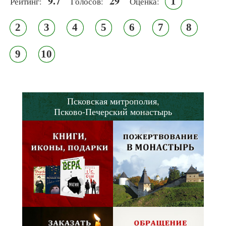
9.7
29
1
Рейтинг:
Голосов:
Оценка:
2
3
4
5
6
7
8
9
10
Псковская митрополия,
Псково-Печерский монастырь