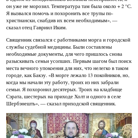
он уже не морозил. Температура там была около + 2 °С.
Я вызвался помочь и похоронить все трупы по-
христиански, снабдив их всем необходимым», —
сказал отец Гавриил Иким.
Священник связался с работниками морга и городской
службы судебной медицины. Были составлены
необходимые документы, для чего пришлось снова
разыскивать семьи усопших. Первым шагом был поиск
места вечного упокоения для них, что нелегко в таком
городе, как Бакэу. «В морге лежало 13 покойников, но,
когда мы начали эту работу, троих из них забрали
семьи. Я похоронил десятерых. Троих на кладбище
Сэрата, шестерых на приходе Холт и одного в селе
Шербэнешть», — сказал приходской священник.