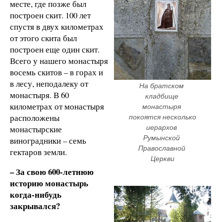
месте, где позже был
построен скит. 100 лет
спустя в двух километрах
от этого скита был
построен еще один скит.
Всего у нашего монастыря
восемь скитов – в горах и
в лесу, неподалеку от
На братском 
монастыря. В 60
кладбище 
километрах от монастыря
монастыря 
расположены
покоятся несколько 
иерархов 
монастырские
Румынской 
виноградники – семь
Православной 
гектаров земли.
Церкви
– За свою 600-летнюю
историю монастырь
когда-нибудь
закрывался?