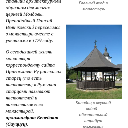
ставший архитектурным
Главный вход в 
образцом для многих
монастырь
церквей Молдовы.
Преподобный Паисий
Величковский переселился
в монастырь вместе с
учениками в 1779 году.
О сегодняшней жизни
монастыря
корреспонденту сайта
Православие.Ру рассказал
старец (то есть
настоятель; в Румынии
старцами называют
настоятелей и
Колодец с вкусной 
наместников всех
водой – 
монастырей)
обязательный 
архимандрит Бенедикт
атрибут 
(Сауциуц)
.
румынских 