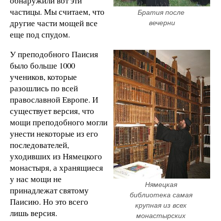
обнаружили вот эти
частицы. Мы считаем, что
Братия после 
другие части мощей все
вечерни
еще под спудом.
У преподобного Паисия
было больше 1000
учеников, которые
разошлись по всей
православной Европе. И
существует версия, что
мощи преподобного могли
унести некоторые из его
последователей,
уходивших из Нямецкого
монастыря, а хранящиеся
у нас мощи не
Нямецкая 
принадлежат святому
библиотека самая 
Паисию. Но это всего
крупная из всех 
лишь версия.
монастырских 