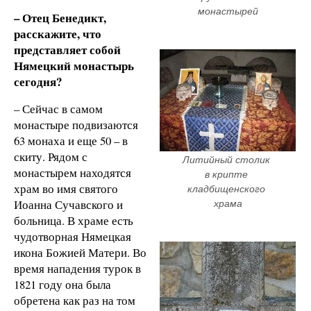
монастырей
– Отец Бенедикт,
расскажите, что
представляет собой
Нямецкий монастырь
сегодня?
– Сейчас в самом
монастыре подвизаются
63 монаха и еще 50 – в
скиту. Рядом с
Литийный столик 
монастырем находятся
в крипте 
храм во имя святого
кладбищенского 
Иоанна Сучавского и
храма
больница. В храме есть
чудотворная Нямецкая
икона Божией Матери. Во
время нападения турок в
1821 году она была
обретена как раз на том