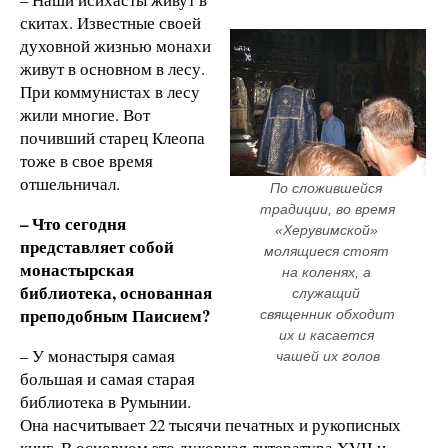
скитах. Известные своей
духовной жизнью монахи
живут в основном в лесу.
При коммунистах в лесу
жили многие. Вот
почивший старец Клеопа
тоже в свое время
отшельничал.
По сложившейся 
традиции, во время 
– Что сегодня
«Херувимской» 
представляет собой
молящиеся стоят 
монастырская
на коленях, а 
библиотека, основанная
служащий 
преподобным Паисием?
священник обходит 
их и касается 
– У монастыря самая
чашей их голов
большая и самая старая
библиотека в Румынии.
Она насчитывает 22 тысячи печатных и рукописных
книг. В основном это духовная литература XVII и