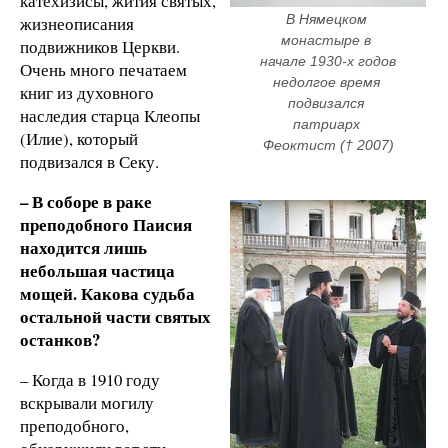
катехизисы, жития святых,
В Нямецком 
жизнеописания
монастыре в 
подвижников Церкви.
начале 1930-х годов 
Очень много печатаем
недолгое время 
книг из духовного
подвизался 
наследия старца Клеопы
патриарх 
(Илие), который
Феоктист († 2007)
подвизался в Секу.
– В соборе в раке
преподобного Паисия
находится лишь
небольшая частица
мощей. Какова судьба
остальной части святых
останков?
– Когда в 1910 году
вскрывали могилу
преподобного,