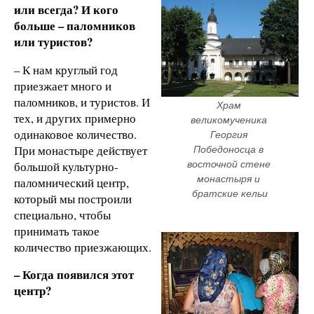
или всегда? И кого
больше – паломников
или туристов?
– К нам круглый год
приезжает много и
паломников, и туристов. И
Храм 
тех, и других примерно
великомученика 
одинаковое количество.
Георгия 
При монастыре действует
Победоносца в 
большой культурно-
восточной стене 
монастыря и 
паломнический центр,
братские кельи
который мы построили
специально, чтобы
принимать такое
количество приезжающих.
– Когда появился этот
центр?