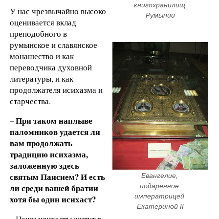
книгохранилищ 
У нас чрезвычайно высоко
Румынии
оценивается вклад
преподобного в
румынское и славянское
монашество и как
переводчика духовной
литературы, и как
продолжателя исихазма и
старчества.
– При таком наплыве
паломников удается ли
вам продолжать
традицию исихазма,
заложенную здесь
святым Паисием? И есть
Евангелие, 
подаренное 
ли среди вашей братии
императрицей 
хотя бы один исихаст?
Екатериной II
– Наши исихасты живут в