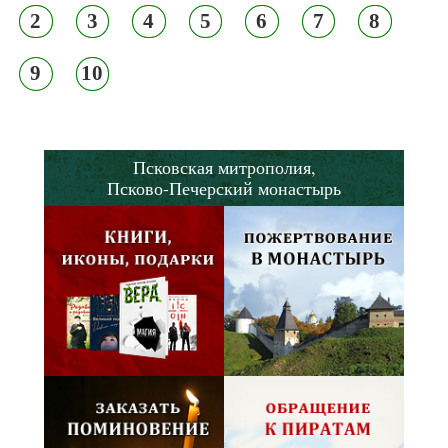
2
3
4
5
6
7
8
9
10
Псковская митрополия,
Псково-Печерский монастырь