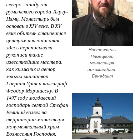
северо-западу от
румынского города Тыргу-
Нямц. Монастырь был
основан в XIV веке. В XV
веке обитель становится
центром книгописания:
здесь переписывали
Настоятель 
рукописи такие
Нямецкого 
известнейшие мастера,
монастыря 
как книжник и автор
архимандрит 
многих миниатюр
Бенедикт
Гавриил Урик и каллиграф
Феодор Мэришеску. В
1497 году молдавский
господарь святой Стефан
Великий возвел на
территории монастыря
монументальный храм
Вознесения Господня,