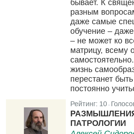
бывает. К свящ
разным вопросам
даже самые спе
обучение – даж
– не может ко в
матрицу, всему 
самостоятельно
жизнь самообраз
перестанет быть
постоянно учить
Рейтинг:
10
Голосо
|
РАЗМЫШЛЕНИЯ
ПАТРОЛОГИИ
Алексей Сидоро