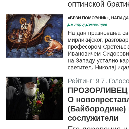
оптинской брати
«БРЗИ ПОМОЋНИК», НАПАДА
Дмитриј Дементјев
На дан празновања св
мирликијског, разгова
професором Сретењске
Ивановичем Сидоровим
на Западу усталио кар
светитељ Николај ида
Рейтинг:
9.7
Голос
|
ПРОЗОРЛИВЕЦ
О новопрестав
(Байбородине) 
сослужители