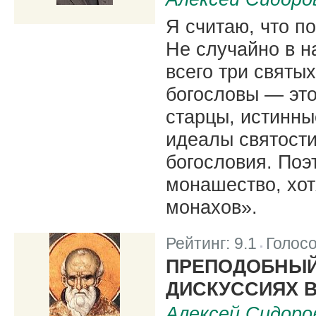
Я считаю, что п
Не случайно в н
всего три святы
богословы — это
старцы, истинны
идеалы святости
богословия. Поэ
монашество, хот
монахов».
Рейтинг:
9.1
Голос
|
ПРЕПОДОБНЫЙ
ДИСКУССИЯХ В
Алексей Сидоро