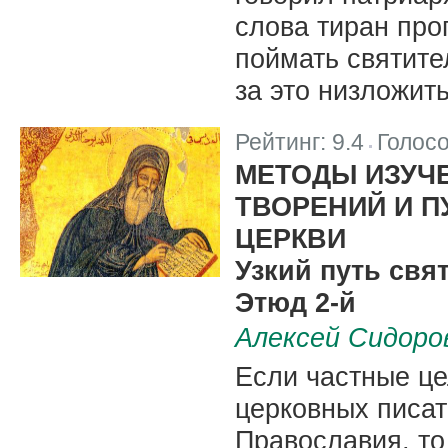
слова тиран про
поймать святите
за это низложить
Рейтинг:
9.4
Голос
|
МЕТОДЫ ИЗУЧ
ТВОРЕНИЙ И П
ЦЕРКВИ
Узкий путь свя
Этюд 2-й
Алексей Сидоро
Если частные ц
церковных писа
Православия, то