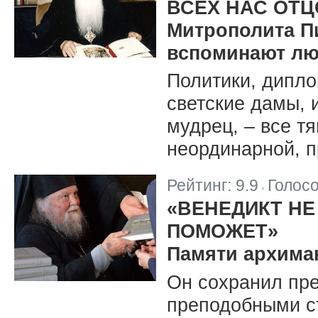
ВСЕХ НАС ОТ
Митрополита П
вспоминают лю
Политики, дипло
светские дамы, и
мудрец, – все тя
неординарной, п
Рейтинг:
9.9
Голос
|
«ВЕНЕДИКТ НЕ
ПОМОЖЕТ»
Памяти архиман
Он сохранил пр
преподобными с