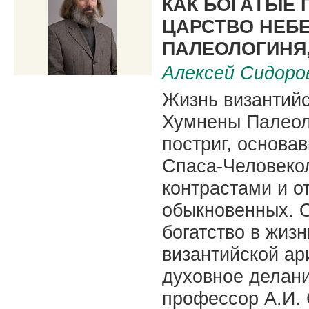
КАК БОГАТЫЕ 
ЦАРСТВО НЕБ
ПАЛЕОЛОГИНЯ,
Алексей Сидоро
Жизнь византийс
Хумнены Палеол
постриг, основа
Спаса-Человеко
контрастами и о
обыкновенных. О
богатство в жиз
византийской ар
духовное делани
профессор А.И.