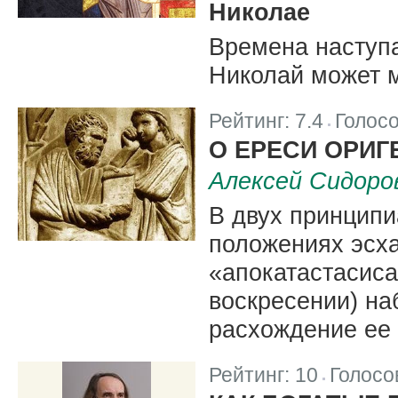
Николае
Времена наступа
Николай может м
Рейтинг:
7.4
Голос
|
О ЕРЕСИ ОРИГ
Алексей Сидоро
В двух принцип
положениях эсха
«апокатастасиса
воскресении) на
расхождение ее
Рейтинг:
10
Голосо
|