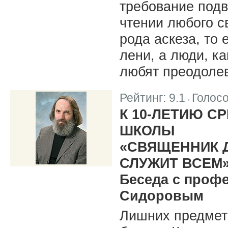
требование подв
чтении любого св
рода аскеза, то
лени, а люди, ка
любят преодолев
Рейтинг:
9.1
Голос
|
К 10-ЛЕТИЮ С
ШКОЛЫ
«СВЯЩЕННИК 
СЛУЖИТ ВСЕМ
Беседа с проф
Сидоровым
Лишних предмето