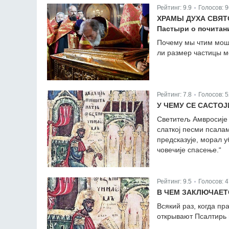
Рейтинг:
9.9
Голосов:
9
|
ХРАМЫ ДУХА СВЯТ
Пастыри о почитан
Почему мы чтим мощи
ли размер частицы м
Рейтинг:
7.8
Голосов:
5
|
У ЧЕМУ СЕ САСТО
Светитељ Амвросије 
слаткој песми псалам
предсказује, морал у
човечије спасење.“
Рейтинг:
9.5
Голосов:
4
|
В ЧЕМ ЗАКЛЮЧАЕТ
Всякий раз, когда п
открывают Псалтирь 