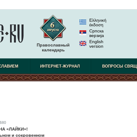
Ελληνική
έκδοση
Српска
верзиjа
English
Православный
version
календарь
СЛАВИЕМ
ИНТЕРНЕТ-ЖУРНАЛ
ВОПРОСЫ СВЯЩ
680
НА «ЛАЙКИ»!
ьном и сокровенном