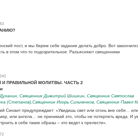
63
САНИЮ?
нский пост, и мы берем себе задание делать добро. Вот закончилс
сть в этом что-то подозрительное. Разъясняют священники
242
 И ПРАВИЛЬНОЙ МОЛИТВЫ. ЧАСТЬ 2
ри
 Духанин, Священник Димитрий Шишкин, Священник Святослав
ука (Степанов),Священник Игорь Сильченков, Священник Павел К
й Синаит предупреждает: «Увидишь свет или огонь вне себя… или
имер, или ангела… не принимай это, чтобы не потерпеть вреда. И у
троить в себе такие образы – это ведет к прелести».
72