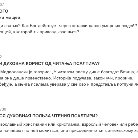
67
ОГО
ии мощей
 святых? Как Бог действует через останки давно умерших людей?
ощей, к которой ты прикладываешься?
2
ЈИ ДУХОВНА КОРИСТ ОД ЧИТАЊА ПСАЛТИРА?
Медиолански је говорио: „У читавом писму дише благодат Божија, 
а она дише првенствено. Историја подучава, закон учи, прориче,
беђује, а књига псалама уверава у све ово и представља потпуни л
730
СЯ ДУХОВНАЯ ПОЛЬЗА ЧТЕНИЯ ПСАЛТИРИ?
равославный христианин или христианка, взрослый человек или реб
и начинают по ней молиться, они присоединяются к ангельскому хо