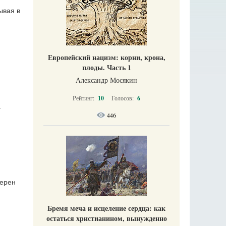
ывая в
Европейский нацизм: корни, крона,
плоды. Часть 1
Александр Мосякин
Рейтинг:
10
Голосов:
6
а
446
верен
Бремя меча и исцеление сердца: как
остаться христианином, вынужденно