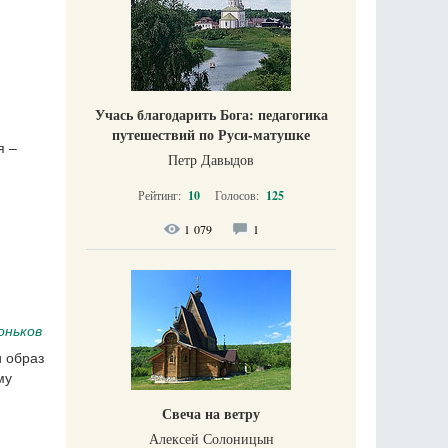
Учась благодарить Бога: педагогика
путешествий по Руси-матушке
я –
Петр Давыдов
Рейтинг:
10
Голосов:
125
1 079
1
оньков
 образ
му
Свеча на ветру
Алексей Солоницын