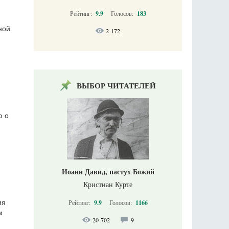
Рейтинг:
9.9
Голосов:
183
ной
2 172
ВЫБОР ЧИТАТЕЛЕЙ
ю о
Иоанн Давид, пастух Божий
Кристиан Курте
Рейтинг:
9.9
Голосов:
1166
ия
м
20 702
9