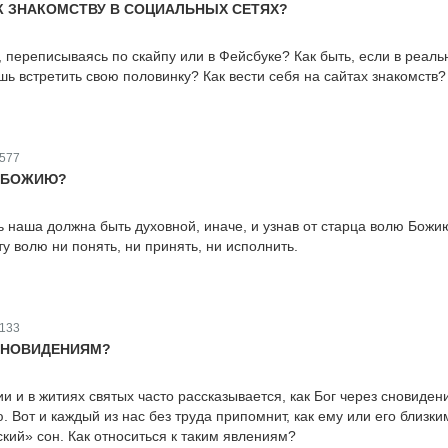
К ЗНАКОМСТВУ В СОЦИАЛЬНЫХ СЕТЯХ?
 переписываясь по скайпу или в Фейсбуке? Как быть, если в реаль
шь встретить свою половинку? Как вести себя на сайтах знакомств?
577
Ю БОЖИЮ?
ь наша должна быть духовной, иначе, и узнав от старца волю Божи
у волю ни понять, ни принять, ни исполнить.
133
СНОВИДЕНИЯМ?
 и в житиях святых часто рассказывается, как Бог через сновиден
 Вот и каждый из нас без труда припомнит, как ему или его близки
кий» сон. Как относиться к таким явлениям?