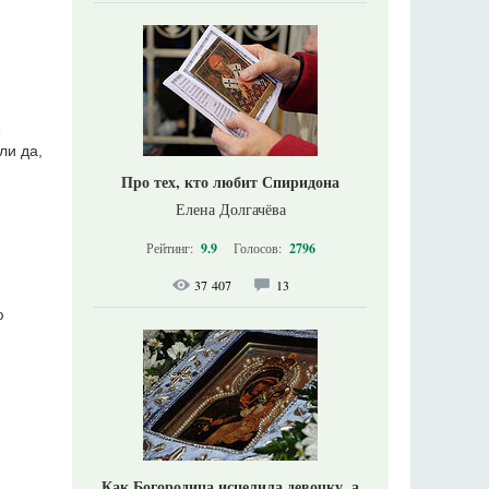
е
ли да,
Про тех, кто любит Спиридона
Елена Долгачёва
Рейтинг:
9.9
Голосов:
2796
37 407
13
ю
Как Богородица исцелила девочку, а