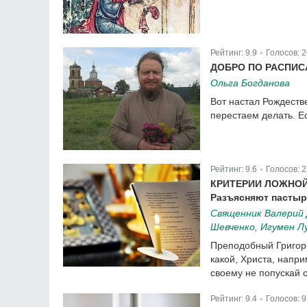
Рейтинг:
9.9
Голосов:
2
|
ДОБРО ПО РАСПИ
Ольга Богданова
Вот настал Рождестве
перестаем делать. Е
Рейтинг:
9.6
Голосов:
2
|
КРИТЕРИИ ЛОЖНОЙ
Разъясняют пасты
Священник Валерий
Шевченко, Игумен Л
Преподобный Григори
какой, Христа, напр
своему не попускай с
Рейтинг:
9.4
Голосов:
9
|