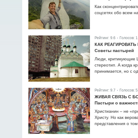
Как сконцентрировать
соцсетях обо всем н
Рейтинг:
9.6
Голосов:
1
|
КАК РЕАГИРОВАТЬ 
Советы пастырей
Люди, критикующие Ц
стереотип. А когда 
принимается, но с о
Рейтинг:
9.7
Голосов:
5
|
ЖИВАЯ СВЯЗЬ С Б
Пастыри о важност
Христианин – не «про
Христу. Но как веров
представления о том