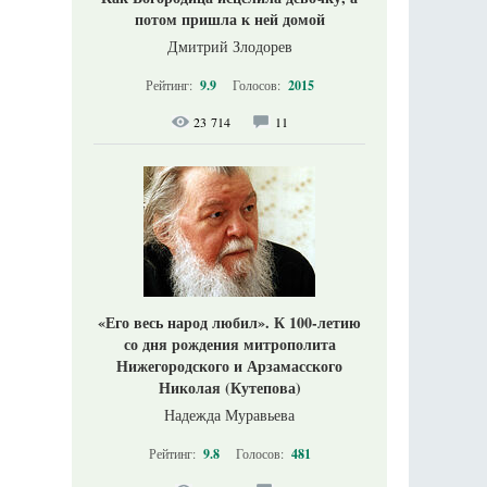
потом пришла к ней домой
Дмитрий Злодорев
Рейтинг:
9.9
Голосов:
2015
23 714
11
«Его весь народ любил». К 100-летию
со дня рождения митрополита
Нижегородского и Арзамасского
Николая (Кутепова)
Надежда Муравьева
Рейтинг:
9.8
Голосов:
481