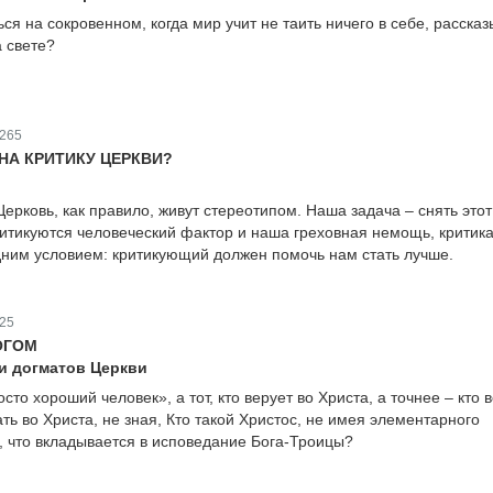
ся на сокровенном, когда мир учит не таить ничего в себе, рассказ
а свете?
265
НА КРИТИКУ ЦЕРКВИ?
ерковь, как правило, живут стереотипом. Наша задача – снять этот
критикуются человеческий фактор и наша греховная немощь, критик
дним условием: критикующий должен помочь нам стать лучше.
25
ОГОМ
и догматов Церкви
сто хороший человек», а тот, кто верует во Христа, а точнее – кто 
ать во Христа, не зная, Кто такой Христос, не имея элементарного
, что вкладывается в исповедание Бога-Троицы?