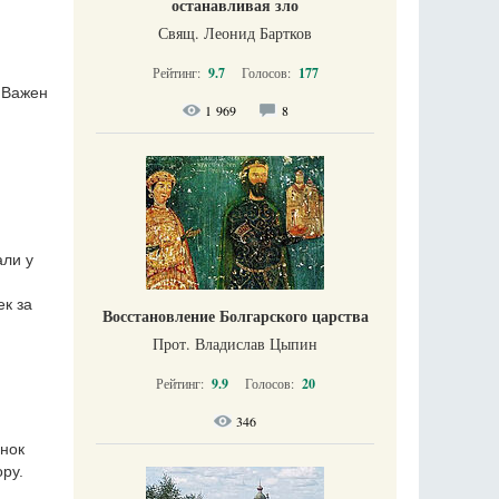
останавливая зло
Свящ. Леонид Бартков
Рейтинг:
9.7
Голосов:
177
 Важен
1 969
8
али у
ек за
Восстановление Болгарского царства
Прот. Владислав Цыпин
Рейтинг:
9.9
Голосов:
20
346
енок
ру.