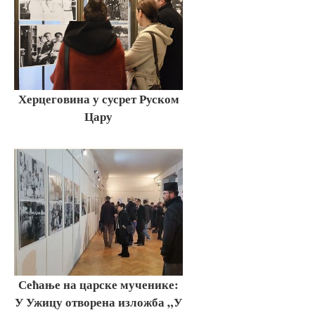
Херцеговина у сусрет Руском
Цару
Сећање на царске мученике:
У Ужицу отворена изложба „У