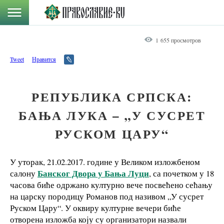
1 655 просмотров
Tweet
Нравится
РЕПУБЛИКА СРПСКА:
БАЊА ЛУКА – „У СУСРЕТ
РУСКОМ ЦАРУ“
У уторак, 21.02.2017. године у Великом изложбеном
Банског Двора у Бања Луци
салону
, са почетком у 18
часова биће одржано културно вече посвећено сећању
на царску породицу Романов под називом „У сусрет
Руском Цару“. У оквиру културне вечери биће
отворена изложба коју су организатори назвали