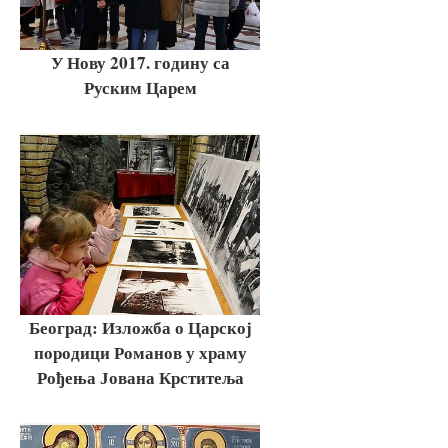
У Нову 2017. годину са
Руским Царем
Београд: Изложба о Царској
породици Романов у храму
Рођења Јована Крститеља