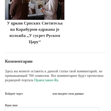
У цркви Српских Светитеља
на Карабурми одржана је
изложба „У сусрет Руском
Цару“
Комментарии
Здесь вы можете оставить к данной статье свой комментарий, не
превышающий 700 символов. Все комментарии будут прочитаны
редакцией портала
Православие.Ru
.
Войдите через
или введите свои данные:
Ваше имя: