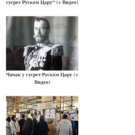
сусрет Руском Цару“ (+ Видео)
Чачак у сусрет Руском Цару (+
Видео)