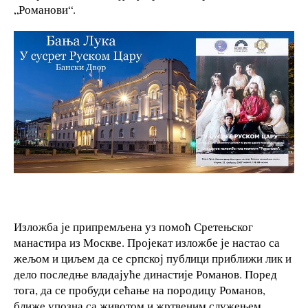
„Романови“.
Изложба је припремљена уз помоћ Сретењског
манастира из Москве. Пројекат изложбе је настао са
жељом и циљем да се српској публици приближи лик и
дело последње владајуће династије Романов. Поред
тога, да се пробуди сећање на породицу Романов,
ближе упозна са животом и жртвеним служењем