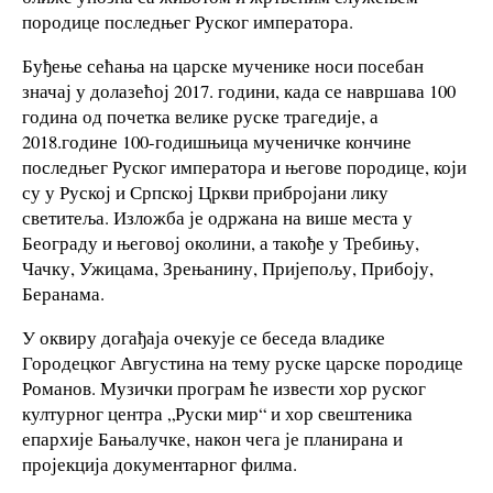
породице последњег Руског императора.
Буђење сећања на царске мученике носи посебан
значај у долазећој 2017. години, када се навршава 100
година од почетка велике руске трагедије, а
2018.године 100-годишњица мученичке кончине
последњег Руског императора и његове породице, који
су у Руској и Српској Цркви прибројани лику
светитеља. Изложба је одржана на више места у
Београду и његовој околини, а такође у Требињу,
Чачку, Ужицама, Зрењанину, Пријепољу, Прибоју,
Беранама.
У оквиру догађаја очекује се беседа владике
Городецког Августина на тему руске царске породице
Романов. Музички програм ће извести хор руског
културног центра „Руски мир“ и хор свештеника
епархије Бањалучке, након чега је планирана и
пројекција документарног филма.