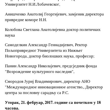
Универзитет Н.И.Лобачевског,
Aнишченко Анатолиј Георгијевич, замјеник директора
привредне коморе Н.Н.
Колобова Светлана Анатолијевна доктор политичких
наука
Самоделкин Александр Геннадијевич, Ректор
Пољопривредног Универзитета из Нижњег
Новогорода, доктор биолошких наука, професор;
Панин Александр Николајевич, предсједник фонда
"Возрождение культурного наследия",
Смородов Јуриј Владимирович, директор АНО
"Международное инновационное агенство,, Директор
центра за пословну сарадњу са Р.С.
Уторак, 21. фебруар, 2017. године са почетком у 18
часова.