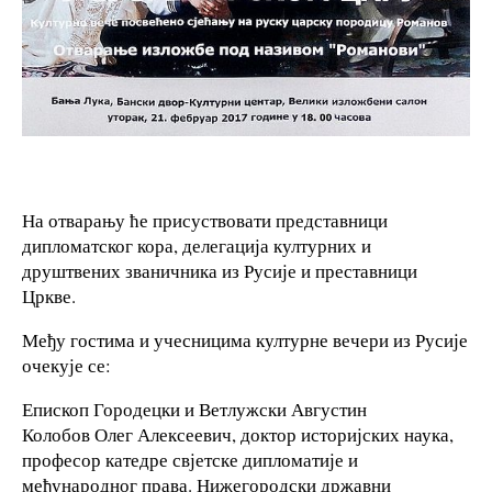
На отварању ће присуствовати представници
дипломатског кора, делегација културних и
друштвених званичника из Русије и преставници
Цркве.
Међу гостима и учесницима културне вечери из Русије
очекује се:
Епископ Городецки и Ветлужски Августин
Колобов Олег Алексеевич, доктор историјских наука,
професор катедре свјетске дипломатије и
међународног права. Нижегородски државни