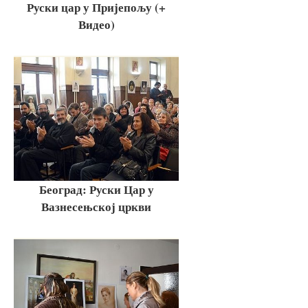
Руски цар у Пријепољу (+
Видео)
Београд: Руски Цар у
Вазнесењској цркви