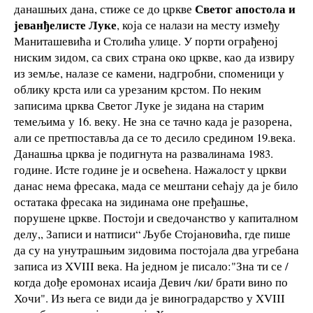
Светог апостола и
данашњих дана, стиже се до цркве
јеванђелисте Луке
, која се налази на месту између
Маниташевића и Столића улице. У порти ограђеној
ниским зидом, са свих страна око цркве, као да извиру
из земље, налазе се камени, надгробни, споменици у
облику крста или са урезаним крстом. По неким
записима црква Светог Луке је зидана на старим
темељима у 16. веку. Не зна се тачно када је разорена,
али се претпоставља да се то десило средином 19.века.
Данашња црква је подигнута на развалинама 1983.
године. Исте године је и освећена. Нажалост у цркви
данас нема фресака, мада се мештани сећају да је било
остатака фресака на зидинама оне пређашње,
порушене цркве. Постоји и сведочанство у капиталном
делу,, Записи и натписи“ Љубе Стојановића, где пише
да су на унутрашњим зидовима постојала два угребана
записа из XVIII века. На једном је писало:"Зна ти се /
когда дође еромонах исаија Девич /ки/ брати вино по
Хочи". Из њега се види да је виноградарство у XVIII