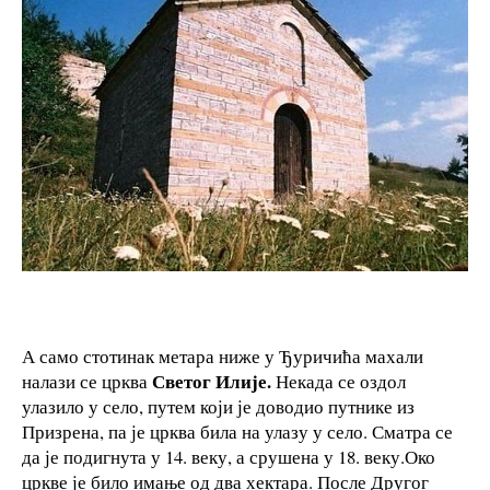
А само стотинак метара ниже у Ђуричића махали
Светог Илије.
налази се црква
Некада се оздол
улазило у село, путем који је доводио путнике из
Призрена, па је црква била на улазу у село. Сматра се
да је подигнута у 14. веку, а срушена у 18. веку.Око
цркве је било имање од два хектара. После Другог