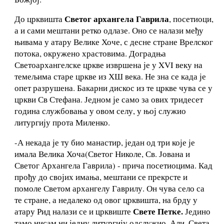
Светог архангела Гаврила
До црквишта
, посетиоци,
а и сами мештани ретко одлазе. Оно се налази међу
њивама у атару Велике Хоче, с десне стране Врелског
потока, окружено храстовима. Доградња
Светоархангелске цркве извршена је у XVI веку на
темељима старе цркве из ХШ века. Не зна се када је
опет разрушена. Бакарни дискос из те цркве чува се у
цркви Св Стефана. Једном је само за ових тридесет
година службовања у овом селу, у њој служио
литургију прота Миленко.
-А некада је ту био манастир, један од три које је
имала Велика Хоча(Светог Николе, Св. Јована и
Светог Архангела Гаврила) - прича посетиоцима. Кад
прођу до својих имања, мештани се прекрсте и
помоле Светом архангелу Гаврилу. Он чува село са
те стране, а недалеко од овог црквишта, на брду у
Свете Петке.
атару Рид налази се и црквиште
Једино
тамо нисам ни једну литургију одслужио. Али, Света