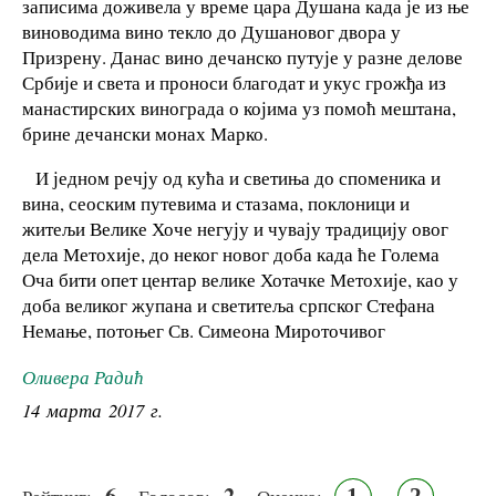
записима доживела у време цара Душана када је из ње
виноводима вино текло до Душановог двора у
Призрену. Данас вино дечанско путује у разне делове
Србије и света и проноси благодат и укус грожђа из
манастирских винограда о којима уз помоћ мештана,
брине дечански монах Марко.
И једном речју од кућа и светиња до споменика и
вина, сеоским путевима и стазама, поклоници и
житељи Велике Хоче негују и чувају традицију овог
дела Метохије, до неког новог доба када ће Голема
Оча бити опет центар велике Хотачке Метохије, као у
доба великог жупана и светитеља српског Стефана
Немање, потоњег Св. Симеона Мироточивог
Оливера Радић
14 марта 2017 г.
6
2