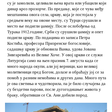
су је замолили, целивали њена врата или убацили који
динар кроз прозорче. По предању, које се чува међу
мештанима овога села, цркву, која је постојала у
средњем веку на овоме месту, су Турци срушили и
место ње подигли џамију. После ослобођења од
Турака 1912.године, Срби су срушили џамију и опет
подигли цркву. По подацима из записа Петра
Костића, професора Призренске богословије,
садашњу цркву је обновила Ванка, удова Јована
Зивгаревића из Велике Хоче. У овој цркви се служи
Литургија само на њен празник 7. августа када се
много народа окупи, али јој верници, као великој
молитвеници пред Богом, долазе и обраћају јој се за
помоћ у разним немоћима и других дана. Много пута
је ова светиња и чудотворила, па је било случајева да
су бездетни парови, после дугогодишњег живота у
браку, обративши се Св. Ани добили пород.