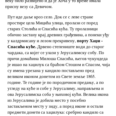
веку било развијено и да је Хоча у то време имала
присну везу са Девичом.
Пут иде даље кроз село. Док се с леве стране
простире цела Мицића улица, пролази се поред
старих Столића и Спасића кућа. Ту пролазници
обично застану крај древних грађевина, а понеки уђу
порту Хаџи -
у калдрмисану и лозом прекривену,
Спасића куће.
Дрвено степениште води до старог
чардака, са којег се улази у Јерусалимску собу. По
причи домаћина Милоша Спасића, његов чукундеда
је ишао на хаџилук са браћом Стошом и Спасом, чија
су имена урезана у кандило постављено пред
великом иконом донетом из Свете земље 1865.
године. Те године је по породичном предању, а по
угледу на куће и собе у Јерусалиму, направљена и
ова Јерусалимска соба у њиховој кући. Велика икона
из Јерусалима је добила место у посебно
застакљеном месту у зиду, а поред иконе и остали
предмети донети са хаџилука: сребрно кандило са