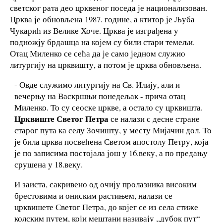
светског рата део црквеног поседа је национализован.
Црква је обновљена 1987. године, а ктитор је Љуба
Чукарић из Велике Хоче. Црква је изграђена у
подножју брдашца на којем су били стари темељи.
Отац Миленко се сећа да је само једном служио
литургију на црквишту, а потом је црква обновљена.
- Овде служимо литургију на Св. Илију, али и
вечерњу на Васкршњи понедељак - прича отац
Миленко. То су сеоске цркве, а остало су црквишта.
Црквиште Светог Петра
се налази с десне стране
старог пута ка селу Зочишту, у месту Мијачин дол. То
је била црква посвећена Светом апостолу Петру, која
је по записима постојала још у 16.веку, а по предању
срушена у 18.веку.
И заиста, сакривено од очију пролазника високим
брестовима и ониским растињем, налази се
црквишете Светог Петра, до којег се из села стиже
колским путем, који мештани називају ,,дубок пут“