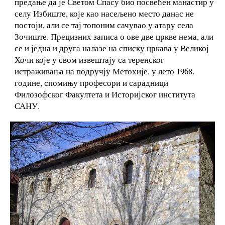
предање да је Светом Спасу био посвећен манастир у
селу Избиште, које као насељено место данас не
постоји, али се тај топоним сачувао у атару села
Зочиште. Прецизних записа о ове две цркве нема, али
се и једна и друга налазе на списку цркава у Великој
Хочи које у свом извештају са теренског
истраживања на подручју Метохије, у лето 1968.
године, спомињу професори и сарадници
Филозофског Факултета и Историјског института
САНУ.