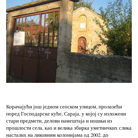
Корачајући још једном сеоском улицом, пролазећи
поред Господарске куће, Сараја, у којој су изложени
стари предмети, делови намештаја и ношњи из
прошлости села, као и велика збирка уметничких слика
насталих на ликовним колонијама од 2002. до