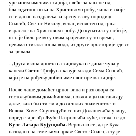
урезаним именима хаџија, свеће запаљене од
благодатног огња на Христовом гробу, чаша из које
се и данас наздравља за крсну славу породице
Спасић, Светог Николу, венац исплетен од трња
израслог на Христовом гробу. До купатила у соби је,
што је било ретко у овим крајевима у то време,
цевима стизала топла вода, из друге просторије где се
загревала.
- Друга икона донета са хаџилука се данас чува у
капели Светог Трифуна-казује млади Сима Спасић,
који је на рођењу добио име свог претка хаџије.
После чаше домаћег црног вина и разговора са
гостољубивим домаћинима, поклоници настављају
даље, како би стигли и до осталих знаменитости
Велике Хоче. Спуштајући се низ Долашевића улицу,
поред старе ађа Љубе Патрногића куће, стиже се до
Куле Лазара Кујунџића.
Веровало се, да је Кула
назидана на темељима цркве Светог Спаса, а ту је