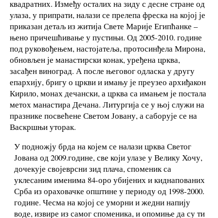
квадратних. Између осталих на зиду с десне стране од
улаза, у припрати, налази се прелепа фреска на којој је
приказан детаљ из житија Свете Марије Египћанке –
њено причешћивање у пустињи. Од 2005-2010. године
под руковођењем, настојатеља, протосинђела Мирона,
обновљен је манастирски конак, уређена црква,
засађен виноград. А после његовог одласка у другу
епархију, бригу о цркви и имању је преузео архиђакон
Кирило, монах дечански, а црква са имањем је постала
метох манастира Дечана. Литургија се у њој служи на
празнике посвећене Светом Јовану, а саборује се на
Васкршњи уторак.
У подножју брда на којем се налази црква Светог
Јована од 2009.године, све који улазе у Велику Хочу,
дочекује својеврсни зид плача, споменик са
уклесаним именима 84-оро убијених и киднапованих
Срба из ораховачке општине у периоду од 1998-2000.
године. Чесма на којој се уморни и жедни напију
воде, извире из самог споменика, и опомиње да су ти