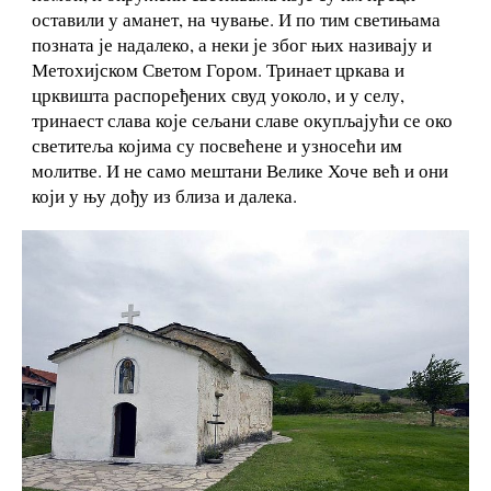
оставили у аманет, на чување. И по тим светињама
позната је надалеко, а неки је због њих називају и
Метохијском Светом Гором. Тринает цркава и
црквишта распоређених свуд уоколо, и у селу,
тринаест слава које сељани славе окупљајући се око
светитеља којима су посвећене и узносећи им
молитве. И не само мештани Велике Хоче већ и они
који у њу дођу из близа и далека.