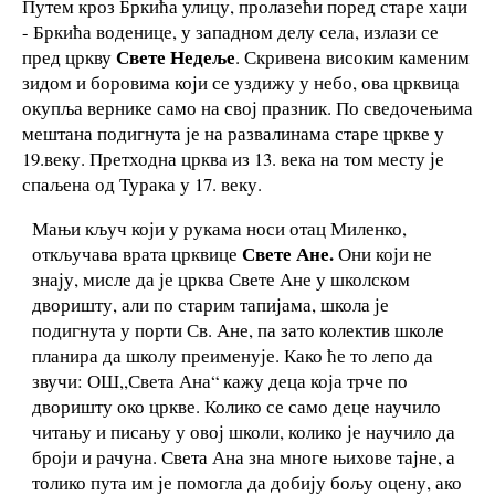
Путем кроз Бркића улицу, пролазећи поред старе хаџи
- Бркића воденице, у западном делу села, излази се
Свете Недеље
пред цркву
. Скривена високим каменим
зидом и боровима који се уздижу у небо, ова црквица
окупља вернике само на свој празник. По сведочењима
мештана подигнута је на развалинама старе цркве у
19.веку. Претходна црква из 13. века на том месту је
спаљена од Турака у 17. веку.
Мањи кључ који у рукама носи отац Миленко,
Свете Ане.
откључава врата црквице
Они који не
знају, мисле да је црква Свете Ане у школском
дворишту, али по старим тапијама, школа је
подигнута у порти Св. Ане, па зато колектив школе
планира да школу преименује. Како ће то лепо да
звучи: ОШ,,Света Ана“ кажу деца која трче по
дворишту око цркве. Колико се само деце научило
читању и писању у овој школи, колико је научило да
броји и рачуна. Света Ана зна многе њихове тајне, а
толико пута им је помогла да добију бољу оцену, ако