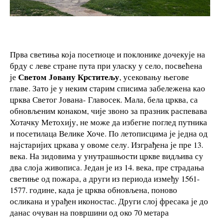
Прва светиња која посетиоце и поклонике дочекује на
брду с леве стране пута при уласку у село, посвећена
Светом Јовану Крститељу
је
, усековању његове
главе. Зато је у неким старим списима забележена као
црква Светог Јована- Главосек. Мала, бела црква, са
обновљеним конаком, чије звоно за празник распевава
Хотачку Метохију, не може да избегне поглед путника
и посетилаца Велике Хоче. По летописцима је једна од
најстаријих цркава у овоме селу. Изграђена је пре 13.
века. На зидовима у унутрашњости цркве видљива су
два слоја живописа. Један је из 14. века, пре страдања
светиње од пожара, а други из периода између 1561-
1577. године, када је црква обновљена, поново
осликана и урађен иконостас. Други слој фресака је до
данас очуван на површини од око 70 метара