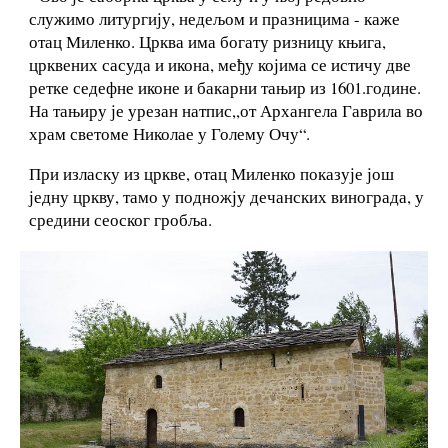
служимо литургију, недељом и празницима - каже
отац Миленко. Црква има богату ризницу књига,
црквених сасуда и икона, међу којима се истичу две
ретке седефне иконе и бакарни тањир из 1601.године.
На тањиру је урезан натпис,,от Архангела Гаврила во
храм светоме Николае у Голему Очу“.
При изласку из цркве, отац Миленко показује још
једну цркву, тамо у подножју дечанских винограда, у
средини сеоског гробља.