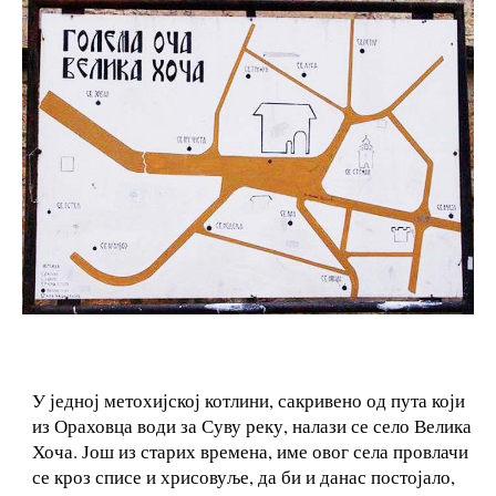
У једној метохијској котлини, сакривено од пута који
из Ораховца води за Суву реку, налази се село Велика
Хоча. Још из старих времена, име овог села провлачи
се кроз списе и хрисовуље, да би и данас постојало,