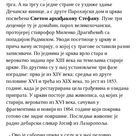
трга. А на тргу са једне стране се уздиже здање
Дечанске винице, а с друге Парохијски дом и црква
Светом архиђакону Стефану
посвећена
. Пуне три
деценије ту је домаћин, парох великохочански,
протојереј ставрофор Миленко Драгићевић са
попадијом Радмилом. Уводи посетиоце у цркву и
прича њену историју, о којој су трагове оставили разни
записивачи. По једнима је црква врло стара и
вероватно зидана пре XIII века на темељима старије
цркве. По другима су у њој установљене три фазе
изградње: прва је из XIV века; средња из друге
половине XVI и трећа из XIX века, то јест из 1853.
године, када је рестаурирана цела грађевина и озидана
припрата. У цркви постоје два живописа, од којих је
старији, вероватно из XVI века, сачуван у
фрагментима и новији из 1864. године који покрива
готово све зидне површине. Последњи живопис је
радио дебарски сликар Јосиф из Лазаропоља.
- Ово је саборна црква у селу и у њој редовно