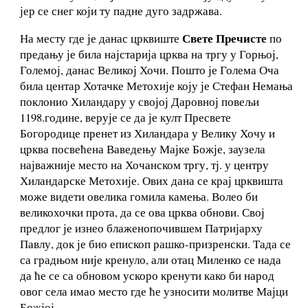
јер се снег који ту падне дуго задржава.
Свете Пречисте
На месту где је данас црквиште
по
предању је била најстарија црква на тргу у Горњој,
Големој, данас Великој Хочи. Пошто је Голема Оча
била центар Хотачке Метохије коју је Стефан Немања
поклонио Хиландару у својој Даровној повељи
1198.године, верује се да је култ Пресвете
Богородице пренет из Хиландара у Велику Хочу и
црква посвећена Ваведењу Мајке Божје, заузела
најважније место на Хочанском тргу, тј. у центру
Хиландарске Метохије. Ових дана се крај црквишта
може видети овелика гомила камења. Волео би
великохочки прота, да се ова црква обнови. Свој
предлог је изнео блаженопочившем Патријарху
Павлу, док је био епископ рашко-призренски. Тада се
са градњом није кренуло, али отац Миленко се нада
да ће се са обновом ускоро кренути како би народ
овог села имао место где ће узносити молитве Мајци
Божјој.