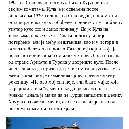
1905. на Спасовдан погинуо Лазар Кујунџић са
својим комитама. Кула је и освећена после
обнављања 1939. године, на Спасовдан, и посмртни
остаци ратника за ослобођење, пренете су у гробницу
унутар куле где и данас почивају. Да је Кула на
темељима цркве Светог Спаса подигнута није
потврђено, али је међу мештанима, као и у историји
остала забележена прича о Лазаревој мајци, која је
после погибије сина и осталих четника, била позвана
од стране Арнаута и Турака у двориште куле. После
инсистирања да призна да је тело мртвог јунака тело
њеног сина, она је скаменила срце, и рекла чувену
реченицу: -Не ово мој син неје, али благо мајке која
га је родила и ја ћу место ње да целивам овога
јунака!“ Знала је мајка да ће Турци запалити и Велику
Хочу и сва околна места, ако се сазна да је неко од
погинулих комита из тога краја.