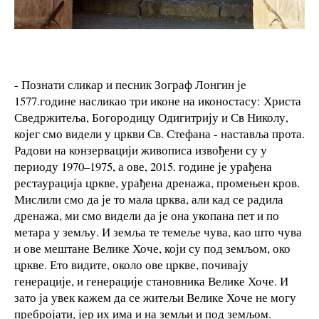
- Познати сликар и песник Зограф Лонгин је
1577.године насликао три иконе на иконостасу: Христа
Сведржитеља, Богородицу Одигитрију и Св Николу,
којег смо видели у цркви Св. Стефана - наставља прота.
Радови на конзервацији живописа извођени су у
периоду 1970–1975, а ове, 2015. године је урађена
рестаурација цркве, урађена дренажа, промењен кров.
Мислили смо да је то мала црква, али кад се радила
дренажа, ми смо видели да је она укопана пет и по
метара у земљу. И земља те темеље чува, као што чува
и ове мештане Велике Хоче, који су под земљом, око
цркве. Ето видите, около ове цркве, почивају
генерације, и генерације становника Велике Хоче. И
зато ја увек кажем да се житељи Велике Хоче не могу
пребројати, јер их има и на земљи и под земљом.