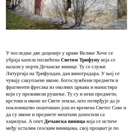
У последње две деценије у цркве Велике Хоче се
Светом
Трифуну
убраја капела посвећена
која се
налази у порти Дечанске винице. Ту се служи
Литургија на Трифундан, дан виноградара. У њој се
чувају сакупљене иконе, богослужбени предмети и
фрагменти фресака из околних цркава и манастира
који су преживели рушење. Ту су и неки предмети,
крстови и иконе из Свете земље, што потврђује да је
поклоништво поштовано још из времена Светог Саве и
да су иконе и предмете мештани доносили са
Дечанска виница
хаџилука. А опет
која се истиче
међу осталим сеоским виницама, свој процват је по