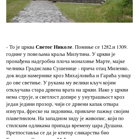
Светог Николе
- То је црква
. Помиње се 1282.и 1309.
године у повељама краља Милутина. У цркви је
пронађена надгробна плоча монахиње Марте, мајке
челника Градислава Сушенице - прича отац Миленко,
док води намернике кроз Михајловића и Гарића улицу
до ове светиње. У рукама му велики кључ којим
откључава стара дрвена врата на цркви. Иако у цркви
нема струје, и светлост допире у унутрашњост кроз
један једини прозор, чији се дрвени капак отвара
изнутра, фреске на зидовима, привлаче пажњу својим
плаветнилом. На западном зиду је живопис, који по
стилским одликама припада времену цара Душана.
Претпоставља се да је ктитор сликарства био