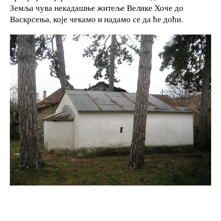
Земља чува некадашње житеље Велике Хоче до
Васкрсења, које чекамо и надамо се да ће доћи.