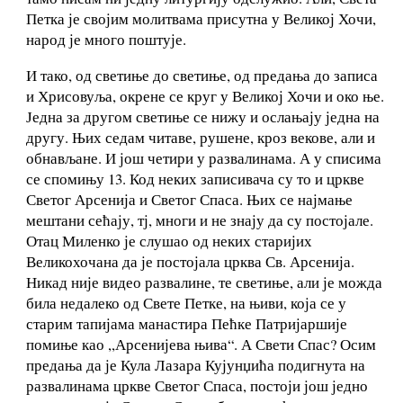
Петка је својим молитвама присутна у Великој Хочи,
народ је много поштује.
И тако, од светиње до светиње, од предања до записа
и Хрисовуља, окрене се круг у Великој Хочи и око ње.
Једна за другом светиње се нижу и ослањају једна на
другу. Њих седам читаве, рушене, кроз векове, али и
обнављане. И још четири у развалинама. А у списима
се спомињу 13. Код неких записивача су то и цркве
Светог Арсенија и Светог Спаса. Њих се најмање
мештани сећају, тј, многи и не знају да су постојале.
Отац Миленко је слушао од неких старијих
Великохочана да је постојала црква Св. Арсенија.
Никад није видео развалине, те светиње, али је можда
била недалеко од Свете Петке, на њиви, која се у
старим тапијама манастира Пећке Патријаршије
помиње као ,,Арсенијева њива“. А Свети Спас? Осим
предања да је Кула Лазара Кујунџића подигнута на
развалинама цркве Светог Спаса, постоји још једно