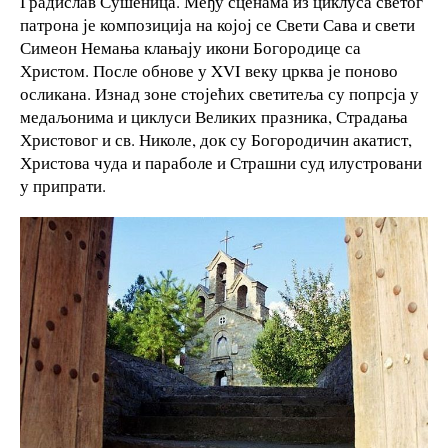
Градислав Сушеница. Међу сценама из циклуса светог
патрона је композиција на којој се Свети Сава и свети
Симеон Немања клањају икони Богородице са
Христом. После обнове у XVI веку црква је поново
осликана. Изнад зоне стојећих светитеља су попрсја у
медаљонима и циклуси Великих празника, Страдања
Христовог и св. Николе, док су Богородичин акатист,
Христова чуда и параболе и Страшни суд илустровани
у припрати.