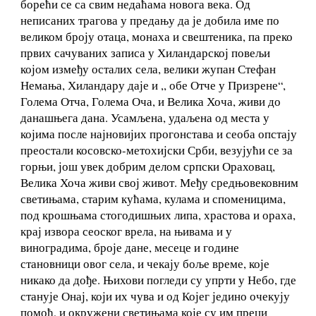
борећи се са свим недаћама новога века. Од
неписаних трагова у предању да је добила име по
великом броју отаца, монаха и свештеника, па преко
првих сачуваних записа у Хиландарској повељи
којом између осталих села, велики жупан Стефан
Немања, Хиландару даје и ,, обе Отче у Призрене“,
Голема Отча, Голема Оча, и Велика Хоча, живи до
данашњега дана. Усамљена, удаљена од места у
којима после најновијих прогонстава и сеоба опстају
преостали косовско-метохијски Срби, везујући се за
горњи, још увек добрим делом српски Ораховац,
Велика Хоча живи свој живот. Међу средњовековним
светињама, старим кућама, кулама и споменицима,
под крошњама стогодишњих липа, храстова и ораха,
крај извора сеоског врела, на њивама и у
виноградима, броје дане, месеце и године
становници овог села, и чекају боље време, које
никако да дође. Њихови погледи су упрти у Небо, где
станује Онај, који их чува и од Којег једино очекују
помоћ, и окружени светињама које су им преци