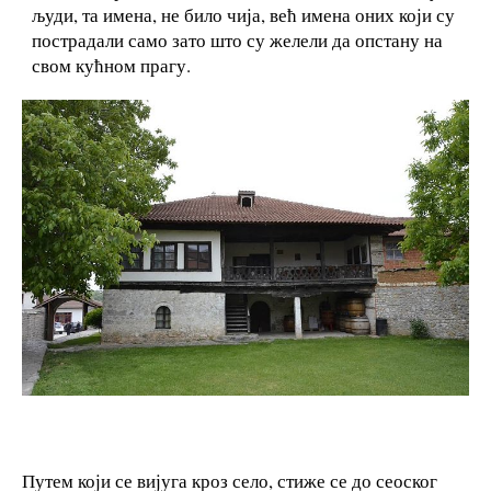
људи, та имена, не било чија, већ имена оних који су
пострадали само зато што су желели да опстану на
свом кућном прагу.
Путем који се вијуга кроз село, стиже се до сеоског