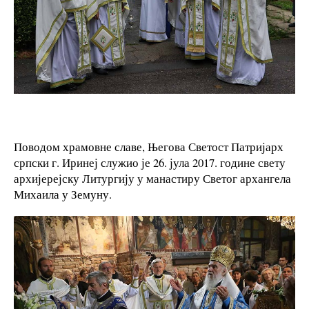
Поводом храмовне славе, Његова Светост Патријарх
српски г. Иринеј служио је 26. јула 2017. године свету
архијерејску Литургију у манастиру Светог архангела
Михаила у Земуну.