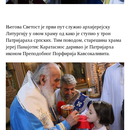
Његова Светост је први пут служио архијерејску
Литургију у овом храму од како је ступио у трон
Патријараха српских. Тим поводом, старешина храма
јереј Панајотис Каратасиос даривао је Патријарха
иконом Преподобног Порфирија Кавсокаливита.