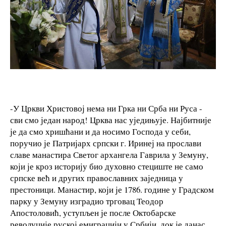
-У Цркви Христовој нема ни Грка ни Срба ни Руса -
сви смо један народ! Црква нас уједињује. Најбитније
је да смо хришћани и да носимо Господа у себи,
поручио је Патријарх српски г. Иринеј на прослави
славе манастира Светог архангела Гаврила у Земуну,
који је кроз историју био духовно стециште не само
српске већ и других православних заједница у
престоници. Манастир, који је 1786. године у Градском
парку у Земуну изградио трговац Теодор
Апостоловић, уступљен је после Октобарске
револуције руској емиграцији у Србији, док је данас