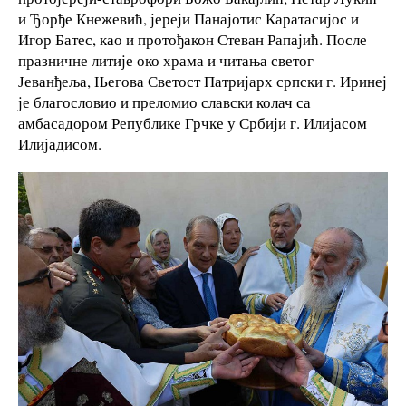
и Ђорђе Кнежевић, јереји Панајотис Каратасијос и
Игор Батес, као и протођакон Стеван Рапајић. После
празничне литије око храма и читања светог
Јеванђеља, Његова Светост Патријарх српски г. Иринеј
је благословио и преломио славски колач са
амбасадором Републике Грчке у Србији г. Илијасом
Илијадисом.