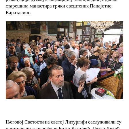
старешина манастира грчки свештеник Панајотис
Каратасиос.
Његовој Светости на светој Литургији саслуживали су
протојереји-ставрофори Божо Бакајлић, Петар Лукић