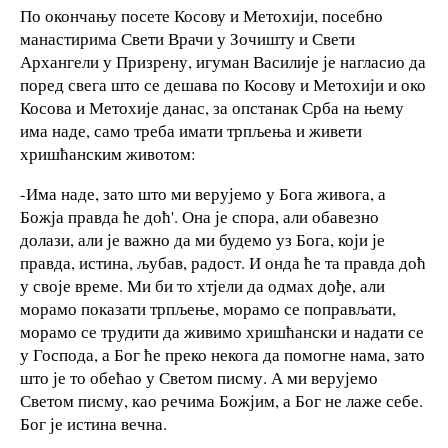
По окончању посете Косову и Метохији, посебно
манастирима Свети Врачи у Зочишту и Свети
Архангели у Призрену, игуман Василије је нагласио да
поред свега што се дешава по Косову и Метохији и око
Косова и Метохије данас, за опстанак Срба на њему
има наде, само треба имати трпљења и живети
хришћанским животом:
-Има наде, зато што ми верујемо у Бога живога, а
Божја правда ће доћ'. Она је спора, али обавезно
долази, али је важно да ми будемо уз Бога, који је
правда, истина, љубав, радост. И онда ће та правда доћ
у своје време. Ми би то хтјели да одмах дође, али
морамо показати трпљење, морамо се поправљати,
морамо се трудити да живимо хришћански и надати се
у Господа, а Бог ће преко некога да помогне нама, зато
што је то обећао у Светом писму. А ми верујемо
Светом писму, као речима Божјим, а Бог не лаже себе.
Бог је истина вечна.