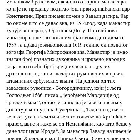
монашким братством, сведочи о старини манастира
који је по предању подигао још први хришћански цар
Константин. Први писани помен о Завали датира, бар
по ономе што се данас зна, из 1514.год. када манастир
купује виноград у Ораховом Долу. Прва обнова
манастира, опет по писаним траговима догодила се
1587., а црква је живописана 1619.године од познатог
зографа Георгија Митрофановића. Манастир је имао
знатан број познатих духовника и црквено-народих
вођа, као и већи број вредних икона и других
драгоцености, као и значајних рукописних и првих
штампаних србуљских књига. На једном од тих
завалских рукописа - Богородичнику, који је љета
Господњег 1566. писао ,, јерођакон Мардарије од
српске земље“, остао је запис да је књига писана у
доба турског султана Сулејмана: ,, Тада би од њега
велика туга на земљи и велико гоњење на Хришћане
православне и гажење од Исмаилћана, као што беше у
дане злог цара Ирода“. За манастир Завалу начињен је
препис Хиландарског Типика Светог Саве са преписа