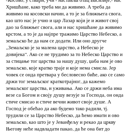
Хришћане, како треба ми да живимо. А треба да
живимо на косовски начин, а то је за ближњега свога,
као што нас је учио и цар Лазар који је и живот свој
дао за ближњег свога, али и нас хришћане да живимо
крстом, а то је да најпре тражимо Царство Небеско, а
земаљско ће да нам се додати. Или оно другче
,,Земаљско је за малена царство, а Небеско је
довијека“. Ако се не трудимо за то Небеско Царство и
за стицање тог царства за нашу душу, џаба нам је ово
земаљско, које кратко траје и које нема смисла. Јер
човек се онда претвара у бесловесно биће, ако се само
држи тог земаљског краткотрајног, да кажемо
земаљског царства, и уживања. Ако се држи неба има
везе са Богом и своју душу везује за Господа, он онда
стиче смисао и стиче вечни живот своје душе. А
Господ је обећао да ако будемо тако радили, тј.
трудили се за Царство Небеско, да ћемо имати и ово
земаљско, као што је у Јеванђељу и рекао да цркву
Његову неће надвладати пакао, да ће она бит до