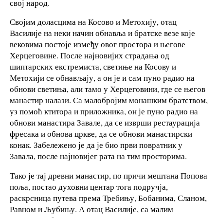
свој народ.
Својим доласцима на Косово и Метохију, отац
Василије на неки начин обнавља и братске везе које
вековима постоје између овог простора и његове
Херцеговине. После најновијих страдања од
шиптарских екстремиста, светиње на Косову и
Метохији се обнављају, а он је и сам пуно радио на
обнови светиња, али тамо у Херцеговини, где се његов
манастир налази. Са малобројим монашким братством,
уз помоћ ктитора и приложника, он је пуно радио на
обнови манастира Завале, да се изврши рестаурација
фресака и обнова цркве, да се обнови манастирски
конак. Забележено је да је био први повратник у
Завала, после најновијег рата на тим просторима.
Тако је тај древни манастир, по причи мештана Попова
поља, постао духовни центар тога подручја,
раскрсница путева према Требињу, Бобанима, Сланом,
Равном и Љубињу. А отац Василије, са малим