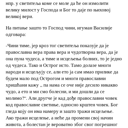
нпр. у светитеља коме се моле да ће он измолити
велику милост у Господа и Бог то даје по њиховој
великој вери.
На питање зашто то Господ чини, игуман Василије
одговара:
-Чини тиме, јер кроз тог светитеља показује да је
православна вера права вера и чудотворна вера, да је
она пуна чудеса, а тиме и исцељења болних, то је једно
од чудеса. Тако и Острог исто. Тамо долазе многи
народи и исцељују се, али ето ја сам имао прилике да
будем мало под Острогом и многи православни
хришћани кажу ,, па нама се оче није десило никакво
чудо, а ето и ми смо болесни, и ми дошли да се
молимо?“. Али другче је кад дође православни човек
код православне светиње, односно крштен човек. Бог
гледа коју он има намеру и зашто тражи исцељење.
Ако тражи исцелење, а неће да промени свој начин
живота, а болестан је вероватно због свог погрешног