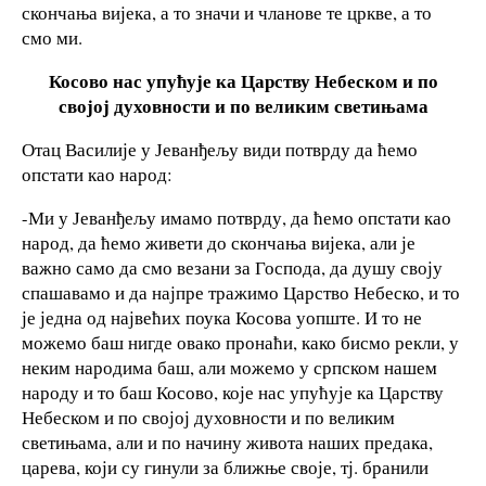
скончања вијека, а то значи и чланове те цркве, а то
смо ми.
Косово нас упућује ка Царству Небеском и по
својој духовности и по великим светињама
Отац Василије у Јеванђељу види потврду да ћемо
опстати као народ:
-Ми у Јеванђељу имамо потврду, да ћемо опстати као
народ, да ћемо живети до скончања вијека, али је
важно само да смо везани за Господа, да душу своју
спашавамо и да најпре тражимо Царство Небеско, и то
је једна од највећих поука Косова уопште. И то не
можемо баш нигде овако пронаћи, како бисмо рекли, у
неким народима баш, али можемо у српском нашем
народу и то баш Косово, које нас упућује ка Царству
Небеском и по својој духовности и по великим
светињама, али и по начину живота наших предака,
царева, који су гинули за ближње своје, тј. бранили