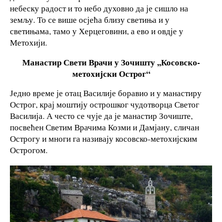
небеску радост и то небо духовно да је сишло на
земљу. То се више осјећа близу светиња и у
светињама, тамо у Херцеговини, а ево и овдје у
Метохији.
Манастир Свети Врачи у Зочишту ,,Косовско-
метохијски Острог“
Једно време је отац Василије боравио и у манастиру
Острог, крај моштију острошког чудотворца Светог
Василија. А често се чује да је манастир Зочиште,
посвећен Светим Врачима Козми и Дамјану, сличан
Острогу и многи га називају косовско-метохијским
Острогом.