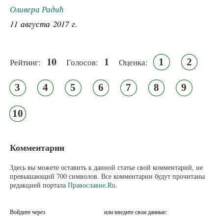
Оливера Радић
11 августа 2017 г.
10
1
1
2
Рейтинг:
Голосов:
Оценка:
3
4
5
6
7
8
9
10
Комментарии
Здесь вы можете оставить к данной статье свой комментарий, не
превышающий 700 символов. Все комментарии будут прочитаны
редакцией портала
Православие.Ru
.
Войдите через
или введите свои данные: