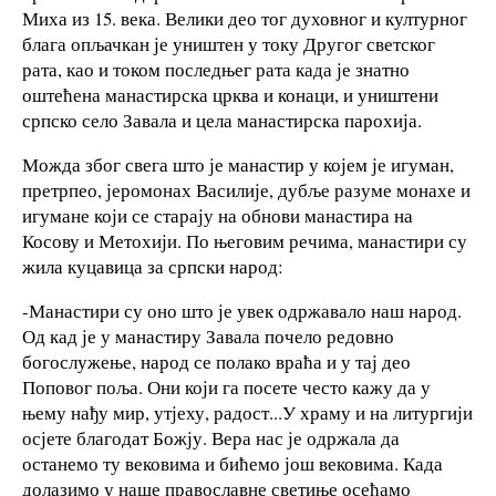
Миха из 15. века. Велики део тог духовног и културног
блага опљачкан је уништен у току Другог светског
рата, као и током последњег рата када је знатно
оштећена манастирска црква и конаци, и уништени
српско село Завала и цела манастирска парохија.
Можда због свега што је манастир у којем је игуман,
претрпео, јеромонах Василије, дубље разуме монахе и
игумане који се старају на обнови манастира на
Косову и Метохији. По његовим речима, манастири су
жила куцавица за српски народ:
-Манастири су оно што је увек одржавало наш народ.
Од кад је у манастиру Завала почело редовно
богослужење, народ се полако враћа и у тај део
Поповог поља. Они који га посете често кажу да у
њему нађу мир, утјеху, радост...У храму и на литургији
осјете благодат Божју. Вера нас је одржала да
останемо ту вековима и бићемо још вековима. Када
долазимо у наше православне светиње осећамо