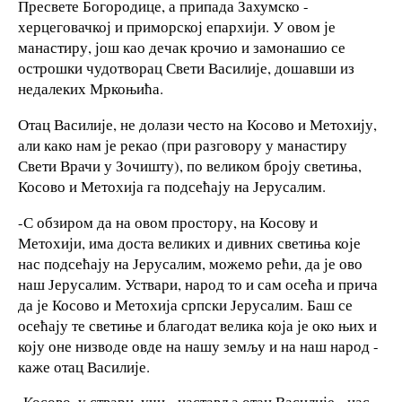
Пресвете Богородице, а припада Захумско -
херцеговачкој и приморској епархији. У овом је
манастиру, још као дечак крочио и замонашио се
острошки чудотворац Свети Василије, дошавши из
недалеких Мркоњића.
Отац Василије, не долази често на Косово и Метохију,
али како нам је рекао (при разговору у манастиру
Свети Врачи у Зочишту), по великом броју светиња,
Косово и Метохија га подсећају на Јерусалим.
-С обзиром да на овом простору, на Косову и
Метохији, има доста великих и дивних светиња које
нас подсећају на Јерусалим, можемо рећи, да је ово
наш Јерусалим. Уствари, народ то и сам осећа и прича
да је Косово и Метохија српски Јерусалим. Баш се
осећају те светиње и благодат велика која је око њих и
коју оне низводе овде на нашу земљу и на наш народ -
каже отац Василије.
-Косово, у ствари, учи - наставља отац Василије,- нас