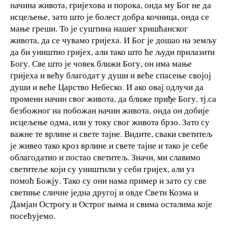
начина живота, гријехова и порока, онда му Бог не да
исцељење, зато што је болест добра кочница, онда се
мање греши. То је суштина нашег хришћанског
живота, да се чувамо гријеха. И Бог је дошао на земљу
да би уништио гријех, али тако што ће људи прилазити
Богу. Све што је човек ближи Богу, он има мање
гријеха и већу благодат у души и веће спасење својој
души и веће Царство Небеско. И ако овај одлучи да
промени начин свог живота, да ближе приђе Богу, тј.са
безбожног на побожан начин живота, онда он добије
исцељење одма, или у току свог живота брзо. Зато су
важне те врлине и свете тајне. Видите, сваки светитељ
је живео тако кроз врлине и свете тајне и тако је себе
облагодатио и постао светитељ. Значи, ми славимо
светитеље који су уништили у себи гријех, али уз
помоћ Божју. Тако су они нама пример и зато су све
светиње сличне једна другој и овде Свети Козма и
Дамјан Острогу и Острог њима и свима осталима које
посећујемо.