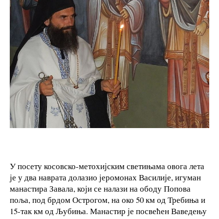
У посету косовско-метохијским светињама овога лета
је у два наврата долазио јеромонах Василије, игуман
манастира Завала, који се налази на ободу Попова
поља, под брдом Острогом, на око 50 км од Требиња и
15-так км од Љубиња. Манастир је посвећен Ваведењу