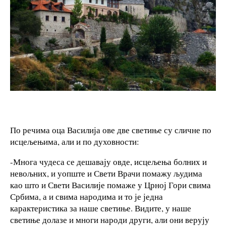
По речима оца Василија ове две светиње су сличне по
исцељењима, али и по духовности:
-Многа чудеса се дешавају овде, исцељења болних и
невољних, и уопште и Свети Врачи помажу људима
као што и Свети Василије помаже у Црној Гори свима
Србима, а и свима народима и то је једна
карактеристика за наше светиње. Видите, у наше
светиње долазе и многи народи други, али они верују