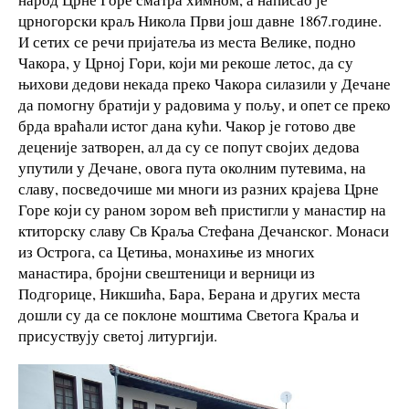
црногорски краљ Никола Први још давне 1867.године.
И сетих се речи пријатеља из места Велике, подно
Чакора, у Црној Гори, који ми рекоше летос, да су
њихови дедови некада преко Чакора силазили у Дечане
да помогну братији у радовима у пољу, и опет се преко
брда враћали истог дана кући. Чакор је готово две
деценије затворен, ал да су се попут својих дедова
упутили у Дечане, овога пута околним путевима, на
славу, посведочише ми многи из разних крајева Црне
Горе који су раном зором већ пристигли у манастир на
ктиторску славу Св Краља Стефана Дечанског. Монаси
из Острога, са Цетиња, монахиње из многих
манастира, бројни свештеници и верници из
Подгорице, Никшића, Бара, Берана и других места
дошли су да се поклоне моштима Светога Краља и
присуствују светој литургији.