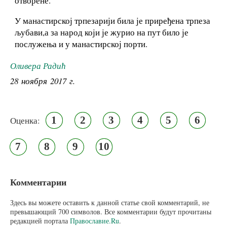
отворене.
У манастирској трпезарији била је приређена трпеза
љубави,а за народ који је журио на пут било је
послужења и у манастирској порти.
Оливера Радић
28 ноября 2017 г.
1
2
3
4
5
6
Оценка:
7
8
9
10
Комментарии
Здесь вы можете оставить к данной статье свой комментарий, не
превышающий 700 символов. Все комментарии будут прочитаны
редакцией портала
Православие.Ru
.