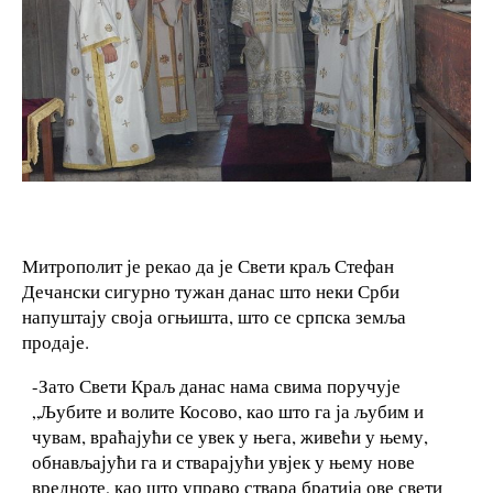
Митрополит је рекао да је Свети краљ Стефан
Дечански сигурно тужан данас што неки Срби
напуштају своја огњишта, што се српска земља
продаје.
-Зато Свети Краљ данас нама свима поручује
„Љубите и волите Косово, као што га ја љубим и
чувам, враћајући се увек у њега, живећи у њему,
обнављајући га и стварајући увјек у њему нове
вредноте, као што управо ствара братија ове свети