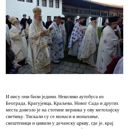
И нису они били једини. Неколико аутобуса из
Београда, Крагујевца, Краљева, Новог Сада и других
места довезло је на стотине верника у ову метохијску
светињу. Тискали су се монаси и монахиње,
свештеници и цивили у дечанску цркву, где је, крај