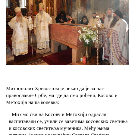
Митрополит Хризостом је рекао да је за нас
православне Србе, ма где да смо рођени, Косово и
Метохија наша колевка:
- Ми смо сви на Косову и Метохији одрасли,
васпитавали се, учили се заветима косовских светиња
и косовских светитеља мученика. Међу њима
сигурно, једног од највећих Светога Стефана