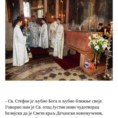
- Св. Стефан је љубио Бога и љубио ближње своје.
Говорио нам је Св. отац Јустин нови чудотворац
ћелијски да је Свети краљ Дечански новомученик,