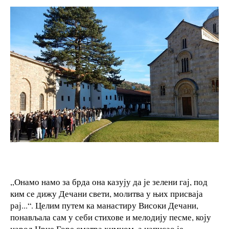
,,Онамо намо за брда она казују да је зелени гај, под
ким се дижу Дечани свети, молитва у њих присваја
рај...“. Целим путем ка манастиру Високи Дечани,
понављала сам у себи стихове и мелодију песме, коју
народ Црне Горе сматра химном, а написао је