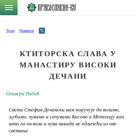
Tweet
Нравится
КТИТОРСКА СЛАВА У
МАНАСТИРУ ВИСОКИ
ДЕЧАНИ
Оливера Радић
Свети Стефан Дечански нам поручује да волимо,
љубимо, чувамо и сачувамо Косово и Метохију као
што га он воли и чува никада не одлазећи из ове
светиње