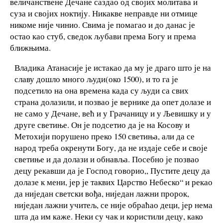
величанствене Дечане саздао од својих молитава и
суза и својих ноктију. Никакве неправде ни отмице
никоме није чинио. Свима је помагао и до данас је
остао као стуб, сведок љубави према Богу и према
ближњима.
Владика Атанасије је истакао да му је драго што је на
славу дошло много људи(око 1500), и то га је
подсетило на она времена када су људи са свих
страна долазили, и позвао је вернике да опет долазе и
не само у Дечане, већ и у Грачаницу и у Љевишку и у
друге светиње. Он је подсетио да је на Косову и
Метохији порушено преко 150 светиња, али да се
народ треба окренути Богу, да не издаје себе и своје
светиње и да долази и обнавља. Посебно је позвао
децу рекавши да је Господ говорио,, Пустите децу да
долазе к мени, јер је таквих Царство Небеско“ и рекао
да ниједан светски вођа, ниједан лажни пророк,
ниједан лажни учитељ, се није обраћао деци, јер нема
шта да им каже. Неки су чак и користили децу, како