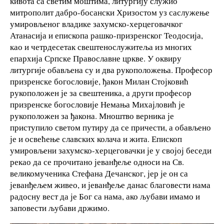
кивота са светим моштима, литургију служио
митрополит дабро-босански Хризостом уз саслужење
умировљеног владике захумско-херцеговачког
Атанасија и епископа рашко-призренског Теодосија,
као и четрдесетак свештенослужитеља из многих
епархија Српске Православне цркве. У оквиру
литургије обављена су и два рукоположења. Професор
призренске богословије, ђакон Милан Стојковић
рукоположен је за свештеника, а други професор
призренске богословије Немања Михајловић је
рукоположен за ђакона. Мноштво верника је
приступило светом путиру да се причести, а обављено
је и освећење славских колача и жита. Епископ
умировљени захумско-херцеговачки је у својој беседи
рекао да се прочитано јеванђеље односи на Св.
великомученика Стефана Дечанског, јер је он са
јеванђељем живео, и јеванђеље данас благовести нама
радосну вест да је Бог са нама, ако љубави имамо и
заповести љубави држимо.