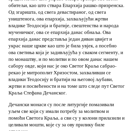
обитељи, као што ствара Епархија рашко-призренска.
Од згаришта, од свега девастираног, од свега
уништенога, ова епархија, захваљујући жртви
владике Теодосија и братије, свештенства и народа
мученичког, ова се епархија данас обнаља. Ова
епархија данас представља један диван цвијет и
украс наше цркве као што је била увјек, а посебно
ова светиња која је задивљујућа у сваком сегменту, и
по монаштву, и по молитви и по овом данас нашем
сабору овде, који нас је око Светог Краља сабрао-
рекао је митрополит Хризостом, захваливши се
владики Теодосију и братији на његовој љубави,
жртви и посвећености и на томе што следе пут Светог
Краља Стефана Дечанског.
Дечански монаси су после литургије помазивали
уљем све који су имали потребу за молитвом и
помоћи Светога Краља, а сви су у колони прилазили и
целивали мошти, које су за ову прилику биле