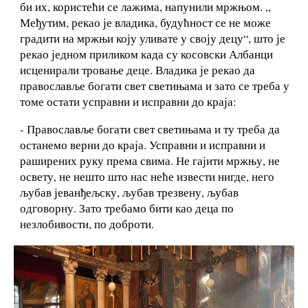
би их, користећи се лажима, напунили мржњом. ,,
Међутим, рекао је владика, будућност се не може
градити на мржњи коју уливате у своју децу“, што је
рекао једном приликом када су косовски Албанци
исценирали тровање деце. Владика је рекао да
православље богати свет светињама и зато се треба у
томе остати усправни и исправни до краја:
- Православље богати свет светињама и ту треба да
останемо верни до краја. Усправни и исправни и
раширених руку према свима. Не гајити мржњу, не
освету, не нешто што нас неће извести нигде, него
љубав јеванђељску, љубав трезвену, љубав
одговорну. Зато требамо бити као деца по
незлобивости, по доброти.