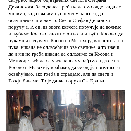
Дечанскога. Зато данас треба када смо овде, када се
молимо, када славимо успомену на њега, да
ослушнемо шта нам то Свети Стефан Дечански
поручује. А он, из овога ковчега поручује да волимо
и љубимо Косово, као што он воли и љуби Косово, да
чувамо и сачувамо Косово и Метохију, као што га он
чува, никада не одлазећи из ове светиње, а то значи
да и ми не треба никада да одлазимо са Косова и
Метохије, већ да се увек на њему рађамо и да се на
Косово и Метохију враћамо, да се овдје попут њега
освећујемо, ако треба и страдамо, али да свети и
Божји бивамо. То је данас порука Св. Краља.