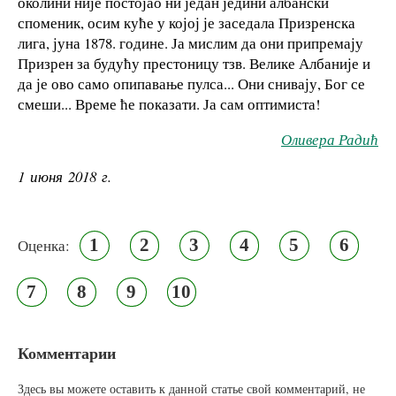
околини није постојао ни један једини албански
споменик, осим куће у којој је заседала Призренска
лига, јуна 1878. године. Ја мислим да они припремају
Призрен за будућу престоницу тзв. Велике Албаније и
да је ово само опипавање пулса... Они снивају, Бог се
смеши... Време ће показати. Ја сам оптимиста!
Оливера Радић
1 июня 2018 г.
1
2
3
4
5
6
Оценка:
7
8
9
10
Комментарии
Здесь вы можете оставить к данной статье свой комментарий, не