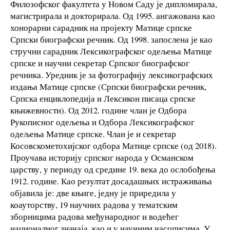
Филозофског факултета у Новом Саду је дипломирала,
магистрирала и докторирала. Од 1995. ангажована као
хонорарни сарадник на пројекту Матице српске
Српски биографски речник. Од 1998. запослена је као
стручни сарадник Лексикографског одељења Матице
српске и научни секретар Српског биографског
речника. Уредник је за фотографију лексикографских
издања Матице српске (Српски биографски речник,
Српска енциклопедија и Лексикон писаца српске
књижевности). Од 2012. године члан је Одбора
Рукописног одељења и Одбора Лексикографског
одељења Матице српске. Члан је и секретар
Косовскометохијског одбора Матице српске (од 2018).
Проучава историју српског народа у Османском
царству, у периоду од средине 19. века до ослобођења
1912. године. Као резултат досадашњих истраживања
објавила је: две књиге, једну је приредила у
коауторству, 19 научних радова у тематским
зборницима радова међународног и водећег
националног значаја, као и у научним часописима. У