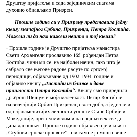
Друштву пријатеља и сада заједничким снагама
духовно обнављамо Призрен.
Прошле године си у Призрену представила једну
књигу значајног Србина, Призренца, Петра Костића.
Можеш ли да нам кажеш нешто о тој књизи?
- Прошле године је Друштво пријатеља манастира
Свети Aрхангели прославило 165. рођендан Петра
Костића, чини ми се, на најбољи начин, тако што је
сабрало све његове радове расуте по српској
периодици, објављиване од 1902–1934. године и
објавило књигу
„Листићи
из ближе и даље
прошлости
Петра Костића
“
. Књигу смо приредили
др Урош Шешум и моја маленкост. Петар Костић је
најзначајнији Србин Призренац свога доба, а једна је и
од најзнаменитијих личности уопште Старе Србије и
Македоније, притом мислим и на средњи век све до
дана данашњег. Прошле године објављена је и књига
„Стубови српске просвете“, али сам се ја много више