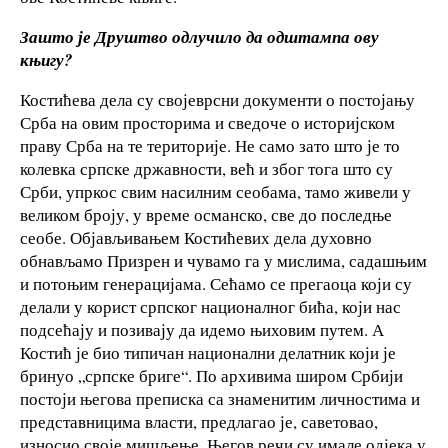
Зашто је Друштво одлучило да одштампа ову
књигу?
Костићева дела су својеврсни документи о постојању
Срба на овим просторима и сведоче о историјском
праву Срба на те територије. Не само зато што је то
колевка српске државности, већ и због тога што су
Срби, упркос свим насилним сеобама, тамо живели у
великом броју, у време османско, све до последње
сеобе. Објављивањем Костићевих дела духовно
обнављамо Призрен и чувамо га у мислима, садашњим
и потоњим генерацијама. Сећамо се прегаоца који су
делали у корист српског националног бића, који нас
подсећају и позивају да идемо њиховим путем. А
Костић је био типичан национални делатник који је
бринуо „српске бриге“. По архивима широм Србији
постоји његова преписка са знаменитим личностима и
представницима власти, предлагао је, саветовао,
износио своје мишљење. Његов речи су имале одјека у