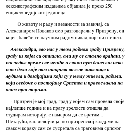
лексикографским издањима објавила је преко 250
енциклопедијских јединица.
О животу и раду и везаности за завичај, са
Александром Новаков смо разговарали у Призрену, од
којег, бавећи се научним радом никад није ни отишла.
Александра, ево нас у твом родном граду Призрену,
граду из којег си отишла, али му се стално враћаш, у
последње време све чешће и сваки пут донесеш неко
ново дело које нам открива важне чињенице о
људима и догађајима који су у њему живели, радили,
који сведоче о постојању Српства и православља на
овим просторима.
- Призрен је мој град, град у којем сам провела своје
најлепше године и на прагу зрелости отишла да
студирам историју, с намером да се вратим...
Шетајући, као девојчица, по призренској калдрми на
сваком кораку сам се сусретала са траговима српског