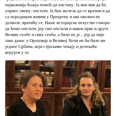
најважнија Божја помоћ да опстану. Ја мислим да ће,
упркос свему, опстати. Ја бих желела да се вратим и да
са породицом живим у Призрену и ако околности
дозволе, вратићу се. Наше историјско искуство говори
да ћемо опстати, јер смо опстали и након прве и друге
Велике сеобе и свих сеоба, а било их је... јер да није
тако данас у Ораховцу и Великој Хочи не би било ни
једног Србина, који стрпљиво чекају и дочекаће,
верујем у то.