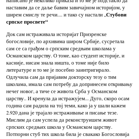
написано је неколико приказа и то ме је подстакло да
наставим да се даље бавим завичајном историјом, у
Стубови
ширем смислу те речи.... и тако су настали „
српске просвете“
Док сам истраживала историјат Призренске
богословије, по архивима широм Србије, сусретала
сам се са грађом о српским средњим школама у
Османском царству. О томе, као студент историје, и
касније, нисам знала ништа, о томе није било
литературе и то ме је посебно заинтригирало.
Одлучила сам да пријавим докторску тезу о тим
школама, имала сам потребу да допринесем откривању
нечег новог, а тиче се живота Срба у Османском
царству.. И кренула да истражујем... Дуго, скоро осам
година сам радила на тој теми, како ја у шали кажем
2.920 дана је трајало истраживање и писање тезе.
Мислим да сам успела да реконструишем живот
српских средњих школа у Османском царству.
Потпорни стуб тих школа била је свакако Богословија