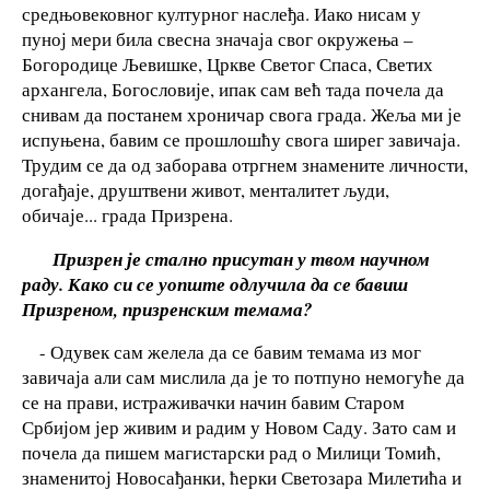
средњовековног културног наслеђа. Иако нисам у
пуној мери била свесна значаја свог окружења –
Богородице Љевишке, Цркве Светог Спаса, Светих
архангела, Богословије, ипак сам већ тада почела да
снивам да постанем хроничар свога града. Жеља ми је
испуњена, бавим се прошлошћу свога ширег завичаја.
Трудим се да од заборава отргнем знамените личности,
догађаје, друштвени живот, менталитет људи,
обичаје... града Призрена.
Призрен је стално присутан у твом научном
раду. Како си се уопште одлучила да се бавиш
Призреном, призренским темама?
- Одувек сам желела да се бавим темама из мог
завичаја али сам мислила да је то потпуно немогуће да
се на прави, истраживачки начин бавим Старом
Србијом јер живим и радим у Новом Саду. Зато сам и
почела да пишем магистарски рад о Милици Томић,
знаменитој Новосађанки, ћерки Светозара Милетића и