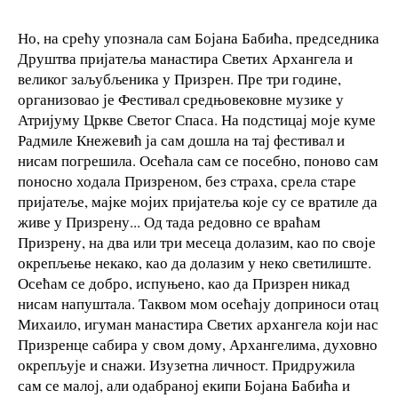
Но, на срећу упознала сам Бојана Бабића, председника
Друштва пријатеља манастира Светих Aрхангела и
великог заљубљеника у Призрен. Пре три године,
организовао је Фестивал средњовековне музике у
Атријуму Цркве Светог Спаса. На подстицај моје куме
Радмиле Кнежевић ја сам дошла на тај фестивал и
нисам погрешила. Осећала сам се посебно, поново сам
поносно ходала Призреном, без страха, срела старе
пријатеље, мајке мојих пријатеља које су се вратиле да
живе у Призрену... Од тада редовно се враћам
Призрену, на два или три месеца долазим, као по своје
окрепљење некако, као да долазим у неко светилиште.
Осећам се добро, испуњено, као да Призрен никад
нисам напуштала. Таквом мом осећају доприноси отац
Михаило, игуман манастира Светих архангела који нас
Призренце сабира у свом дому, Архангелима, духовно
окрепљује и снажи. Изузетна личност. Придружила
сам се малој, али одабраној екипи Бојана Бабића и