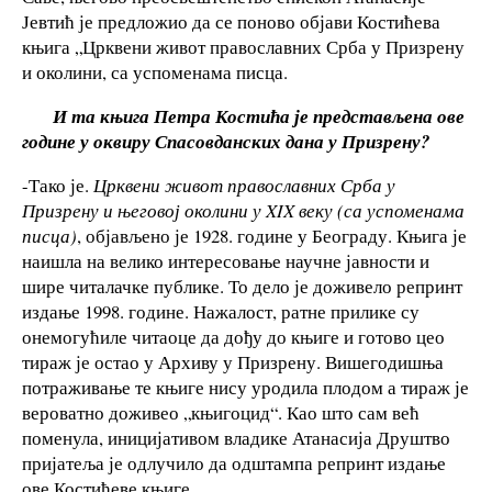
Јевтић је предложио да се поново објави Костићева
књига „Црквени живот православних Срба у Призрену
и околини, са успоменама писца.
И та књига Петра Костића је представљена ове
године у оквиру Спасовданских дана у Призрену?
-Тако је.
Црквени живот православних Срба у
Призрену и његовој околини
у
XIX
веку
(са успоменама
писца)
, објављено је 1928. године у Београду. Књига је
наишла на велико интересовање научне јавности и
шире читалачке публике. То дело је доживело репринт
издање 1998. године. Нажалост, ратне прилике су
онемогућиле читаоце да дођу до књиге и готово цео
тираж је остао у Архиву у Призрену. Вишегодишња
потраживање те књиге нису уродила плодом а тираж је
вероватно доживео „књигоцид“. Као што сам већ
поменула, иницијативом владике Атанасија Друштво
пријатеља је одлучило да одштампа репринт издање
ове Костићеве књиге.