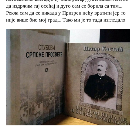
да издржим тај осећај и дуго сам се борила са тим...
Рекла сам да се никада у Призрен нећу вратити јер то
није више био мој град... Тако ми је то тада изгледало.