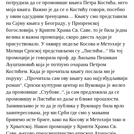
потрудила да се промовише књига Петра Костића, него
моја књига. Важно је да се о Костићу говори, посебно
у овим одсудним тренуцима ... Књигу смо представили
на Сајму књига у Београду, у Призренској
богословији, у Крипти Храма Св. Саве, то је била једна
велика и важна промоција, скоро двеста људи је
присуствовало. У оквиру недеље Косова и Метохије у
Матици Српској представљени су „Листићи...“ На тој
промоцији је говорила проф. др Љиљана Пешикан
Љуштановић која је потпуно очарана Петром
Костићем. Када је прочитала књигу послала ми је
поруку: ,,Прочитала сам ову књигу као најузбудљивији
роман“. Српски културни центар из Вуковара је желео
да промовише „Стубове..“, ја сам предложила да се
промовишу и Листићи из даље и ближе прошлости.
Занимиљиво је то да је публика у Вуковару била врло
заинтересована, јер ми Срби где смо у мањини
бринемо исте бриге, како на Косову и Метохији тако и
у Хрватској. Након промоције у Крипти Храма Св.
Саве, његово преосвештенство епископ Атанасије