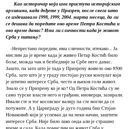
Као историчар који има приступа историјским
архивима, када дођете у Призрен, после свега што
се издешавало 1998, 1999, 2004. марта месеца, да ли
се дешава да поредите оно време Петра Костића и
ово време данас? Има ли сличности када је живот
Срба у питању?
-Непрестано поредим, има сличности, итекако... Ја
мислим да је време када је живео Петар Костић било
боље, можда чак и безбедније за Србе него данас.
Зашто, па зато што је тада у Призрену живело око 8500
Срба, зато што је у граду постојао руски конзулат који
је штитио интересе Срба, често и њихов голи живот.
Знало се у Призрену ко је ко? Од Петра Костића су не
само турске власти него и грађани, иноверци, зазирали.
Имали сте и тог косовског валију па сте могли да се
потужите. А у Цариграду је дуго година био Стојан
Новаковић који је успевао да на неки начин, заштити
интересе Срба. Није било лако онда али је страшно
време и сада. Када помислим на живот Срба у