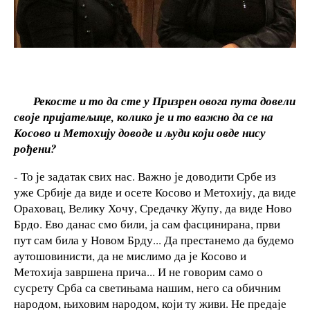
Рекосте и то да сте у Призрен овога пута довели
своје пријатељице, колико је и то важно да се на
Косово и Метохију доводе и људи који овде нису
рођени?
- То је задатак свих нас. Важно је доводити Србе из
уже Србије да виде и осете Косово и Метохију, да виде
Ораховац, Велику Хочу, Средачку Жупу, да виде Ново
Брдо. Ево данас смо били, ја сам фасцинирана, први
пут сам била у Новом Брду... Да престанемо да будемо
аутошовинисти, да не мислимо да је Косово и
Метохија завршена прича... И не говорим само о
сусрету Срба са светињама нашим, него са обичним
народом, њиховим народом, који ту живи. Не предаје