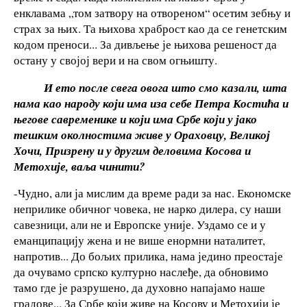
енклавама „том затвору на отвореном“ осетим зебњу и
страх за њих. Та њихова храброст као да се генетским
кодом преноси... За дивљење је њихова решеност да
остану у својој вери и на свом огњишту.
И ето после свега овога што смо казали, шта
нама као народу који има иза себе Петра Костића и
његове савременике и који има Србе који у јако
тешким околностима живе у Ораховцу, Великој
Хочи, Призрену и у другим деловима Косова и
Метохије, ваља чинити?
-Чудно, али ја мислим да време ради за нас. Економске
неприлике обичног човека, не нарко дилера, су наши
савезници, али не и Европске уније. Уздамо се и у
еманципацију жена и не више енормни наталитет,
напротив... До бољих прилика, нама једино преостаје
да очувамо српско културно наслеђе, да обновимо
тамо где је разрушено, да духовно напајамо наше
градове... За Србе који живе на Косову и Метохији је