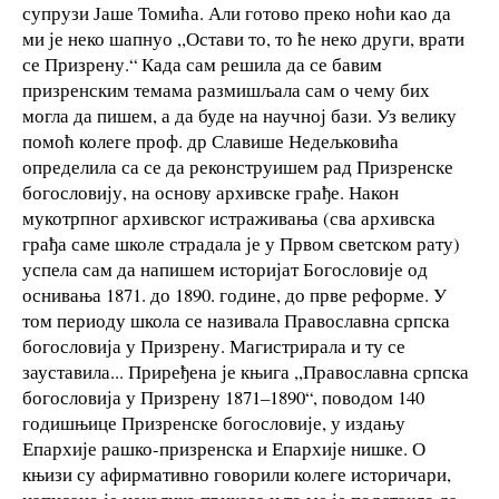
супрузи Јаше Томића. Али готово преко ноћи као да
ми је неко шапнуо ,,Остави то, то ће неко други, врати
се Призрену.“ Када сам решила да се бавим
призренским темама размишљала сам о чему бих
могла да пишем, а да буде на научној бази. Уз велику
помоћ колеге проф. др Славише Недељковића
определила са се да реконструишем рад Призренске
богословију, на основу архивске грађе. Након
мукотрпног архивског истраживања (сва архивска
грађа саме школе страдала је у Првом светском рату)
успела сам да напишем историјат Богословије од
оснивања 1871. до 1890. године, до прве реформе. У
том периоду школа се називала Православна српска
богословија у Призрену. Магистрирала и ту се
зауставила... Приређена је књига ,,Православна српска
богословија у Призрену 1871–1890“, поводом 140
годишњице Призренске богословије, у издању
Епархије рашко-призренска и Епархије нишке. О
књизи су афирмативно говорили колеге историчари,