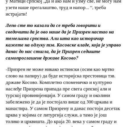
у Матици српској „да и ако нам и узму све, не могу нам
узети наше прегалаштво, труд и напор... “, треба
истрајати!
Лепо сте то казали да се треба говорити и
сведочити да је ово наше да је Призрен настао на
темељима српства. Али шта као историчар
кажете на одлуку тзв. Косовске владе, која је управо
данас до нас стигла, да је Призрен седиште
самопроглашене државе Косово?
-Призрен не може никако истински (осим као мртво
слово на папиру) да буде историјска престоница тзв.
државе Косово. Комплетно споменичко и културно
наслеђе Призрена припада пре свега српској али и
турској провинијенцији. У самом граду и околини
забележено је да је постојало више од 300 цркава и
манастира. У самом Призрену и данас постоји десетак
црква у којима се литургија служи, а тамо је још
толико и црквишта. До краја 20. века у самом граду и