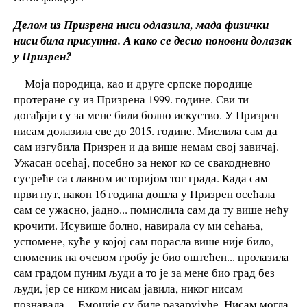
Делом
из Призрена ниси одлазила, мада физички
ниси била присутна. А како се десио поновни долазак
у Призрен?
Моја породица, као и друге српске породице
протеране су из Призрена 1999. године. Сви ти
догађаји су за мене били болно искуство. У Призрен
нисам долазила све до 2015. године. Мислила сам да
сам изгубила Призрен и да више немам свој завичај.
Ужасан осећај, посебно за неког ко се свакодневно
сусреће са славном историјом тог града. Када сам
први пут, након 16 година дошла у Призрен осећала
сам се ужасно, јадно... помислила сам да ту више нећу
крочити. Исувише болно, навирала су ми сећања,
успомене, куће у којој сам порасла више није било,
споменик на очевом гробу је био оштећен... пролазила
сам градом пуним људи а то је за мене био град без
људи, јер се ником нисам јавила, никог нисам
познавала.... Емоције су биле разарујуће. Нисам могла