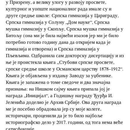
у Призрену, а велику улогу у развоју просвете,
културног и уопште националног рада имале су и
друге средње школе: Српска гимназија у Цариграду,
Српска гимназија у Солуну „Дом науке“, Српска
мушка гимназију у Скопљу, Српска мушка гимназија у
Битољу (она ми је била највећи изазов јер ми је било
потребно готово годину дана да откријем када је
гимназија и отворена) и Српска гимназија у
Пљевљима. Одбранила сам докторску дисертацију и из
ње је проистекла књига ,,Стубови српске просвете,
српске средње школе у Османском царству 1878–1912“.
Књига је објављена у издању Заводу за уџбенике.
Књига је запажена о томе сведоче и два значајна
признања: на Нишком сајму књига припала јој је
награда „Иницијал“, а Годишњу награду Ђурђа И.
Јеленића доделио је Архив Србије. Ова друга награда
ме је посебно обрадовала јер су моје колеге,
историчари, проценили да је то било најбоље
историографско дело у 2017. години, од тога нема веће
сатисфакције.