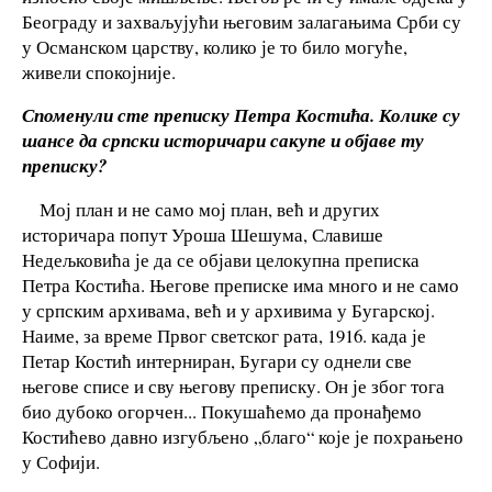
Београду и захваљујући његовим залагањима Срби су
у Османском царству, колико је то било могуће,
живели спокојније.
Споменули сте преписку Петра Костића. Колике су
шансе да српски историчари сакупе и објаве ту
преписку?
Мој план и не само мој план, већ и других
историчара попут Уроша Шешума, Славише
Недељковића је да се објави целокупна преписка
Петра Костића. Његове преписке има много и не само
у српским архивама, већ и у архивима у Бугарској.
Наиме, за време Првог светског рата, 1916. када је
Петар Костић интерниран, Бугари су однели све
његове списе и сву његову преписку. Он је због тога
био дубоко огорчен... Покушаћемо да пронађемо
Костићево давно изгубљено „благо“ које је похрањено
у Софији.