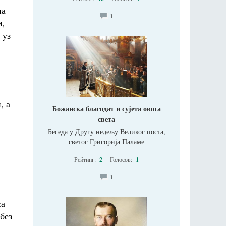
на
1
м,
 уз
, а
Божанска благодат и сујета овога
света
Беседа у Другу недељу Великог поста,
светог Григорија Паламе
Рейтинг:
2
Голосов:
1
1
са
без