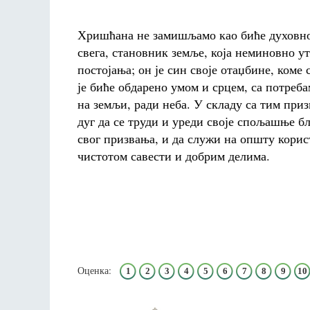
Хришћана не замишљамо као биће духовно, 
свега, становник земље, која неминовно ут
постојања; он је син своје отаџбине, коме 
је биће обдарено умом и срцем, са потреба
на земљи, ради неба. У складу са тим при
дуг да се труди и уреди своје спољашње б
свог призвања, и да служи на општу корист;
чистотом савести и добрим делима.
Оценка:
1
2
3
4
5
6
7
8
9
10