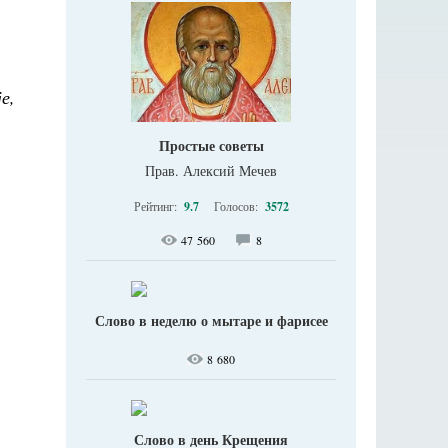
е,
Простые советы
Прав. Алексий Мечев
Рейтинг:
9.7
Голосов:
3572
47 560
8
Слово в неделю о мытаре и фарисее
8 680
Слово в день Крещения