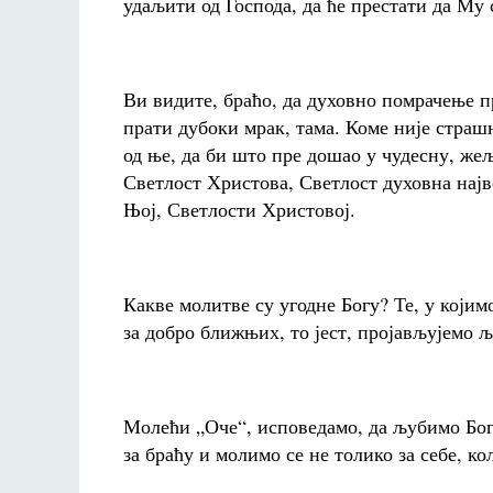
удаљити од Господа, да ће престати да Му 
Ви видите, браћо, да духовно помрачење п
прати дубоки мрак, тама. Коме није страшн
од ње, да би што пре дошао у чудесну, жељ
Светлост Христова, Светлост духовна најв
Њој, Светлости Христовој.
Какве молитве су угодне Богу? Те, у који
за добро ближњих, то јест, пројављујемо 
Молећи „Оче“, исповедамо, да љубимо Бог
за браћу и молимо се не толико за себе, ко