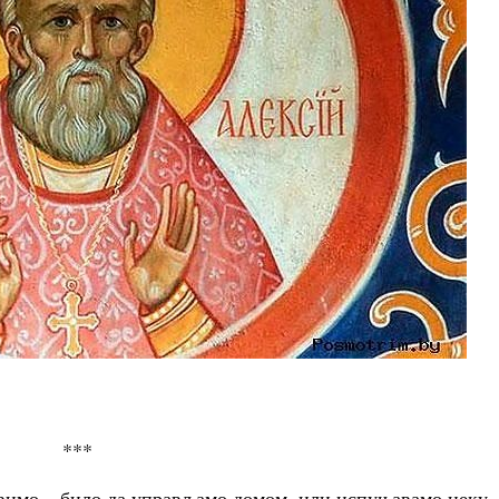
***
бавимо – било да управљамо домом, или испуњавамо неку