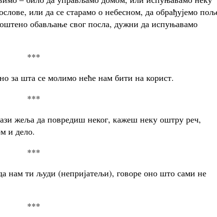
слове, или да се старамо о небесном, да обрађујемо пољ
 поштено обављање свог посла, дужни да испуњавамо
***
но за шта се молимо неће нам бити на корист.
***
лази жеља да повредиш неког, кажеш неку оштру реч,
м и дело.
***
да нам ти људи (непријатељи), говоре оно што сами не
***