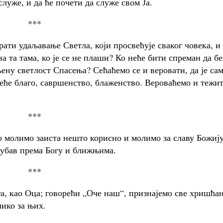
служе, и да ће почети да служе свом Ја.
***
рати удаљавање Светла, који просвећује сваког човека, и
а та тама, ко је се не плаши? Ко неће бити спреман да б
ену светлост Спасења? Сећаћемо се и веровати, да је са
еће благо, савршенство, блаженство. Вероваћемо и тежи
***
мо молимо заиста нешто корисно и молимо за славу Божију
љубав према Богу и ближњима.
***
а, као Оца; говорећи „Оче наш“, признајемо све хришћа
лико за њих.