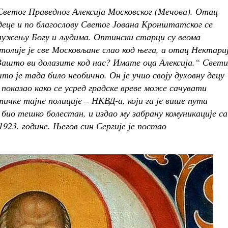
Светог Праведног Алексија Московског (Мечова). Отац
 деце и по благослову Светог Јована Кронштатског се
ужењу Богу и људима. Оптински старци су веома
олије је све Московљане слао код њега, а отац Нектариј
„Зашто ви долазите код нас? Имате оца Алексија.“ Свети
што је тада било необично. Он је учио своју духовну децу
 показао како се усред градске вреве може сачувати
ичке тајне полиције – НКВД-а, који га је више пута
 био тешко болестан, и издао му забрану комуникације са
1923. године. Његов син Сергије је постао