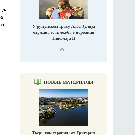
, да
ба
 се
У румунском граду Алба-Јулија
одржава се изложба о породици
Николаја II
3
НОВЫЕ МАТЕРИАЛЫ
Тверь как терапия: от Григория