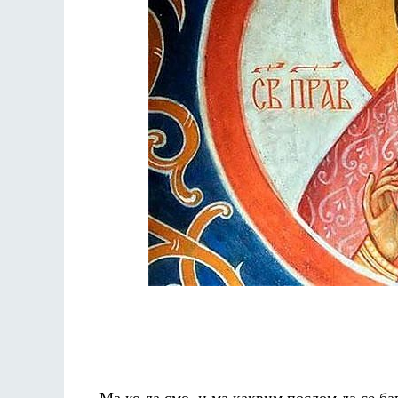
Ма ко да смо, и ма каквим послом да се 