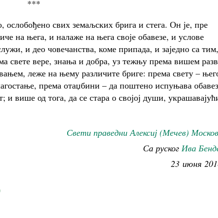
***
ослобођено свих земаљских брига и стега. Он је, пре
иче на њега, и налаже на њега своје обавезе, и услове
служи, и део човечанства, коме припада, и заједно са тим
ма свете вере, знања и добра, уз тежњу према вишем разв
звањем, леже на њему различите бриге: према свету – њег
лагостање, према отаџбини – да поштено испуњава обаве
 и више од тога, да се стара о својој души, украшавајући
Свети праведни Алексиј (Мечев) Моско
Са руског
Ива Бенд
23 июня 201