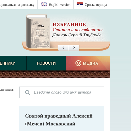
одписаться на рассылку
English version
Српска верзиjа
ЕННИКУ
НОВОСТИ
МЕДИА
спечатать
Святой праведный Алексий
(Мечев) Московский