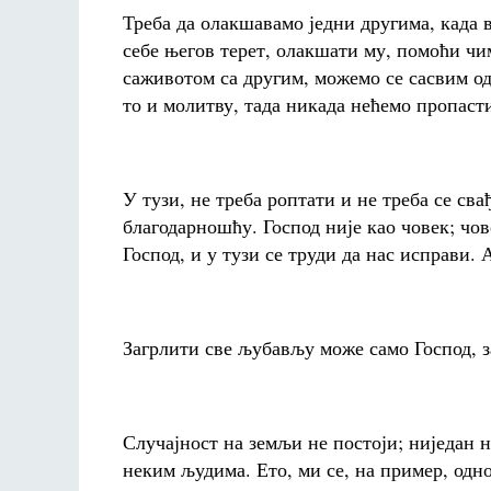
Треба да олакшавамо једни другима, када в
себе његов терет, олакшати му, помоћи ч
саживотом са другим, можемо се сасвим одр
то и молитву, тада никада нећемо пропасти,
У тузи, не треба роптати и не треба се св
благодарношћу. Господ није као човек; чов
Господ, и у тузи се труди да нас исправи.
Загрлити све љубављу може само Господ, з
Случајност на земљи не постоји; ниједан н
неким људима. Ето, ми се, на пример, одн