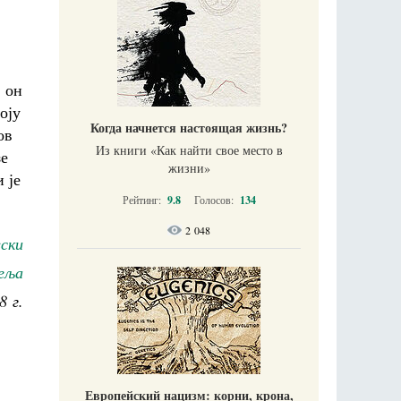
, он
оју
Когда начнется настоящая жизнь?
ов
Из книги «Как найти свое место в
зе
жизни​»
 је
Рейтинг:
9.8
Голосов:
134
2 048
вски
еља
8 г.
Европейский нацизм: корни, крона,