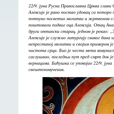
22/9
.
јуна Руска Православна Црква слави 
Алексије је рано постао удовац са петоро
потпуно посветио молитви и жртвеном сл
поштовали подвиг оца Алексија. Отац Анат
други оптински старац, једном је рекао: 
Алексије је служио литургију сваког дана 
непрестаној молитви и својим примером је
чистота срца. Био је честа мета комунист
саслушвао, последњи пут пред смрт док је
верницима. Баћушка се упокојио 22/9. јуна 
свештеномученик.