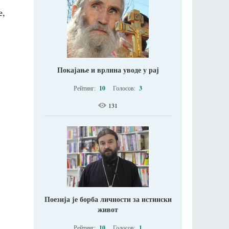
е,
Покајање и врлина уводе у рај
Рейтинг:
10
Голосов:
3
131
Поезија је борба личности за истински
живот
Рейтинг:
10
Голосов:
1