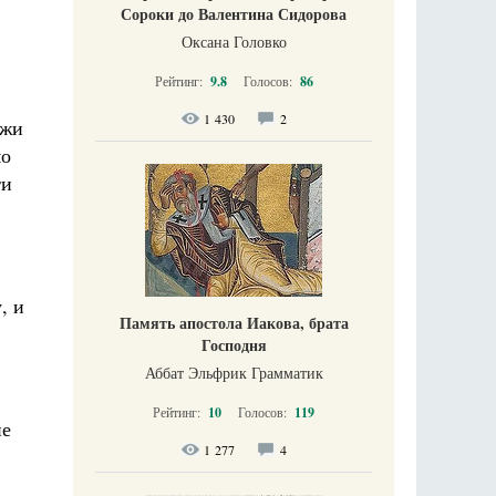
Сороки до Валентина Сидорова
Оксана Головко
Рейтинг:
9.8
Голосов:
86
1 430
2
ежи
мо
ти
, и
Память апостола Иакова, брата
Господня
Аббат Эльфрик Грамматик
Рейтинг:
10
Голосов:
119
не
1 277
4