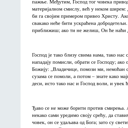
пажње. Међутим, Господ тог човека приводи
материјалном смислу, већ у неком ширем: д
би га својим примером привео Христу. Ако 
свакако неће бити ускраћена добродетељи.
приближиш; ако ти не желиш, Он ће наћи д
Господ је тако близу свима нама, тако нас 
нападају помисли, обрати се Господу; ако
Божију: „Владичице, помози ми, немоћан с
сузама се помоли, а потом – знате како мај
деси, исто тако нас и Господ воли, и увек 
Ђаво се не може борити против смирења. А
некако сами уредимо своју срећу, да стави
човек, он се удаљава од Бога; зато су свет