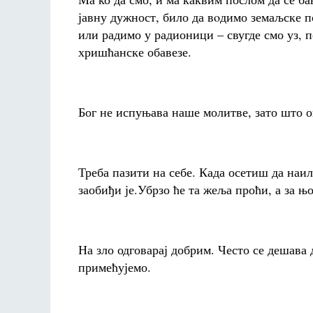
јавну дужност, било да вoдимо земаљске по
или радимо у радионици – свугде смо уз,
хришћанске обавезе.
Бог не испуњава наше молитве, зато што о
Треба пазити на себе. Када осетиш да наи
заобиђи је.Убрзо ће та жеља проћи, а за њо
На зло одговарај добрим. Често се дешава 
примећујемо.