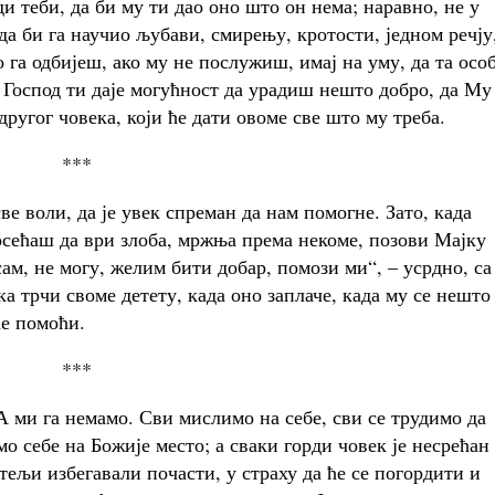
 теби, да би му ти дао оно што он нема; наравно, не у
а би га научио љубави, смирењу, кротости, једном речју
га одбијеш, ако му не послужиш, имај на уму, да та осо
 Господ ти даје могућност да урадиш нешто добро, да Му
ругог човека, који ће дати овоме све што му треба.
***
све воли, да је увек спреман да нам помогне. Зато, када
 осећаш да ври злоба, мржња према некоме, позови Мајку
ам, не могу, желим бити добар, помози ми“, – усрдно, са
ка трчи своме детету, када оно заплаче, када му се нешто
ће помоћи.
***
 ми га немамо. Сви мислимо на себе, сви се трудимо да
мо себе на Божије место; а сваки горди човек је несрећан
итељи избегавали почасти, у страху да ће се погордити и