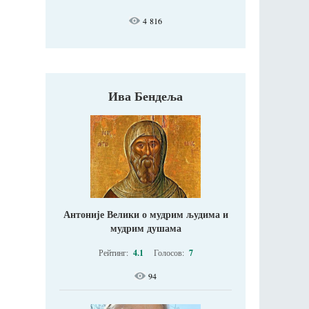
4 816
Ива Бендеља
Антоније Велики о мудрим људима и
мудрим душама
Рейтинг:
4.1
Голосов:
7
94