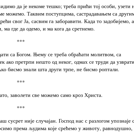
идимо да је некоме тешко; треба прићи тој особи, узети 
име можемо. Таквим поступцима, састрадавањем са други
ећи свог Ја, сасвим га заборавити. Када то задобијемо, а
 ма где да одемо, и ма кога да сретнемо.
***
ађати са Богом. Њему се треба обраћати молитвом, са
ек ако претрпи нешто од неког, одмах се труди да узврати
 Ако бисмо знали шта други трпе, не бисмо роптали.
***
ато, заволети све можемо само кроз Христа.
***
аш сусрет није случајан. Господ нас с разлогом упознаје 
осимо према људима које срећемо у животу, равнодушно, 