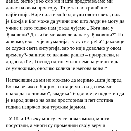
данас, битно је ко смо ми и шта представљамо ми
данас на овом простору. То је за нас хришћане
најбитније. Није сила и моћ од људи овога света, сила
је Божја и Бог може да учини оно што људи не могу да
учине и зато тешко нам је кад чујемо ,, Кога има у
Ђаковици? Да ли би ми живели данас у Ђаковици?” Па,
живимо, ево, ту је игуманија, ту су сестре! У Ђаковици
се служи света литургија, зар то није довољно у овом
времену?- запитао се владика рашко – призренски, и
додао да ће ,,Господ од тог малог семена учинити да
се умножимо, онолико колика је његова воља.“
Нагласивши да ми не можемо да меримо „шта је пред
Богом велико и бројно, а шта је мало и да немамо
право да то чинимо“, владика Теодосије је подсетио да
је народ живео на овим просторима и пет стотина
година издржао под турским јармом.
- У 18. и 19. веку многу су се полакомили, многи
посустали, а многи су променили своју веру и