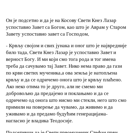
Он је подсетио и да је на Косову Свети Кнез Лазар
успоставио Завет са Богом, као што је Аврам у Старом
Завету успоставио завет са Господом,
- Крвљу својом и свих јунака и оног што је највредније
било тада, Свети Кнез Лазар је успоставио Завет и
верност Богу. И ми који смо тога рода и тог имена
треба да сачувамо тај Завет. Нико нема право да гази
по крви светих мученика,а ова земља је натопљена
крвљу и да се одричемо онога што је крвљу плаћено.
Ако неко отима то је друго, али не смемо ми
добровољно да предајемо и поклањамо и да се
одричемо од онога што нисмо ми стекли, него што смо
примили на поверење да чувамо, да живимо и да
уживамо и да предамо будућим генерацијама-
нагласио је владика Теодосије.
Подсетивши да је Свети првомученик Стефан први