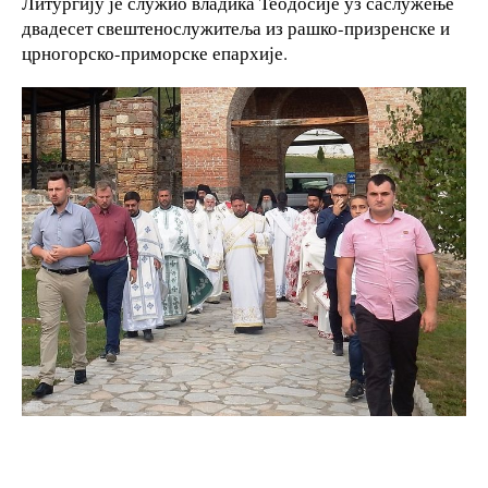
Литургију је служио владика Теодосије уз саслужење
двадесет свештенослужитеља из рашко-призренске и
црногорско-приморске епархије.