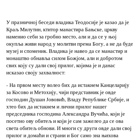
У празничној беседи владика Теодосије је казао да је
Краљ Милутин, ктитор манастира Бањске, цркву
наменио себи за гробно место, али и да се у њој
окупља живи народ у молитви према Богу, а не да буде
музеј и споменик. Владика је навео да се манастир и
монаштво обнавља силом Божјом, али и добротом
свих коју су дали свој прилог, којима је и данас
исказао своју захвалност:
- На првом месту волео бих да истакнем Канцеларију
за Косово и Метохију, чији представник је овде
господин Душан Јововић, Владу Републике Србије, и
хтео бих да истакнем и лични прилог нашег
председника господина Александра Вучића, који је
посетио ову обитељ и који је сам зажелео да се ова
света обитељ обнови. И многи су други овде дали свој
прилог и домаћи и страни и Бог само зна њихова