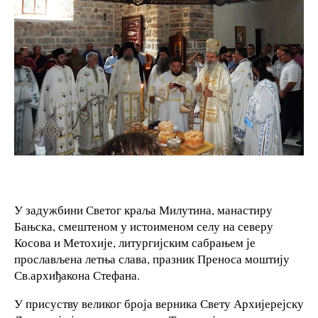
У задужбини Светог краља Милутина, манастиру
Бањска, смештеном у истоименом селу на северу
Косова и Метохије, литургијским сабрањем је
прослављена летња слава, празник Преноса моштију
Св.архиђакона Стефана.
У присуству великог броја верника Свету Архијерејску