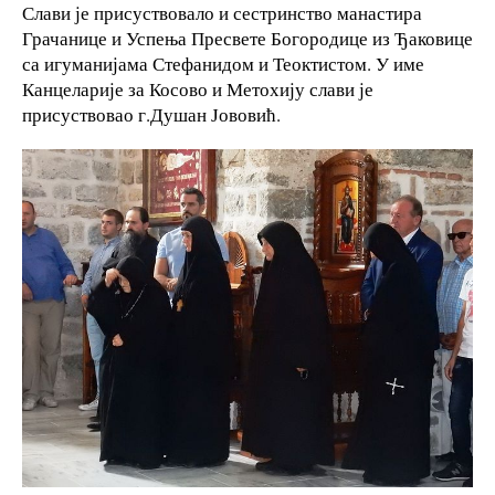
Слави је присуствовало и сестринство манастира
Грачанице и Успења Пресвете Богородице из Ђаковице
са игуманијама Стефанидом и Теоктистом. У име
Канцеларије за Косово и Метохију слави је
присуствовао г.Душан Јововић.