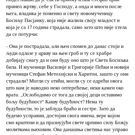
принео жртву, себе у Господу, а онда и многи после
њега, владика је поменио и свету новомученицу
Босиљу Пасјанку, која није жалила своју младост и
која је са 17 година страдала, само зато што није хтела
да се потурчи:
- Она је пострадала, али њен спомен до данас стоји и
људи одлазе у цркву на њен гроб и ту се храбре
добијају снагу да и они буду оно што је Света Босиљка
била. И мученици Василије и Григорије Пећки и новији
мученици Стефан Метохијски и Харитон, зашто су они
страдали? Могли су отићи, могли су се одрећи овога
што нам је наводно неко оптерећење, неки камен око
врата. ,,Ослободимо се тога да својој деци оставимо
бољу будућност“ Какву будућност? Нема ту
будућности, то је заблуда браћо и сестре. Зато да
будемо усправни, достојни свога имена, вере којом
смо крштени и да празнујући свете црпимо силу Божју
молитвама њиховим. Ова данашња светиња нас управо