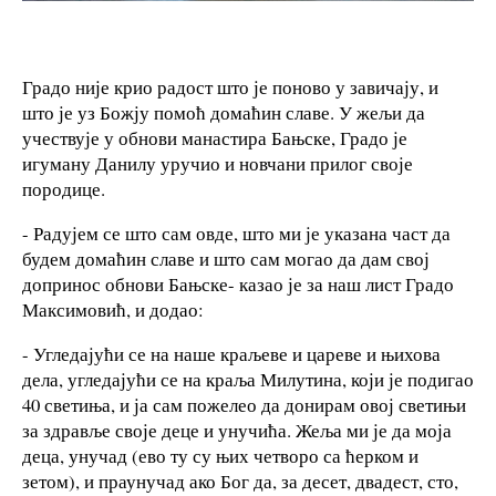
Градо није крио радост што је поново у завичају, и
што је уз Божју помоћ домаћин славе. У жељи да
учествује у обнови манастира Бањске, Градо је
игуману Данилу уручио и новчани прилог своје
породице.
- Радујем се што сам овде, што ми је указана част да
будем домаћин славе и што сам могао да дам свој
допринос обнови Бањске- казао је за наш лист Градо
Максимовић, и додао:
- Угледајући се на наше краљеве и цареве и њихова
дела, угледајући се на краља Милутина, који је подигао
40 светиња, и ја сам пожелео да донирам овој светињи
за здравље своје деце и унучића. Жеља ми је да моја
деца, унучад (ево ту су њих четворо са ћерком и
зетом), и праунучад ако Бог да, за десет, двадест, сто,