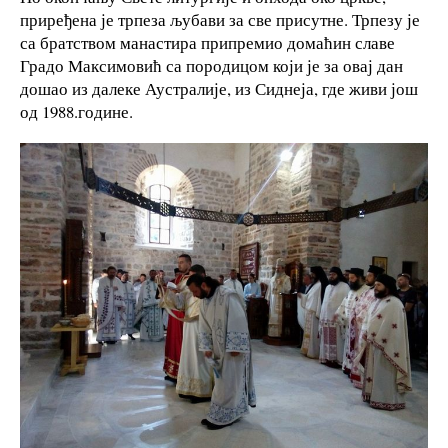
приређена је трпеза љубави за све присутне. Трпезу је
са братством манастира припремио домаћин славе
Градо Максимовић са породицом који је за овај дан
дошао из далеке Аустралије, из Сиднеја, где живи још
од 1988.године.