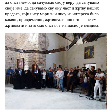
да опстанемо, да сачувамо своју веру, да сачувамо
своје име, да сачувамо сву ону част и жртву наших
предака, који нису марили и нису из интереса било
каквог, привременог, жртвовали оно што се не сме
жртвовати и зато смо опстали- нагласио је владика.