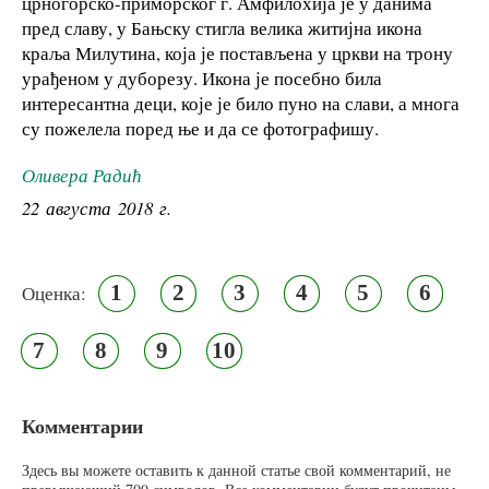
црногорско-приморског г. Амфилохија је у данима
пред славу, у Бањску стигла велика житијна икона
краља Милутина, која је постављена у цркви на трону
урађеном у дуборезу. Икона је посебно била
интересантна деци, које је било пуно на слави, а многа
су пожелела поред ње и да се фотографишу.
Оливера Радић
22 августа 2018 г.
1
2
3
4
5
6
Оценка:
7
8
9
10
Комментарии
Здесь вы можете оставить к данной статье свой комментарий, не