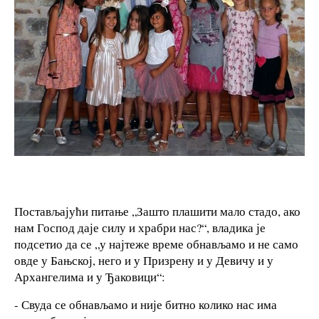
Постављајући питање „Зашто плашити мало стадо, ако
нам Господ даје силу и храбри нас?“, владика је
подсетио да се „у најтеже време обнављамо и не само
овде у Бањској, него и у Призрену и у Девичу и у
Архангелима и у Ђаковици“:
- Свуда се обнављамо и није битно колико нас има