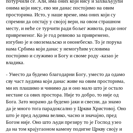
потурчили се. Али, има оних који нису и захваљујући
онима који нису, ево ми данас постојимо на овим
просторима. Исто, у наше време, има оних који су
спремни да опстају у својој вери, на овом страшном
месту, и неће се турчити ради бољег живота, ради оног
привременог. Ко је год ревново за привремено,
изгубио је и овоземаљско и ононебеско. То је порука
нама Србима који данас у немогућим условима
постојимо и служимо и Богу и своме роду -казао је
владика.
- Уместо да будемо благодарни Богу, уместо да одамо
сву част људима који данас живе на овим просторима,
ми их плашимо и чинимо да и оно мало што је остало
нестане са ових простора. Није то добро, то није од
Бога. Зато морамо да будемо јаки и свесни, да знамо
да је много тога парадоксално у Цркви Христовој. Оно
што је пред људима велико, часно и значајно, пред
Богом није. Оно што људи презиру то је Господ узео
да на том крајугаоном камену подигне Цркву своју и