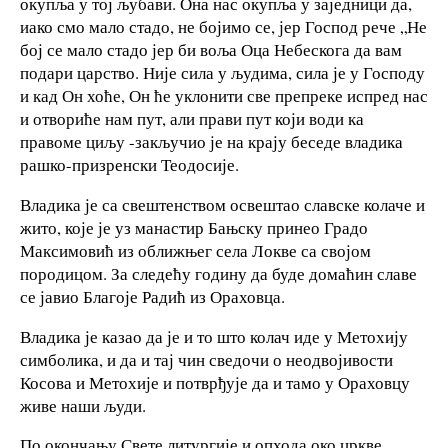
окупља у тој љубави. Она нас окупља у заједници да,
иако смо мало стадо, не бојимо се, јер Господ рече „Не
бој се мало стадо јер би воља Оца Небескога да вам
подари царство. Није сила у људима, сила је у Господу
и кад Он хоће, Он ће уклонити све препреке испред нас
и отвориће нам пут, али прави пут који води ка
правоме циљу -закључио је на крају беседе владика
рашко-призренски Теодосије.
Владика је са свештенством освештао славске колаче и
жито, које је уз манастир Бањску принео Градо
Максимовић из оближњег села Локве са својом
породицом. За следећу годину да буде домаћин славе
се јавио Благоје Радић из Ораховца.
Владика је казао да је и то што колач иде у Метохију
симболика, и да и тај чин сведочи о неодвојивости
Косова и Метохије и потврђује да и тамо у Ораховцу
живе наши људи.
По окончању Свете литургије и опхода око цркве,