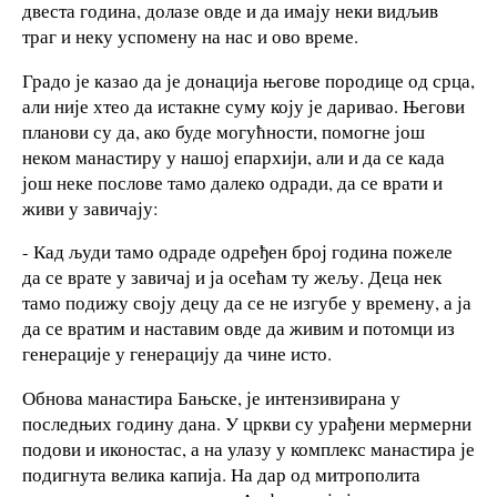
двеста година, долазе овде и да имају неки видљив
траг и неку успомену на нас и ово време.
Градо је казао да је донација његове породице од срца,
али није хтео да истакне суму коју је даривао. Његови
планови су да, ако буде могућности, помогне још
неком манастиру у нашој епархији, али и да се када
још неке послове тамо далеко одради, да се врати и
живи у завичају:
- Кад људи тамо одраде одређен број година пожеле
да се врате у завичај и ја осећам ту жељу. Деца нек
тамо подижу своју децу да се не изгубе у времену, а ја
да се вратим и наставим овде да живим и потомци из
генерације у генерацију да чине исто.
Обнова манастира Бањске, је интензивирана у
последњих годину дана. У цркви су урађени мермерни
подови и иконостас, а на улазу у комплекс манастира је
подигнута велика капија. На дар од митрополита