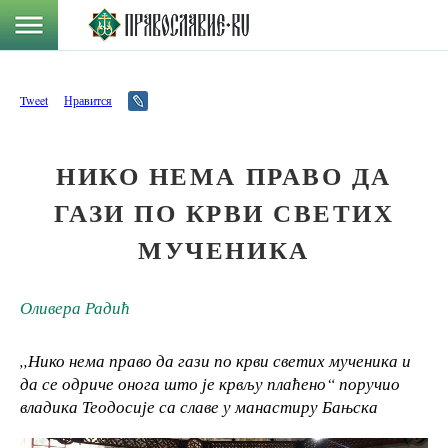
Tweet
Нравится
НИКО НЕМА ПРАВО ДА
ГАЗИ ПО КРВИ СВЕТИХ
МУЧЕНИКА
Оливера Радић
,,Нико нема право да гази по крви светих мученика и
да се одриче онога што је крвљу плаћено“ поручио
владика Теодосије са славе у манастиру Бањска