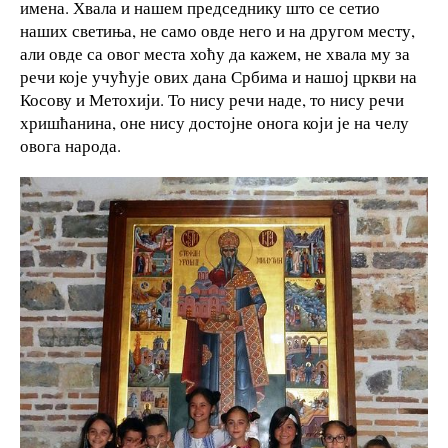
имена. Хвала и нашем председнику што се сетио
наших светиња, не само овде него и на другом месту,
али овде са овог места хоћу да кажем, не хвала му за
речи које учућује ових дана Србима и нашој цркви на
Косову и Метохији. То нису речи наде, то нису речи
хришћанина, оне нису достојне онога који је на челу
овога народа.