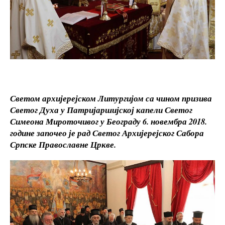
Светом архијерејском Литургијом са чином призива
Светог Духа у Патријаршијској капели Светог
Симеона Мироточивог у Београду 6. новембра 2018.
године започео је рад Светог Архијерејског Сабора
Српске Православне Цркве.