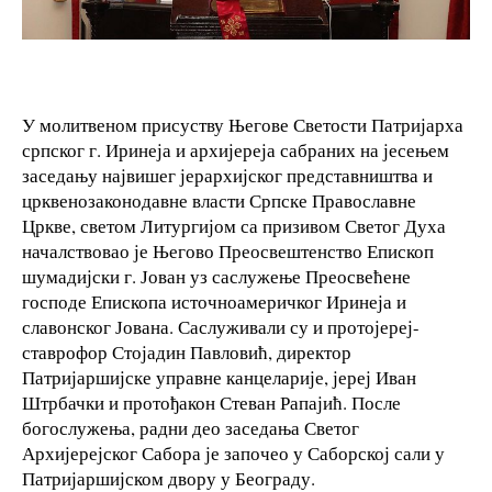
У молитвеном присуству Његове Светости Патријарха
српског г. Иринеја и архијереја сабраних на јесењем
заседању највишег јерархијског представништва и
црквенозаконодавне власти Српске Православне
Цркве, светом Литургијом са призивом Светог Духа
началствовао је Његово Преосвештенство Епископ
шумадијски г. Јован уз саслужење Преосвећене
господе Епископа источноамеричког Иринеја и
славонског Јована. Саслуживали су и протојереј-
ставрофор Стојадин Павловић, директор
Патријаршијске управне канцеларије, јереј Иван
Штрбачки и протођакон Стеван Рапајић. После
богослужења, радни део заседања Светог
Архијерејског Сабора је започео у Саборској сали у
Патријаршијском двору у Београду.