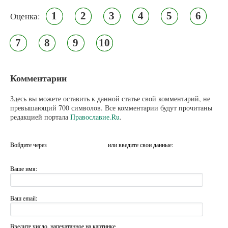
1
2
3
4
5
6
Оценка:
7
8
9
10
Комментарии
Здесь вы можете оставить к данной статье свой комментарий, не
превышающий 700 символов. Все комментарии будут прочитаны
редакцией портала
Православие.Ru
.
Войдите через
или введите свои данные:
Ваше имя:
Ваш email:
Введите число, напечатанное на картинке