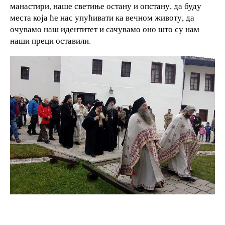
манастири, наше светиње остану и опстану, да буду
места која ће нас упућивати ка вечном животу, да
очувамо наш идентитет и сачувамо оно што су нам
наши преци оставили.