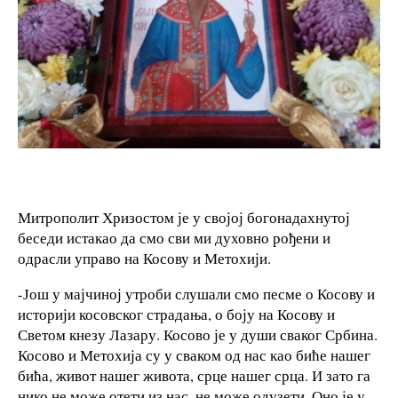
Митрополит Хризостом је у својој богонадахнутој
беседи истакао да смо сви ми духовно рођени и
одрасли управо на Косову и Метохији.
-Још у мајчиној утроби слушали смо песме о Косову и
историји косовског страдања, о боју на Косову и
Светом кнезу Лазару. Косово је у души сваког Србина.
Косово и Метохија су у сваком од нас као биће нашег
бића, живот нашег живота, срце нашег срца. И зато га
нико не може отети из нас, не може одузети. Оно је у