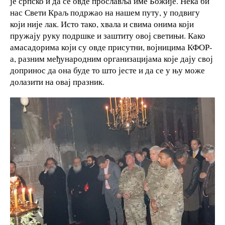
је српско и да се овде прославља име Божије. Нека би
нас Свети Краљ подржао на нашем путу, у подвигу
који није лак. Исто тако, хвала и свима онима који
пружају руку подршке и заштиту овој светињи. Како
амасадорима који су овде присутни, војницима КФОР-
а, разним међународним организацијама које дају свој
допринос да она буде то што јесте и да се у њу може
долазити на овај празник.