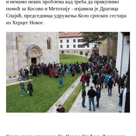
и немамо неких проблема кад треба да прикупимо
помоћ за Косово и Метохију - изјавила је Драгица
Спајић, председница удружења Коло српских сестара
из Херцег Новог.