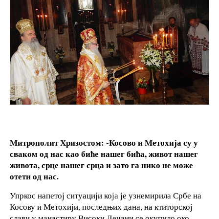
Митрополит Хризостом: -Косово и Метохија су у
сваком од нас као биће нашег бића, живот нашег
живота, срце нашег срца и зато га нико не може
отети од нас.
Упркос напетој ситуацији која је узнемирила Србе на
Косову и Метохији, последњих дана, на ктиторској
слави у манастиру Високи Дечани се окупило око