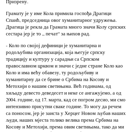
Призрену.
Грамату је у име Кола примила госпођа Драгици
Спаић, председница овог хуманитарног удружења.
Драгица је рекла да Грамата много значи Колу српских
сестара јер је то ,, печат“ за њихов рад.
- Коло по својој дефиници је хуманитарна и
родољубива организација, која његује српску
традицију и културу у сарадњи са Српском
православном црквом и значи с једне стране Коло као
Коло и има већу обавезу, ту родољубиву и
хуманитарну да се брине о Србима на Косову и
Метохији о нашим светињама. Већ годинама, од
хиљаду девесто деведесет и неке се ангажујемо, а од
2004. године, од 17. марта, кад се погром десио, ми смо
интензивно присутни сваке године. То могу да речем
са поносом, јер је заиста у Херцег Новом љубав наших
људи, наших мјеста толико велика према Србима на
Косову и Метохији, према овим светињама, тако да ми