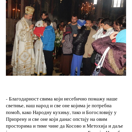
- Благодарност свима који несебично помажу наше
светиње, наш народ и све оне којима је потребна
помоћ, како Народну кухињу, тако и Богословију у
Призрену и све оне који данас опстају на овим
просторима и тиме чине да Косово и Метохија и даље