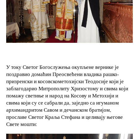
У току Светог Богослужења окупљене вернике је
поздравио домаћин Преосвећени владика рашко-
призренски и косовскометохијски Теодосије који је
заблагодарио Митрополиту Хризостому и свима који
помажу светиње и народ на Косову и Метохији и
свима који су се сабрали да, заједно са игуманом
архимандритом Савом и дечанском братијом,
прославе Светог Краља Стефана и целивају његове
Свете мошти: