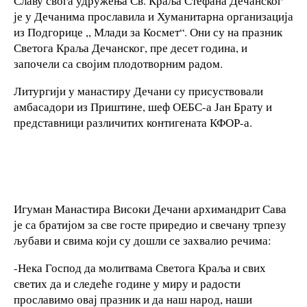
Славу свога удружења Св. Краља Стефана Дечанског
је у Дечанима прославила и Хуманитарна организација
из Подгорице ,, Млади за Космет“. Они су на празник
Светога Краља Дечанског, пре десет година, и
започели са својим плодотворним радом.
Литургији у манастиру Дечани су присуствовали
амбасадори из Приштине, шеф ОЕБС-а Јан Брату и
представници различитих контигената КФОР-а.
Игуман Манастира Високи Дечани архимандрит Сава
је са братијом за све госте приредио и свечану трпезу
љубави и свима који су дошли се захвалио речима:
-Нека Господ да молитвама Светога Краља и свих
светих да и следеће године у миру и радости
прославимо овај празник и да наш народ, наши