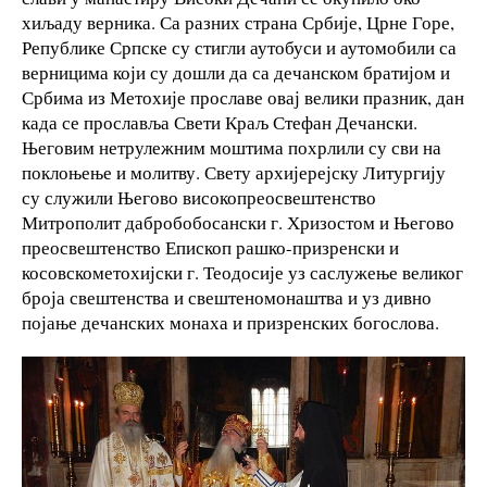
хиљаду верника. Са разних страна Србије, Црне Горе,
Републике Српске су стигли аутобуси и аутомобили са
верницима који су дошли да са дечанском братијом и
Србима из Метохије прославе овај велики празник, дан
када се прославља Свети Краљ Стефан Дечански.
Његовим нетрулежним моштима похрлили су сви на
поклоњење и молитву. Свету архијерејску Литургију
су служили Његово високопреосвештенство
Митрополит дабробобосански г. Хризостом и Његово
преосвештенство Епископ рашко-призренски и
косовскометохијски г. Теодосије уз саслужење великог
броја свештенства и свештеномонаштва и уз дивно
појање дечанских монаха и призренских богослова.