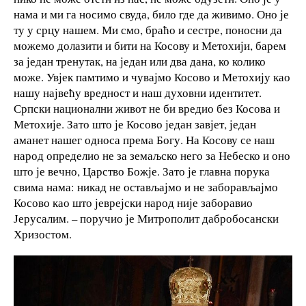
нама и ми га носимо свуда, било где да живимо. Оно је
ту у срцу нашем. Ми смо, браћо и сестре, поносни да
можемо долазити и бити на Косову и Метохији, барем
за један тренутак, на један или два дана, ко колико
може. Увјек памтимо и чувајмо Косово и Метохију као
нашу највећу вредност и наш духовни идентитет.
Српски национални живот не би вредио без Косова и
Метохије. Зато што је Косово један завјет, један
аманет нашег односа према Богу. На Косову се наш
народ определио не за земаљско него за Небеско и оно
што је вечно, Царство Божје. Зато је главна порука
свима нама: никад не остављајмо и не заборављајмо
Косово као што јеврејски народ није заборавио
Јерусалим. – поручио је Митрополит дабробосански
Хризостом.