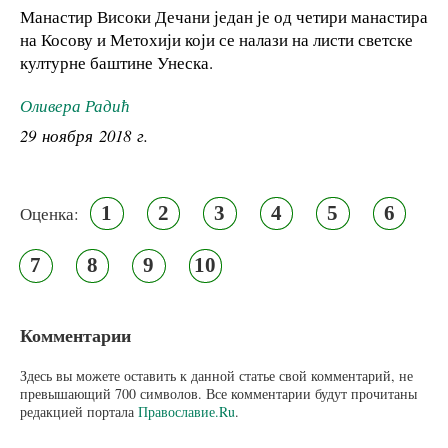
Манастир Високи Дечани један је од четири манастира
на Косову и Метохији који се налази на листи светске
културне баштине Унеска.
Оливера Радић
29 ноября 2018 г.
1
2
3
4
5
6
Оценка:
7
8
9
10
Комментарии
Здесь вы можете оставить к данной статье свой комментарий, не
превышающий 700 символов. Все комментарии будут прочитаны
редакцией портала
Православие.Ru
.