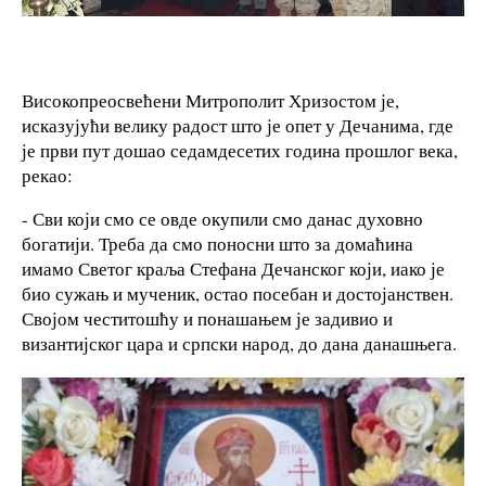
Високопреосвећени Митрополит Хризостом је,
исказујући велику радост што је опет у Дечанима, где
је први пут дошао седамдесетих година прошлог века,
рекао:
- Сви који смо се овде окупили смо данас духовно
богатији. Треба да смо поносни што за домаћина
имамо Светог краља Стефана Дечанског који, иако је
био сужањ и мученик, остао посебан и достојанствен.
Својом честитошћу и понашањем је задивио и
византијског цара и српски народ, до дана данашњега.