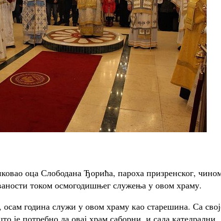
ликовао оца Слободана Ђорића, пароха призренског, чино
ваности током осмогодишњег служења у овом храму.
 осам година служи у овом храму као старешина. Са сво
што је потребно да овај храм саборни, и сада катедрални