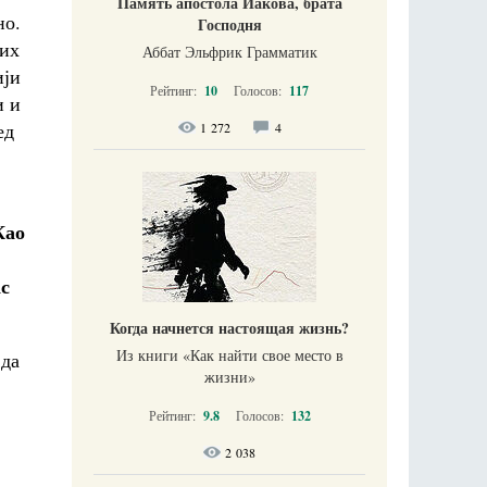
Память апостола Иакова, брата
но.
Господня
них
Аббат Эльфрик Грамматик
ији
Рейтинг:
10
Голосов:
117
и и
ед
1 272
4
Као
с
Когда начнется настоящая жизнь?
Из книги «Как найти свое место в
 да
жизни​»
Рейтинг:
9.8
Голосов:
132
2 038