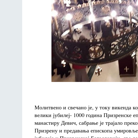
Молитвено и свечано је, у току викенда ко
велики јубилеј- 1000 година Призренске е
манастиру Девич, сабрање је трајало пре
Призрену и предавања епископа умировљено