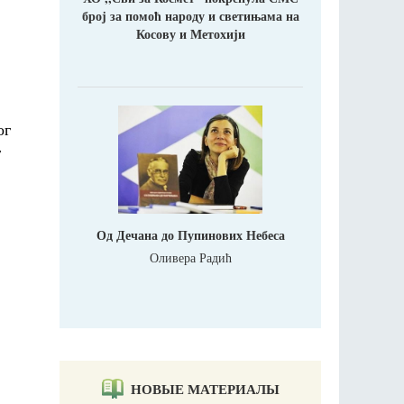
број за помоћ народу и светињама на
Косову и Метохији
ог
г
Од Дечана до Пупинових Небеса
Оливера Радић
НОВЫЕ МАТЕРИАЛЫ