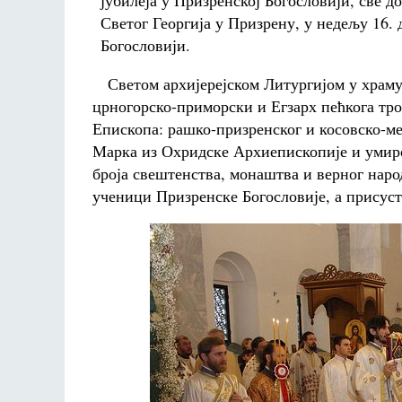
јубилеја у Призренској Богословији, све д
Светог Георгија у Призрену, у недељу 16.
Богословији.
Светом архијерејском Литургијом у храму 
црногорско-приморски и Егзарх пећкога тр
Епископа: рашко-призренског и косовско-ме
Марка из Охридске Архиепископије и умиро
броја свештенства, монаштва и верног наро
ученици Призренске Богословије, а присуст