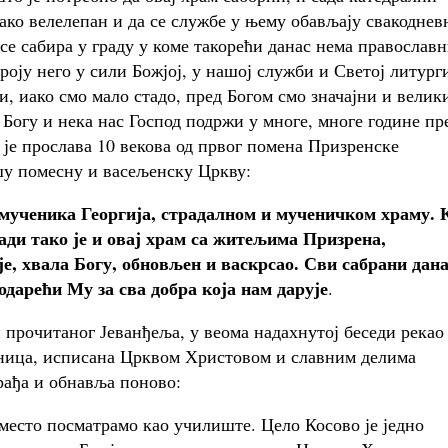
ако велелепан и да се службе у њему обављају свакоднев
се сабира у граду у коме такорећи данас нема православ
броју него у сили Божјој, у нашој служби и Светој литург
, иако смо мало стадо, пред Богом смо значајни и велик
 Богу и нека нас Господ подржи у многе, многе године пр
а је прослава 10 векова од првог помена Призренске
ашу помесну и васељенску Цркву:
омученика Георгија, страдалном и мученичком храму. 
ади тако је и овај храм са житељима Призрена,
е, хвала Богу, обновљен и васкрсао. Сви сабрани дана
одарећи Му за сва добра која нам дарује
.
очитаног Јеванђеља, у веома надахнутој беседи рекао
оница, исписана Црквом Христовом и славним делима
 рађа и обнавља поново:
о место посматрамо као училиште. Цело Косово је једно