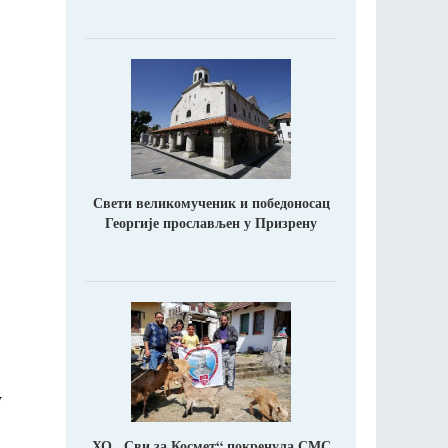
Свети великомученик и победоносац
Георгије прослављен у Призрену
у
ХО ,,Сви за Космет“ покренула СМС