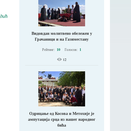
дић
Видовдан молитвено обележен у
Грачаници и на Газиместану
Рейтинг:
10
Голосов:
1
12
Одрицање од Косова и Метохије jе
ампутација срца из нашег народног
бића