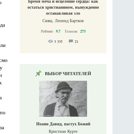
Бремя меча и исцеление сердца: как
о
остаться христианином, вынужденно
останавливая зло
Свящ. Леонид Бартков
да
Рейтинг:
9.7
Голосов:
273
3 335
21
ели
смо
у
ВЫБОР ЧИТАТЕЛЕЙ
и
х
а
 по
Иоанн Давид, пастух Божий
за
Кристиан Курте