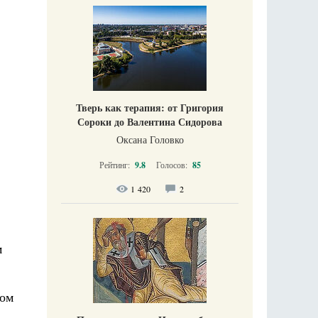
Тверь как терапия: от Григория
Сороки до Валентина Сидорова
Оксана Головко
Рейтинг:
9.8
Голосов:
85
1 420
2
м
јом