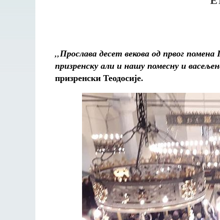
,,Прослава десет векова од првог помена 
призренску али и нашу помесну и васељен
призренски Теодосије.