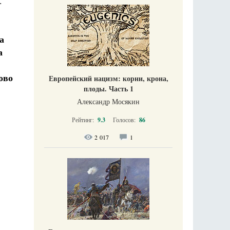
.
а
а
ово
Европейский нацизм: корни, крона,
плоды. Часть 1
Александр Мосякин
Рейтинг:
9.3
Голосов:
86
2 017
1