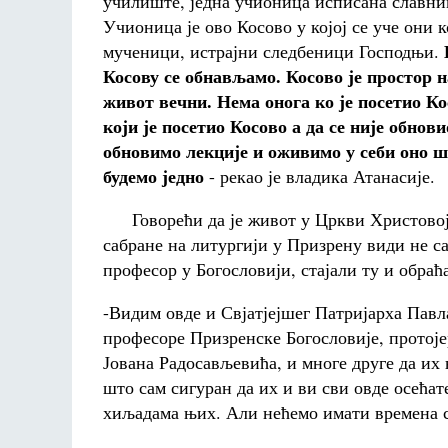
училиште, једна учионица исписана славни
Учионица је ово Косово у којој се уче они 
мученици, истрајни следбеници Господњи.
Косову се обнављамо.
Косово је простор н
живот вечни. Нема онога ко је посетио Ко
који је посетио Косово а да се није обнов
обновимо лекције и оживимо у себи оно шт
будемо једно
- рекао је владика Атанасије.
Говорећи да је живот у Цркви Христовој за
сабране на литургији у Призрену види не са
професор у Богословији, стајали ту и обраћ
-Видим овде и Свјатјејшег Патријарха Павл
професоре Призренске Богословије, протоје
Јована Радосављевића, и многе друге да их н
што сам сигуран да их и ви сви овде осећат
хиљадама њих. Али нећемо имати времена с