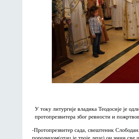
У току литургије владика Теодосије је од
протопрезвитера због ревности и пожртво
-Протопрезвитер сада, свештеник Слободан,
породицом(отац је троје деце) он чини све 