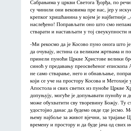
Сабрањима у цркви Светога Ђорђа, по речи
су чинили они вековима пре нас, јер у иску
крепког хришћанина у којем је најбитније 
наслеђено! Поправљати оно што смо непажњ
стварати и настављати у тој свеукупности н
-Ми рекосмо да је Косово пуно онога што ј
да очувају, истина са великим жртвама и по
принели пуноћи Цркве Христове велики број
синоћ у предавању преосвећеног епископа А
не само стварање, него и обнављање, попра
који се уче на простору Косова и Метохије 
Апостола и свих светих из пуноће Цркве Хр
допуњују, могуће је допуњавати пуноћу и д
може обухватити сву творевину Божју. Ту ст
удостојио данас да будемо овде где јесмо. 
њему најбоље за живот вјечни, за трајање 
времену и простору и да буде јача од свих 