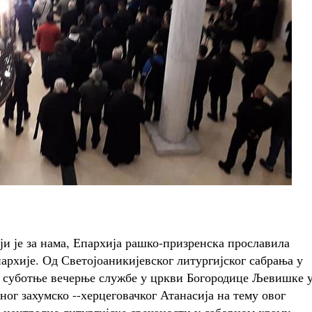
ји је за нама, Епархија рашко-призренска прославила
пархије. Од Светојоаникијевског литургијског сабрања у
ко суботње вечерње службе у цркви Богородице Љевишке 
г захумско --херцеговачког Атанасија на тему овог