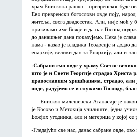
храм Епископа рашко – призренског буде ов
Ево призренски богослови овде поју, народ 
житеља, свега двадесетак. Али, није моћ у 
призивамо име Божје и да нас Господ подржи
до данашњег дана показујемо. Нека је слава
нама - казао је владика Теодосије и додао д
епархије, велики дан за Епархију, али и н
-Сабрани смо овде у храму Светог велик
што је и Свети Георгије страдао Христа р
православним хришћанима, страдао, али ј
овде, радујемо се и служимо Господу, благ
Епископ милешевски Атанасије је након пр
је Косово и Метохија училиште, једна учи
Божјих угодника, али и материца у којој се
-Гледајући све нас, данас сабране овде, ов