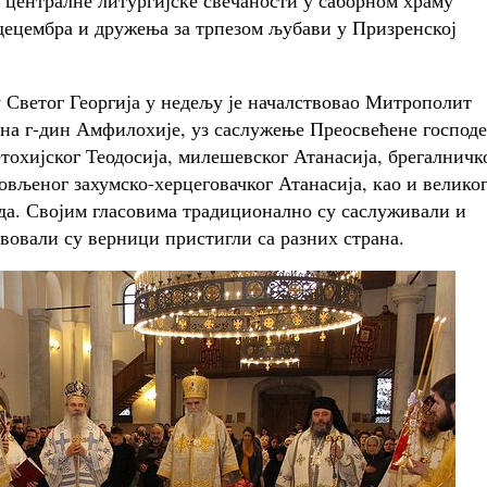
о централне литургијске свечаности у саборном храму
 децембра и дружења за трпезом љубави у Призренској
Светог Георгија у недељу је началствовао Митрополит
она г-дин Амфилохије, уз саслужење Преосвећене господе
тохијског Теодосија, милешевског Атанасија, брегалничк
вљеног захумско-херцеговачког Атанасија, као и велико
да. Својим гласовима традиционално су саслуживали и
вовали су верници пристигли са разних страна.