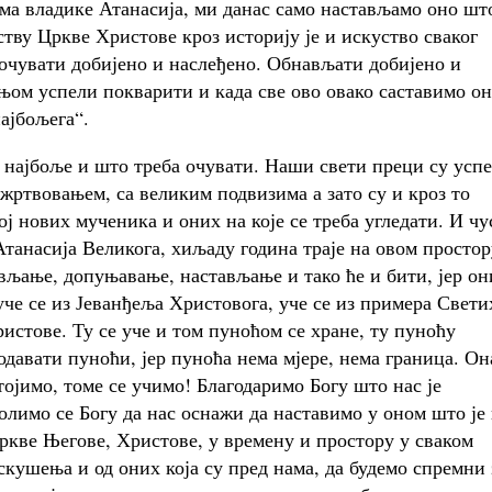
ма владике Атанасија, ми данас само настављамо оно шт
ству Цркве Христове кроз историју је и искуство сваког
,,очувати добијено и наслеђено. Обнављати добијено и
ом успели покварити и када све ово овако саставимо он
ајбољега“.
е најбоље и што треба очувати. Наши свети преци су усп
жртвовањем, са великим подвизима а зато су и кроз то
 нових мученика и оних на које се треба угледати. И чу
танасија Великога, хиљаду година траје на овом простор
вљање, допуњавање, настављање и тако ће и бити, јер он
уче се из Јеванђеља Христовога, уче се из примера Свети
истове. Ту се уче и том пуноћом се хране, ту пуноћу
одавати пуноћи, јер пуноћа нема мјере, нема граница. Он
ојимо, томе се учимо! Благодаримо Богу што нас је
Молимо се Богу да нас оснажи да наставимо у оном што је
Цркве Његове, Христове, у времену и простору у сваком
искушења и од оних која су пред нама, да будемо спремни 