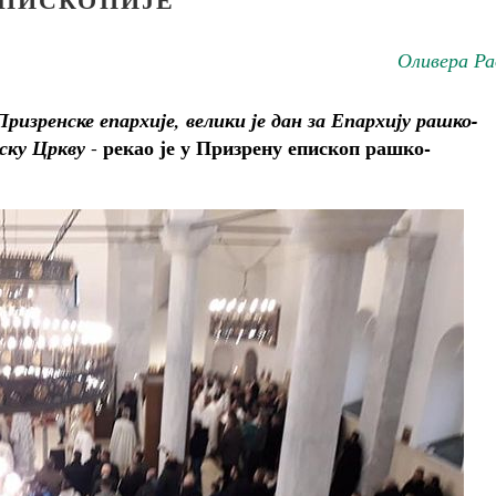
Оливера Ра
Призренске епархије, велики је дан за Епархију рашко-
рекао је у Призрену епископ рашко-
ску Цркву
-