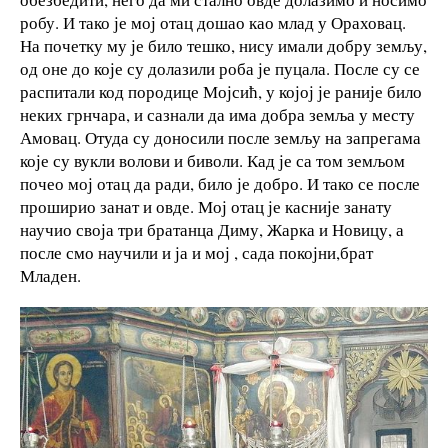
робу. И тако је мој отац дошао као млад у Ораховац.
На почетку му је било тешко, нису имали добру земљу,
од оне до које су долазили роба је пуцала. После су се
распитали код породице Мојсић, у којој је раније било
неких грнчара, и сазнали да има добра земља у месту
Амовац. Отуда су доносили после земљу на запрегама
које су вукли волови и биволи. Кад је са том земљом
почео мој отац да ради, било је добро. И тако се после
проширио занат и овде. Мој отац је касније занату
научио своја три братанца Диму, Жарка и Новицу, а
после смо научили и ја и мој , сада покојни,брат
Младен.