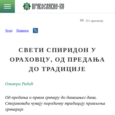
251 просмотр
Tweet
Нравится
СВЕТИ СПИРИДОН У
ОРАХОВЦУ, ОД ПРЕДАЊА
ДО ТРАДИЦИЈЕ
Оливера Радић
Од предања о првом грнчару до данашњег дана,
Стојановићи чувају породичну традицију прављења
грнчарије