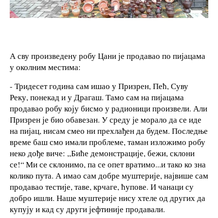
А сву произведену робу Цани је продавао по пијацама
у околним местима:
- Тридесет година сам ишао у Призрен, Пећ, Суву
Реку, понекад и у Драгаш. Тамо сам на пијацама
продавао робу коју бисмо у радионици произвели. Али
Призрен је био обавезан. У среду је морало да се иде
на пијац, нисам смео ни прехлађен да будем. Последње
време баш смо имали проблеме, таман изложимо робу
неко дође виче: ,,Биће демонстрације, бежи, склони
се!“ Ми се склонимо, па се опет вратимо...и тако ко зна
колико пута. А имао сам добре муштерије, највише сам
продавао тестије, таве, крчаге, ћупове. И чанаци су
добро ишли. Наше муштерије нису хтеле од других да
купују и кад су други јефтиније продавали.