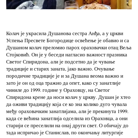
Колач је украсила Душанова сестра Анђа, а у цркви
Успења Пресвете Богородице освећење је обавио и са
Душаном колач преломио парох ораховачки отац Веља
Стојковић. Он је у беседи нагласио важност празника
Светог Спиридона, али је подсетио да је чување
традиције и старих заната, јако важно. Очување
породичне традиције је и за Душана веома важно и
зато је он од оца тражио да опет, како су занатлије
чиниле до 1999. године у Ораховцу, на Светог
Спиридона крене да носи колач у цркву. Душан је хтео
да оживи традицију која се ко зна колико дуго чувала
међу ораховачким занатлијама, али је прекинута 1999.
када се већина занатлија одселила из Ораховца, а они
старији се преселили на онај други свет. О обичају до
тада испричао је Станислав, по окончању литургије