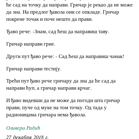
ће сад на точку да направи. Грнчар је рекао да не може
да зна. На предлог ђавола они се опкладе. Грнчар
покрене точак и поче нешто да прави.
Ђаво рече: -Знам, сад ћеш да направиш таву.
Грнчар направи грне.
Други пут ђаво рече: - Сад ћеш да направиш чанак!
Грнчар направи тестију.
Трећи пут ђаво рече грнчару да зна да ће сад да
направи ћуп, а грнчар направи крчаг.
И ђаво видевши да не може да погоди шта грнчар
прави, пуче од муке на том точку. Од тада у
радионицама грнчара нема ђавола.
Оливера Радић
27 декабря 2018 г.