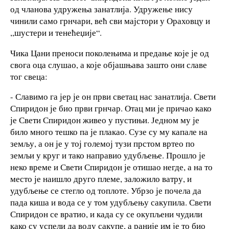
од чланова удружења занатлија. Удружење нису
чинили само грнчари, већ сви мајстори у Ораховцу и
,,шустери и тенећеџије“.
Чика Цани преноси поколењима и предање које је од
свога оца слушао, а које објашњава зашто они славе
тог свеца:
- Славимо га јер је он први светац нас занатлија. Свети
Спиридон је био први грнчар. Отац ми је причао како
је Свети Спиридон живео у пустињи. Једном му је
било много тешко па је плакао. Сузе су му капале на
земљу, а он је у тој големој тузи прстом вртео по
земљи у круг и тако направио удубљење. Прошло је
неко време и Свети Спиридон је отишао негде, а на то
место је наишло друго племе, заложило ватру, и
удубљење се стегло од топлоте. Убрзо је почела да
пада киша и вода се у том удубљењу сакупила. Свети
Спиридон се вратио, и када су се окупљени чудили
како су успели да воду сакупе, а раније им је то био