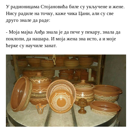
У радионицама Стојановића биле су укључене и жене.
Нису радиле на точку, каже чика Цани, али су све
друго знале да раде:
- Моја мајка Анђа знала је да пече у пекару, знала да
поклопи, да нашара. И моја жена зна исто, а и моје
ћерке су научиле занат.