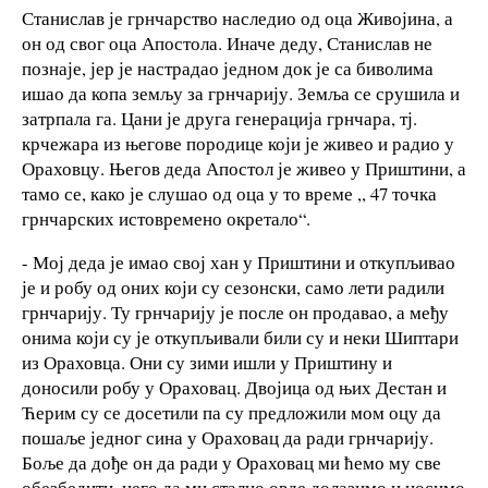
Станислав је грнчарство наследио од оца Живојина, а
он од свог оца Апостола. Иначе деду, Станислав не
познаје, јер је настрадао једном док је са биволима
ишао да копа земљу за грнчарију. Земља се срушила и
затрпала га. Цани је друга генерација грнчара, тј.
крчежара из његове породице који је живео и радио у
Ораховцу. Његов деда Апостол је живео у Приштини, а
тамо се, како је слушао од оца у то време ,, 47 точка
грнчарских истовремено окретало“.
- Мој деда је имао свој хан у Приштини и откупљивао
је и робу од оних који су сезонски, само лети радили
грнчарију. Ту грнчарију је после он продавао, а међу
онима који су је откупљивали били су и неки Шиптари
из Ораховца. Они су зими ишли у Приштину и
доносили робу у Ораховац. Двојица од њих Дестан и
Ћерим су се досетили па су предложили мом оцу да
пошаље једног сина у Ораховац да ради грнчарију.
Боље да дође он да ради у Ораховац ми ћемо му све
обезбедити, него да ми стално овде долазимо и носимо