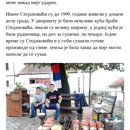
мене никад није ударио.
Иначе Стојановићи су до 1999. године живели у доњем
делу града. У дворишту је било неколико кућа браће
Стојановића, имали су велику ширину, у једној кући је
била радионица, па део за сушење, па пекара. Једно
време су Стојановићи и у соби сушили готове
производе од глине, земља је била таква да није могло
напоље да се суши.