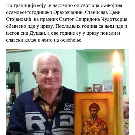
По традицији коју је наследио од свог оца Живојина,
осамдесетогодишњи Ораховчанин, Станислав Цани
Стојановић, на празник Светог Спиридона Чудотворца
обавезно иде у цркву. Последњих година са њим иде и
његов син Душан, а ове године су у цркву понели и
славски колач и жито на освећење.