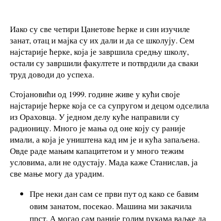
Иако су све четири Цанетове ћерке и син изучиле
занат, отац и мајка су их дали и да се школују. Сем
најстарије ћерке, која је завршила средњу школу,
остали су завршили факултете и потврдили да сваки
труд доводи до успеха.
Стојановићи од 1999. године живе у кући своје
најстарије ћерке која се са супругом и децом одселила
из Ораховца. У једном делу куће направили су
радионицу. Много је мања од оне коју су раније
имали, а која је уништена кад им је и кућа запаљена.
Овде раде мањим капацитетом и у много тежим
условима, али не одустају. Мада каже Станислав, ја
све мање могу да урадим.
Пре неки дан сам се први пут од како се бавим
овим занатом, посекао. Машина ми закачила
прст. А могао сам раније голим рукама ваљке да