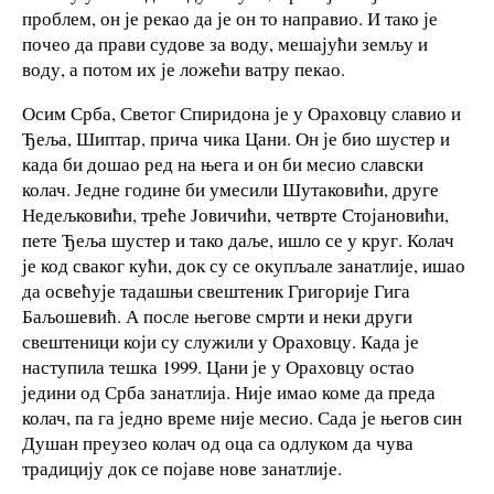
проблем, он је рекао да је он то направио. И тако је
почео да прави судове за воду, мешајући земљу и
воду, а потом их је ложећи ватру пекао.
Осим Срба, Светог Спиридона је у Ораховцу славио и
Ђеља, Шиптар, прича чика Цани. Он је био шустер и
када би дошао ред на њега и он би месио славски
колач. Једне године би умесили Шутаковићи, друге
Недељковићи, треће Јовичићи, четврте Стојановићи,
пете Ђеља шустер и тако даље, ишло се у круг. Колач
је код сваког кући, док су се окупљале занатлије, ишао
да освећује тадашњи свештеник Григорије Гига
Баљошевић. А после његове смрти и неки други
свештеници који су служили у Ораховцу. Када је
наступила тешка 1999. Цани је у Ораховцу остао
једини од Срба занатлија. Није имао коме да преда
колач, па га једно време није месио. Сада је његов син
Душан преузео колач од оца са одлуком да чува
традицију док се појаве нове занатлије.