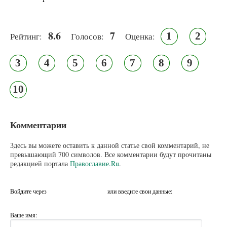
8.6
7
1
2
Рейтинг:
Голосов:
Оценка:
3
4
5
6
7
8
9
10
Комментарии
Здесь вы можете оставить к данной статье свой комментарий, не
превышающий 700 символов. Все комментарии будут прочитаны
редакцией портала
Православие.Ru
.
Войдите через
или введите свои данные:
Ваше имя: