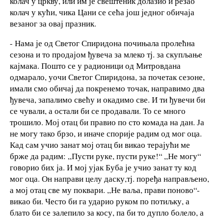
колач у цркву, или им је свештеник долазио и резао
колач у кући, чика Цани се сећа још једног обичаја
везаног за овај празник.
- Нама је од Светог Спиридона почињала пролећна
сезона и то продајом ђувеча за млеко тј. за скупљање
кајмака. Пошто се у радионици од Митровдана
одмарало, уочи Светог Спиридона, за почетак сезоне,
имали смо обичај да покренемо точак, направимо два
ђувеча, запалимо свећу и окадимо све. И ти ђувечи би
се чували, а остали би се продавали. То се много
трошило. Мој отац би правио по сто комада на дан. Ја
не могу тако брзо, и иначе спорије радим од мог оца.
Кад сам учио занат мој отац би викао терајући ме
брже да радим: ,,Пусти руке, пусти руке!“ ,,Не могу“
говорио бих ја. И мој ујак Буба је учио занат ту код
мог оца. Он направи целу даску,тј. поређа направљено,
а мој отац све му поквари. ,,Не ваља, прави поново“-
викао би. Често би га ударио руком по потиљку, а
блато би се залепило за косу, па би то дупло болело, а