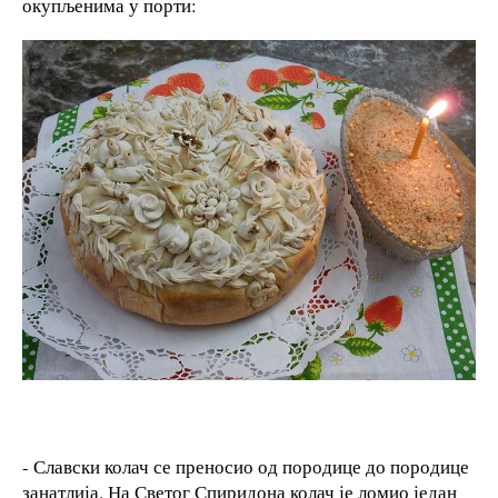
окупљенима у порти:
- Славски колач се преносио од породице до породице
занатлија. На Светог Спиридона колач је ломио један