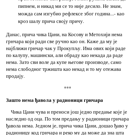
пипнем, и никад ми се то није десило. Не знам,
можда сам изгубио рефлексе због година...- као
кроз шалу прича своју причу.
Данас, прича чика Цани, на Косову и Метохији нема
грнчара који ради све ручно као он. Каже да му је
најближи грнчар чак у Прокупљу. Има ових који раде
по калупу, машински, али обраду као некада да раде
нема. Зато сви воле да купе његове производе, само
нема слободног тржишта као некад и то му отежава
продају.
***
Зашто нема ђавола у радионици грнчара
Чика Цани чува и преноси још једно предање које је
наследио од оца. По том предању у радионици грнчара
ђавола нема. Једном је, прича чика Цани, дошао ђаво у
радионицу код грнчара и реко му да може да зна шта